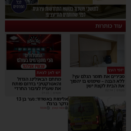
עוד כותרות
יופי העץ
יש לאן לצאת
מכירים את חומר הגלם עץ?
מתחם הבאולינג הגדול
ללא הבנה – שימוש בו יהפוך
והאטרקטיבי בדרום פותח
את הבית לקצת ישן
את שעריו לציבור החרדי
מקודם
|
02:14
מקודם
|
01:35
אלימות באשדוד: נער בן 13
נדקר ברגלו
משה קאהן
18:04