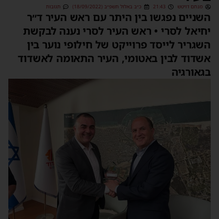
מנחם דויטש
21:43
כ״ב באלול תשפ״ב (18/09/2022)
תגובות
השניים נפגשו בין היתר עם ראש העיר ד״ר
יחיאל לסרי • ראש העיר לסרי נענה לבקשת
השגריר לייסד פרוייקט של חילופי נוער בין
אשדוד לבין באטומי, העיר התאומה לאשדוד
בגאורגיה