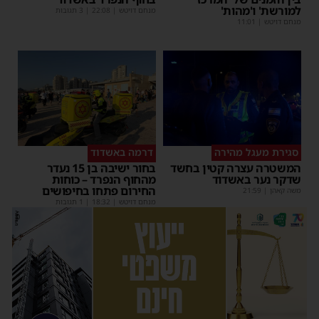
למורשת' ו'מהות'
מנחם דויטש
|
22:08
| 3 תגובות
מנחם דויטש
|
11:01
סגירת מעגל מהירה
דרמה באשדוד
המשטרה עצרה קטין בחשד
בחור ישיבה בן 15 נעדר
שדקר נער באשדוד
מהחוף הנפרד – כוחות
החירום פתחו בחיפושים
משה קאהן
|
21:59
מנחם דויטש
|
18:32
| 1 תגובות