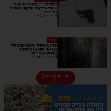
בלשי ימ"ר עצרו חשוד בעת
שהוציא אקדח ממקום מסתור
באשדוד
משה קאהן
10:38
עצוב
1
אסון באשדוד: נקבע מותו של
בן ה-78 שנפצע אנושות
בשריפה בדירתו
מנחם דויטש
09:38
טען עוד כתבות