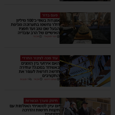
פעם בדור
אוצרות בשווי כ־100 מיליון
דולר נחשפו בתערוכה: מכיפת
הבעל שם טוב ועד חפציו
האישיים של הרב עובדיה
יוסי יחזקאלי
16:34
עוד מכה לציבור החרדי
האם אירועי בין הזמנים
באשדוד בסכנה? עתירה
חדשה דורשת לעצור את
התקציבים
מנחם דויטש
14:24
1 תגובות
חיזוק מערך הכשרות
יום עיון למשגיחי האולמות עם
תקנות חדשות והדרכה
מקצועית