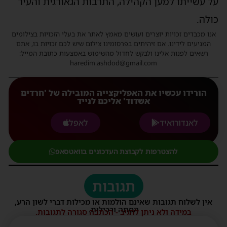
על עשייתו למען הקהילה, התרבות הגאורגית והעיר
כולה.
אנו מכבדים זכויות יוצרים ועושים מאמץ לאתר את בעלי הזכויות בצילומים
המגיעים לידינו. אם זיהיתים בפרסומינו צילום שיש לכם זכויות בו, אתם
רשאים לפנות אלינו ולבקש לחדול מהשימוש באמצעות כתובת המייל:
haredim.ashdod@gmail.com
הורידו עכשיו את האפליקצייה המובילה של 'חרדים
אשדוד' אליכם לנייד
לאנדורואיד
לאפל
להצטרפות לקבוצת העדכונים בוואטסאפ
תגובות
אין לשלוח תגובות שאינם הולמות או מכילות דברי לשון הרע,
הסתה ורכילות.
במידה ולא ניתן להגיב - הכתבה סגורה לתגובות.