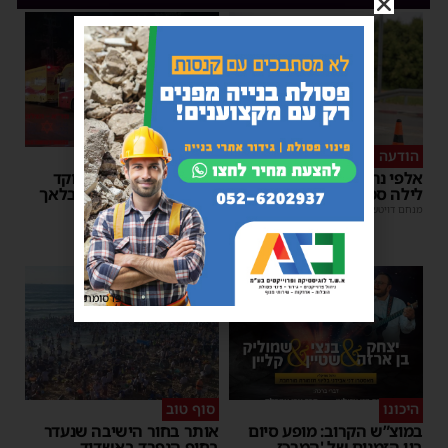
הודעה לנהגים
כל טיפה מצילה
אלפי נהגים יושפעו: עבודות
אשדוד מצילה חיים: מוקד
לילה סמוך לאשדוד
התרמת דם ליד השטיבלאך
מנחם דויטש
|
11:10
משה קאהן
|
11:05
פרסומת
היכונו
סוף טוב
במוצ”ש הקרוב: מופע סיום
אותר בחור הישיבה שנעדר
בין הזמנים של 'המרכז
בחוף הנפרד באשדוד