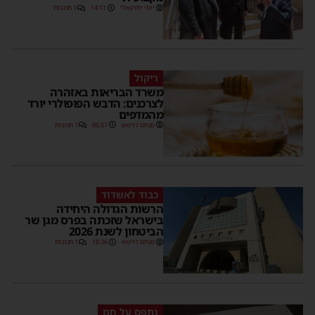
יוסי יחזקאלי
14:11
1 תגובות
ריקול
משרד הבריאות באזהרה
לצרכנים: הדבש הפופולרי יורד
מהמדפים
מנחם דויטש
06:57
1 תגובות
כבוד לאשדוד
הרשות הגדולה היחידה
בישראל שזכתה בפרס מגן שר
הביטחון לשנת 2026
מנחם דויטש
18:36
1 תגובות
נתפס על חם