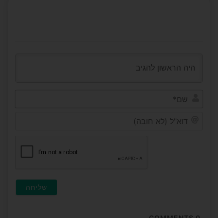
שם*
דוא"ל
(לא
חובה
COMMENTS
0