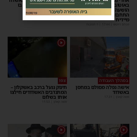
באוטובוס מאשדוד: הנהג
– כוחות ההצלה ביצעו בו
הושעה מתפקידו – משרד
פעולות החייאה
פרסומת
התחבורה הורה על בדיקה
מנחם דויטש
|
17:35
מיידית
מנחם דויטש
|
17:44
| 1 תגובות
1
במהלך העבודה
צפו
אישה נפלה מסולם במחסן
תינוק ננעל ברכב באשקלון –
באשדוד
המתנדבים האשדודים חילצו
אותו בשלום
משה קאהן
|
17:31
משה קאהן
|
11:53
1
1