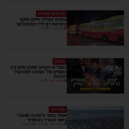
כל טיפה מצילה
אשדוד מצילה חיים: מוקד
התרמת דם ליד השטיבלאך
משה קאהן
11:05
היכונו
במוצ”ש הקרוב: מופע סיום בין
הזמנים של 'המרכז למורשת'
ו'מהות'
מנחם דויטש
11:01
סוף טוב
אותר בחור הישיבה שנעדר
בחוף הנפרד באשדוד
מנחם דויטש
22:08
3 תגובות