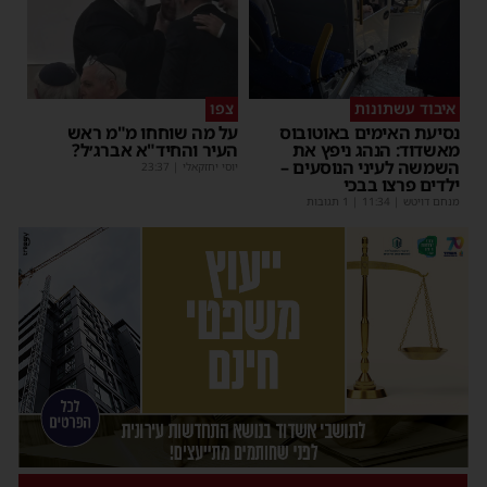
איבוד עשתונות
צפו
נסיעת האימים באוטובוס
על מה שוחחו מ"מ ראש
מאשדוד: הנהג ניפץ את
העיר והחיד"א אברג׳ל?
השמשה לעיני הנוסעים –
יוסי יחזקאלי
|
23:37
ילדים פרצו בבכי
מנחם דויטש
|
11:34
| 1 תגובות