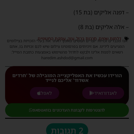
– דפנה אליקים (בת 15)
– אלה אליקים (בת 8)
דלתות שמים
,
חרבות ברזל
,
עזה
,
עסקת החטופים
אנו מכבדים זכויות יוצרים ועושים מאמץ לאתר את בעלי הזכויות בצילומים
המגיעים לידינו. אם זיהיתים בפרסומינו צילום שיש לכם זכויות בו, אתם
רשאים לפנות אלינו ולבקש לחדול מהשימוש באמצעות כתובת המייל:
haredim.ashdod@gmail.com
הורידו עכשיו את האפליקצייה המובילה של 'חרדים
אשדוד' אליכם לנייד
לאנדורואיד
לאפל
להצטרפות לקבוצת העדכונים בוואטסאפ
2 תגובות