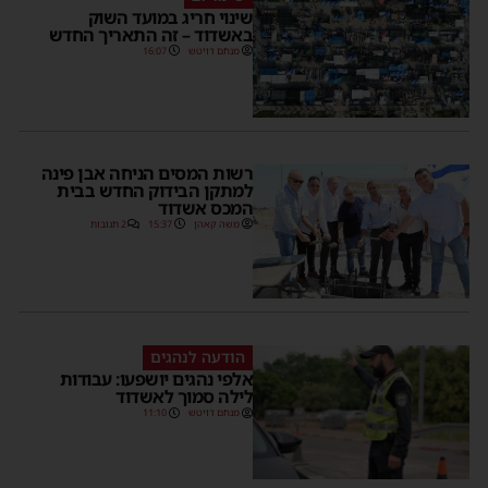
שינוי חריג במועד השוק
באשדוד – זה התאריך החדש
מנחם דויטש
16:07
רשות המסים הניחה אבן פינה
למתקן הבידוק החדש בבית
המכס אשדוד
משה קאהן
15:37
2 תגובות
הודעה לנהגים
אלפי נהגים יושפעו: עבודות
לילה סמוך לאשדוד
מנחם דויטש
11:10