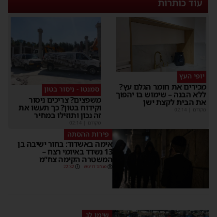
עוד כותרות
יופי העץ
מכירים את חומר הגלם עץ?
סמנטו - ניסור בטון
ללא הבנה – שימוש בו יהפוך
משפצים? צריכים ניסור
את הבית לקצת ישן
וקידוח בטון? כך תעשו את
מקודם
|
02:14
זה נכון ותוזילו במחיר
מקודם
|
02:14
פירות ההסתה
אימה באשדוד: בחור ישיבה בן
13 נשדד באיומי רצח –
המשטרה הקימה צח”מ
מנחם דויטש
22:32
שימו לב