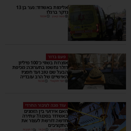
אלימות באשדוד: נער בן 13
נדקר ברגלו
משה קאהן
18:04
פעם בדור
אוצרות בשווי כ־100 מיליון
דולר נחשפו בתערוכה: מכיפת
הבעל שם טוב ועד חפציו
האישיים של הרב עובדיה
יוסי יחזקאלי
16:34
עוד מכה לציבור החרדי
האם אירועי בין הזמנים
באשדוד בסכנה? עתירה
חדשה דורשת לעצור את
התקציבים
מנחם דויטש
14:24
1 תגובות