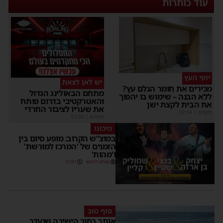
עוד כותרות
יופי העץ
יש לאן לצאת
מכירים את חומר הגלם עץ?
מתחם הבאולינג הגדול
ללא הבנה – שימוש בו יהפוך
והאטרקטיבי בדרום פותח
את הבית לקצת ישן
את שעריו לציבור החרדי
מקודם
|
02:14
מקודם
|
01:35
היכונו
במוצ”ש הקרוב: מופע סיום בין
הזמנים של 'המרכז למורשת'
ו'מהות'
מנחם דויטש
11:01
סוף טוב
אותר בחור הישיבה שנעדר