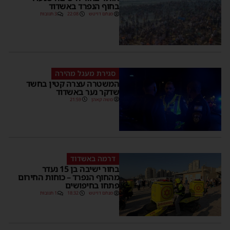
בחוף הנפרד באשדוד
מנחם דויטש
22:08
3 תגובות
סגירת מעגל מהירה
המשטרה עצרה קטין בחשד
שדקר נער באשדוד
משה קאהן
21:59
דרמה באשדוד
בחור ישיבה בן 15 נעדר
מהחוף הנפרד – כוחות החירום
פתחו בחיפושים
מנחם דויטש
18:32
1 תגובות