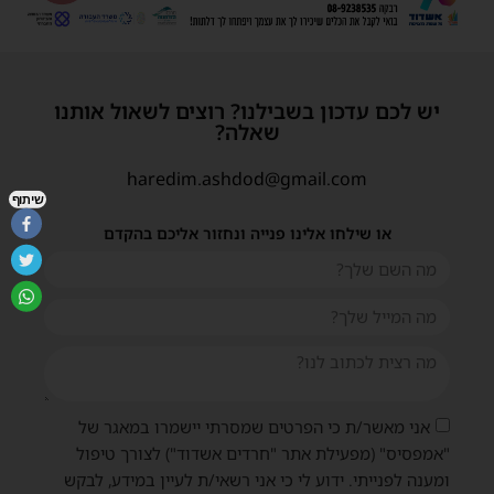
יש לכם עדכון בשבילנו? רוצים לשאול אותנו
שאלה?
haredim.ashdod@gmail.com
שיתוף
או שילחו אלינו פנייה ונחזור אליכם בהקדם
אני מאשר/ת כי הפרטים שמסרתי יישמרו במאגר של
"אמפסיס" (מפעילת אתר "חרדים אשדוד") לצורך טיפול
ומענה לפנייתי. ידוע לי כי אני רשאי/ת לעיין במידע, לבקש