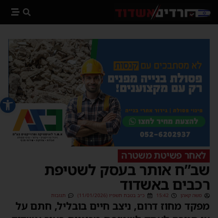
פתח סרג
לאחר פשיטת משטרה
שב”ח אותר בעסק לשטיפת
רכבים באשדוד
משה קאהן
15:42
כ״ב בטבת תשפ״ו (11/01/2026)
תגובות
מפקד מחוז דרום, ניצב חיים בובליל, חתם על