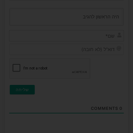
שם*
דוא"ל
(לא
חובה
COMMENTS
0