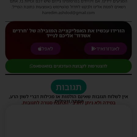
המגיעים לידינו. אם זיהיתים בפרסומינו צילום שיש לכם זכויות בו, אתם
רשאים לפנות אלינו ולבקש לחדול מהשימוש באמצעות כתובת המייל:
haredim.ashdod@gmail.com
הורידו עכשיו את האפליקצייה המובילה של 'חרדים
אשדוד' אליכם לנייד
לאנדורואיד
לאפל
להצטרפות לקבוצת העדכונים בוואטסאפ
תגובות
אין לשלוח תגובות שאינם הולמות או מכילות דברי לשון הרע,
הסתה ורכילות.
במידה ולא ניתן להגיב - הכתבה סגורה לתגובות.