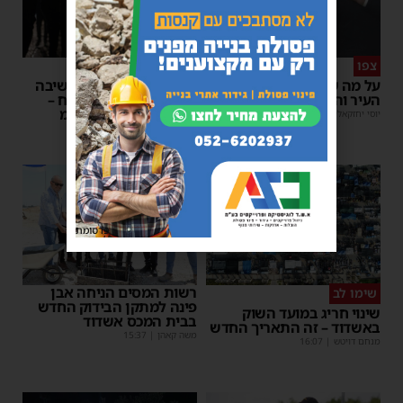
צפו
פירות ההסתה
על מה שוחחו מ"מ ראש
אימה באשדוד: בחור ישיבה
העיר והחיד"א אברג׳ל?
בן 13 נשדד באיומי רצח –
המשטרה הקימה צח”מ
יוסי יחזקאלי
|
23:37
מנחם דויטש
|
22:32
פרסומת
רשות המסים הניחה אבן
שימו לב
פינה למתקן הבידוק החדש
שינוי חריג במועד השוק
בבית המכס אשדוד
באשדוד – זה התאריך החדש
משה קאהן
|
15:37
מנחם דויטש
|
16:07