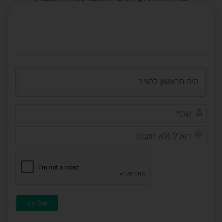
שם*
דוא"ל
(לא
חובה