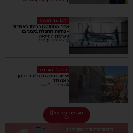
מנחם דויטש
17:44
4 תגובות
ליבו שב לפעום
אדם התמוטט בביתו באשדוד
– כוחות ההצלה ביצעו בו
פעולות החייאה
מנחם דויטש
17:35
במהלך העבודה
אישה נפלה מסולם במחסן
באשדוד
משה קאהן
17:31
טען עוד כתבות