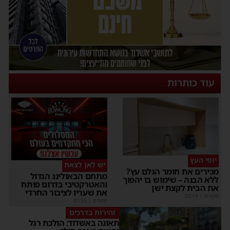
עוד כותרות
יופי העץ
יש לאן לצאת
מכירים את חומר הגלם עץ?
מתחם הבאולינג הגדול
ללא הבנה – שימוש בו יהפוך
והאטרקטיבי בדרום פותח
את הבית לקצת ישן
את שעריו לציבור החרדי
מקודם
|
02:14
מקודם
|
01:35
זהירות בדרכים
תאונה באשדוד: הולכת רגל