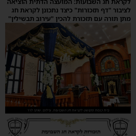
לקראת חג השבועות: המועצה הדתית הוציאה
לציבור "דף תזכורות" כיצד נתכונן לקראת חג
מתן תורה עם תזכורת להכין "עירוב תבשילין"
בית כנסת מקושט לקראת חג השבועות. צילום: שוקי לרר