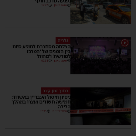
נפגעה מרכב חולף
משה קאהן
12:22
גלריה
1
הצלחה מסחררת למופע סיום
בין הזמנים של 'המרכז
למורשת' ו'מהות'
משה קאהן
09:34
בתוך זמן קצר
ניסיון חיסול העבריין באשדוד:
חמישה חשודים נעצרו במהלך
הלילה
מנחם דויטש
07:35