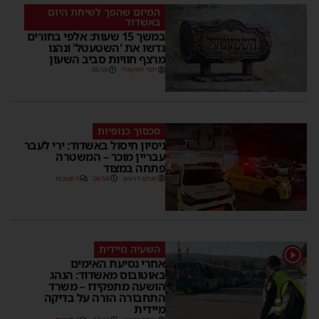
המיזם שהפך לשיחת היום
באשדוד
במשך 15 שעות: אלפי בחורים
גדשו את 'השטעטל' ונהנו
מרצף חוויות סביב השעון
יוסי יחזקאלי
06:59
סכסוך כנופיות
ניסיון חיסול באשדוד: ירי לעבר
עבריין מוכר – המשטרה
פתחה במצוד
מנחם דויטש
06:54
1 תגובות
השעיה מיידית
1
אחרי נסיעת האימים
באוטובוס מאשדוד: הנהג
הושעה מתפקידו – משרד
התחבורה הורה על בדיקה
מיידית