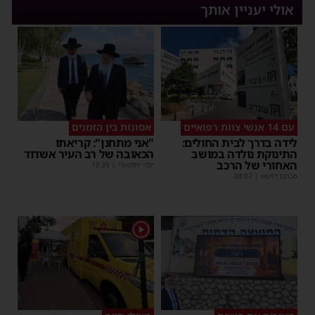
אולי יעניין אותך
עם 14 אנשי צוות רפואיים
אסונות בין הזמנים
לידה בדרך לבית החולים:
"אני מתחנן": קריאתו
התינוקת נולדה במושב
הכאובה של רב העיר אשדוד
האחורי של הרכב
יוסי יחזקאלי
|
18:35
מנחם דויטש
|
08:07
1