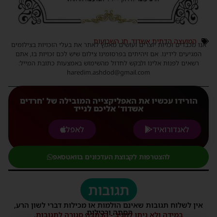
המועצה הדתית אשדוד
,
חג השבועות
אנו מכבדים זכויות יוצרים ועושים מאמץ לאתר את בעלי הזכויות בצילומים
המגיעים לידינו. אם זיהיתים בפרסומינו צילום שיש לכם זכויות בו, אתם
רשאים לפנות אלינו ולבקש לחדול מהשימוש באמצעות כתובת המייל:
haredim.ashdod@gmail.com
הורידו עכשיו את האפליקצייה המובילה של 'חרדים
אשדוד' אליכם לנייד
לאנדורואיד
לאפל
להצטרפות לקבוצת העדכונים בוואטסאפ
תגובות
אין לשלוח תגובות שאינם הולמות או מכילות דברי לשון הרע,
הסתה ורכילות.
במידה ולא ניתן להגיב - הכתבה סגורה לתגובות.