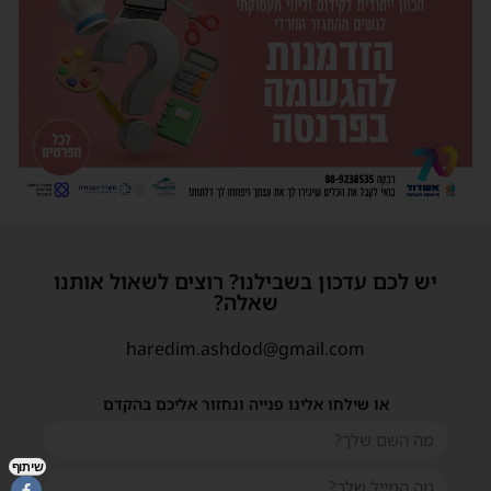
יש לכם עדכון בשבילנו? רוצים לשאול אותנו
שאלה?
haredim.ashdod@gmail.com
או שילחו אלינו פנייה ונחזור אליכם בהקדם
שיתוף