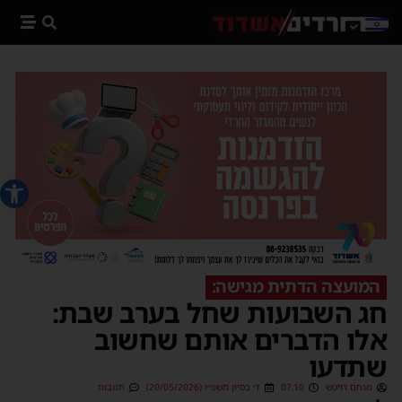
פתח סרג
המועצה הדתית מגישה:
חג השבועות שחל בערב שבת:
אלו הדברים אותם שחשוב
שתדעו
מנחם דויטש
07:10
ד׳ בסיון תשפ״ו (20/05/2026)
תגובות