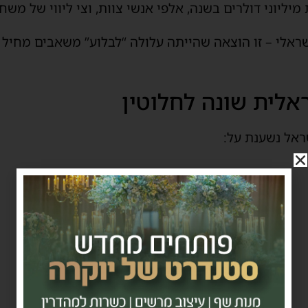
ליוני דולרים בשנה, אלפי אנשי צוות, וצי ליווי של משחת
ראלי – זו הוצאה שהייתה עלולה “לבלוע” משאבים מחיל הא
לית שונה לחלוטין
ראל נשענת על: