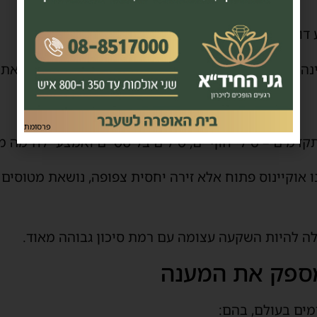
דוד מעניקות מענה לאיומי רקטות וטילים.
נה כלי קריטי – אלא תוספת יקרה שלא בהכרח משנה את 
פרסומת
קדמים – טילי חוף־ים, טילים בליסטיים ואמצעי לחימה מד
ו אוקיינוס פתוח אלא זירה יחסית צפופה, נושאת מטוסים
ולה להיות השקעה עצומה עם רמת סיכון גבוהה מאוד.
מספק את המענה
ים בעולם, בהם: