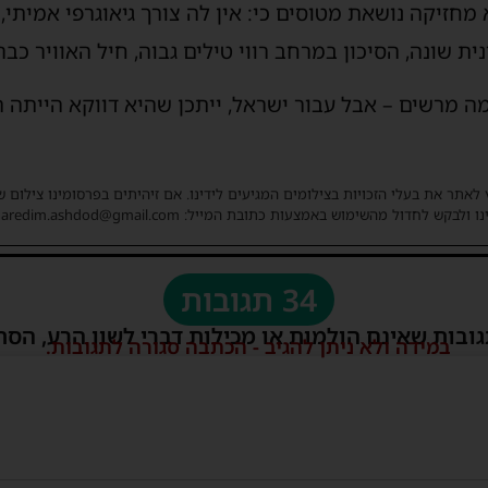
חזיקה נושאת מטוסים כי: אין לה צורך גיאוגרפי אמיתי,
 שונה, הסיכון במרחב רווי טילים גבוה, חיל האוויר כבר
 מרשים – אבל עבור ישראל, ייתכן שהיא דווקא הייתה ה
 לאתר את בעלי הזכויות בצילומים המגיעים לידינו. אם זיהיתים בפרסומינו צילום 
ו ולבקש לחדול מהשימוש באמצעות כתובת המייל: haredim.ashdod@gmail.com
34 תגובות
גובות שאינם הולמות או מכילות דברי לשון הרע, הסת
במידה ולא ניתן להגיב - הכתבה סגורה לתגובות.