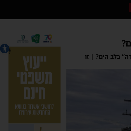
ם?
פתח סרג
” בלב הים? | זו