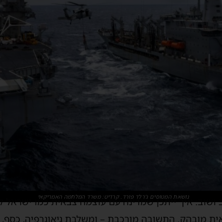
נושאת המטוסים ג'רלד פורד. קרדיט: משרד המלחמה האמריקאי
 ושוב: איך ייתכן שמדינה עם עוצמה צבאית כמו ישראל 
ית מובהק. התשובה מורכבת – ומשלבת גיאוגרפיה, כסף, א