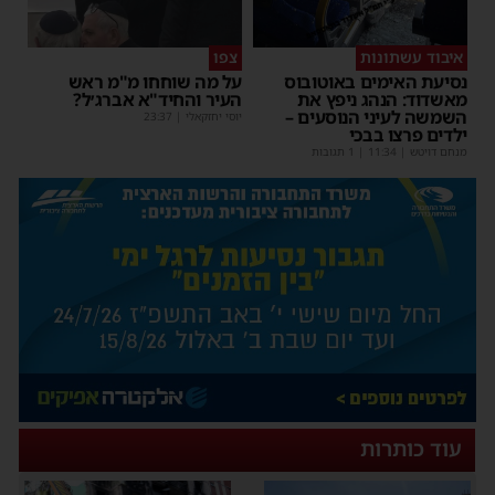
איבוד עשתונות
צפו
נסיעת האימים באוטובוס
על מה שוחחו מ"מ ראש
מאשדוד: הנהג ניפץ את
העיר והחיד"א אברג׳ל?
השמשה לעיני הנוסעים –
יוסי יחזקאלי
|
23:37
ילדים פרצו בבכי
מנחם דויטש
|
11:34
| 1 תגובות
עוד כותרות