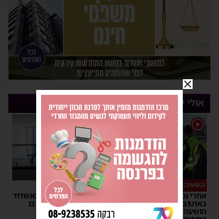
אולי יעניין אותך
1
השעיה מיידית
ליבו שב לפעום
אחרי נסיעת האימים
אדם התמוטט בביתו באשדוד
באוטובוס מאשדוד: הנהג
– כוחות ההצלה ביצעו בו
הושעה מתפקידו – משרד
פעולות החייאה
התחבורה הורה על בדיקה
מנחם דויטש
|
17:35