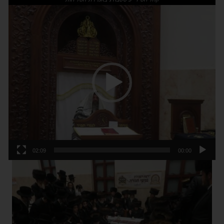
נגן
וידאו
02:09
00:00