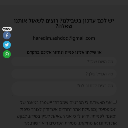
יש לכם עדכון בשבילנו? רוצים לשאול אותנו
שאלה?
שיתוף
haredim.ashdod@gmail.com
או שילחו אלינו פנייה ונחזור אליכם בהקדם
אני מאשר/ת כי הפרטים שמסרתי יישמרו במאגר של
"אמפסיס" (מפעילת אתר "חרדים אשדוד") לצורך טיפול
ומענה לפנייתי. ידוע לי כי אני רשאי/ת לעיין במידע, לבקש
את תיקונו או מחיקתו. מסירת הפרטים היא רשות, אך