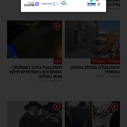
מיידית
פרסומת
מנחם דויטש
|
17:44
| 1 תגובות
1
במהלך העבודה
צפו
אישה נפלה מסולם במחסן
תינוק ננעל ברכב באשקלון –
באשדוד
המתנדבים האשדודים חילצו
אותו בשלום
משה קאהן
|
17:31
משה קאהן
|
11:53
1
1