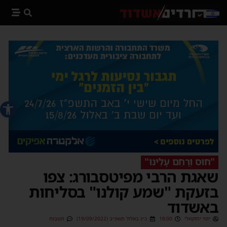
פתח סרג
"חוּס וְרַחֵם עָלֵינוּ"
שאגת הרבי מפיטסבורג: צפו
בזעקת "שמע קולנו" בסליחות
באשדוד
יוסי יחזקאלי
18:00
כ״ג באלול תשפ״ב (19/09/2022)
תגובות