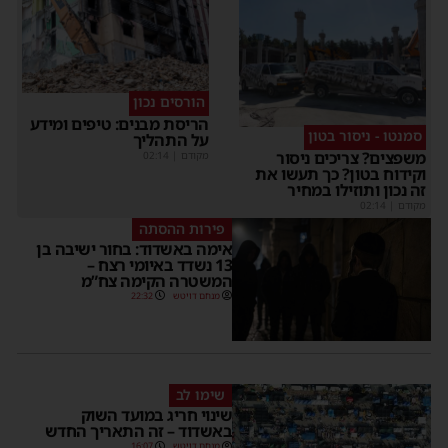
הורסים נכון
הריסת מבנים: טיפים ומידע
סמנטו - ניסור בטון
על התהליך
משפצים? צריכים ניסור
מקודם
|
02:14
וקידוח בטון? כך תעשו את
זה נכון ותוזילו במחיר
מקודם
|
02:14
פירות ההסתה
אימה באשדוד: בחור ישיבה בן
13 נשדד באיומי רצח –
המשטרה הקימה צח”מ
מנחם דויטש
22:32
שימו לב
שינוי חריג במועד השוק
באשדוד – זה התאריך החדש
מנחם דויטש
16:07