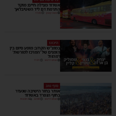
אשדוד מצילה חיים: מוקד
התרמת דם ליד השטיבלאך
משה קאהן
11:05
היכונו
במוצ”ש הקרוב: מופע סיום בין
הזמנים של 'המרכז למורשת'
ו'מהות'
מנחם דויטש
11:01
סוף טוב
אותר בחור הישיבה שנעדר
בחוף הנפרד באשדוד
מנחם דויטש
22:08
3 תגובות