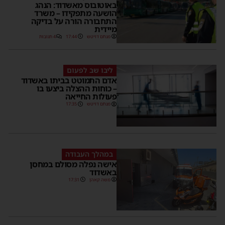
באוטובוס מאשדוד: הנהג
הושעה מתפקידו – משרד
התחבורה הורה על בדיקה
מיידית
מנחם דויטש
17:44
4 תגובות
ליבו שב לפעום
אדם התמוטט בביתו באשדוד
– כוחות ההצלה ביצעו בו
פעולות החייאה
מנחם דויטש
17:35
במהלך העבודה
אישה נפלה מסולם במחסן
באשדוד
משה קאהן
17:31