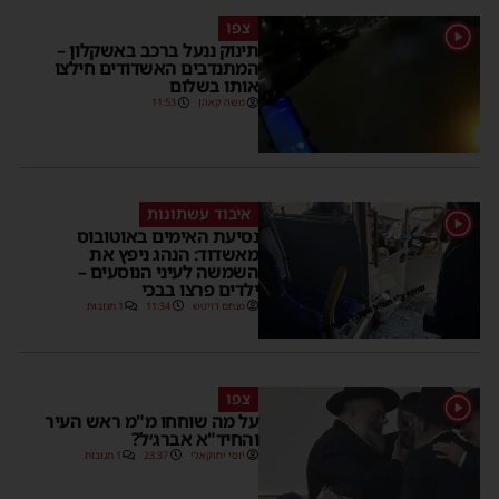
צפו
1
תינוק ננעל ברכב באשקלון –
המתנדבים האשדודים חילצו
אותו בשלום
משה קאהן
11:53
איבוד עשתונות
1
נסיעת האימים באוטובוס
מאשדוד: הנהג ניפץ את
השמשה לעיני הנוסעים –
ילדים פרצו בבכי
מנחם דויטש
11:34
1 תגובות
צפו
1
על מה שוחחו מ"מ ראש העיר
והחיד"א אברג׳ל?
יוסי יחזקאלי
23:37
1 תגובות