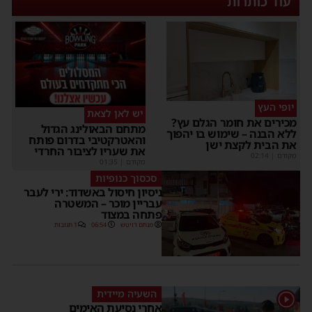
עוד כותרות
יופי העץ
יש לאן לצאת
מכירים את חומר הגלם עץ?
מתחם הבאולינג הגדול
ללא הבנה – שימוש בו יהפוך
והאטרקטיבי בדרום פותח
את הבית לקצת ישן
את שעריו לציבור החרדי
מקודם
|
02:14
מקודם
|
01:35
סכסוך כנופיות
ניסיון חיסול באשדוד: ירי לעבר
עבריין מוכר – המשטרה
פתחה במצוד
מנחם דויטש
06:54
1 תגובות
השעיה מיידית
1
אחרי נסיעת האימים