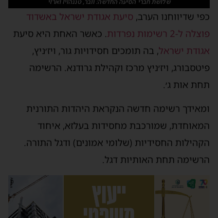
שלושת חברי הסיעה החדשה: וובר, טננהויז וארזי
כפי שדיווחנו הערב,
סיעת אגודת ישראל באשדוד
פוצלה ל-2 רשימות נפרדות
. כאשר האחת היא סיעת
אגודת ישראל
, בה תומכים חסידויות גור, ויז׳ניץ,
פיטסבורג, ויז׳ניץ מרכז וקהילת גרודנא. הרשימה
תחת אות ג׳.
ומאידך רשימה חדשה הנקראת היהדות התורנית
המאוחדת, שמורכבת מחסידות בעלזא, איחוד
הקהילות החסידיות (שלומי אמונים) ודגל התורה.
הרשימה תחת האותיות דגל.