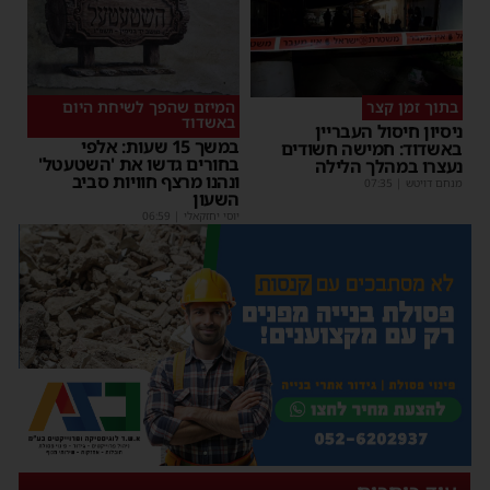
בתוך זמן קצר
המיזם שהפך לשיחת היום
באשדוד
ניסיון חיסול העבריין
במשך 15 שעות: אלפי
באשדוד: חמישה חשודים
בחורים גדשו את 'השטעטל'
נעצרו במהלך הלילה
ונהנו מרצף חוויות סביב
מנחם דויטש
|
07:35
השעון
יוסי יחזקאלי
|
06:59