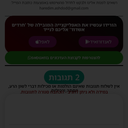
רשאים לפנות אלינו ולבקש לחדול מהשימוש באמצעות כתובת המייל:
haredim.ashdod@gmail.com
הורידו עכשיו את האפליקצייה המובילה של 'חרדים
אשדוד' אליכם לנייד
לאנדורואיד
לאפל
להצטרפות לקבוצת העדכונים בוואטסאפ
2 תגובות
אין לשלוח תגובות שאינם הולמות או מכילות דברי לשון הרע,
הסתה ורכילות.
במידה ולא ניתן להגיב - הכתבה סגורה לתגובות.