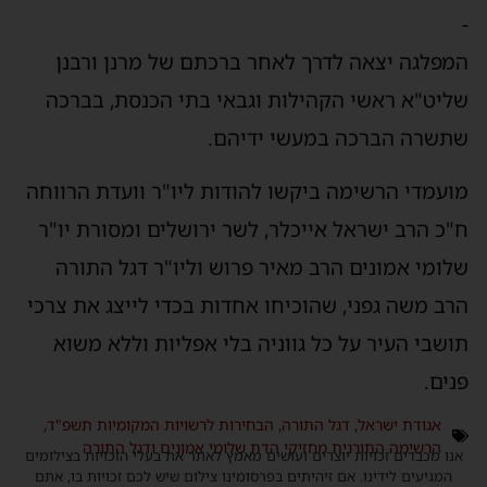
-
המפלגה יצאה לדרך לאחר ברכתם של מרנן ורבנן
שליט"א ראשי הקהילות וגבאי בתי הכנסת, בברכה
שתשרה הברכה במעשי ידיהם.
מועמדי הרשימה ביקשו להודות ליו"ר וועדת הרווחה
ח"כ הרב ישראל אייכלר, לשר ירושלים ומסורת יו"ר
שלומי אמונים הרב מאיר פרוש וליו"ר דגל התורה
הרב משה גפני, שהוכיחו אחדות בכדי לייצג את צרכי
תושבי העיר על כל גווניה בלי אפליות וללא משוא
פנים.
אגודת ישראל
,
דגל התורה
,
הבחירות לרשויות המקומיות תשפ"ד
,
הרשימה התורנית מחזיקי הדת שלומי אמונים ודגל התורה
אנו מכבדים זכויות יוצרים ועושים מאמץ לאתר את בעלי הזכויות בצילומים
המגיעים לידינו. אם זיהיתים בפרסומינו צילום שיש לכם זכויות בו, אתם