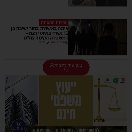
פירות ההסתה
אימה באשדוד: בחור ישיבה בן
13 נשדד באיומי רצח –
המשטרה הקימה צח”מ
מנחם דויטש
22:32
טען עוד כתבות