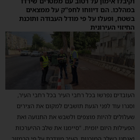
וקיבלו אימון על רטוב עם ממטרים שירדו
במהלכו. הם דיווחו לחפ"ק על ממצאים
בשטח, ופעלו על פי מודל העבודה ותוכנת
החיזוי העירונית
העובדים נפרשו בכל רחבי העיר בכל רחבי העיר,
וסגרו עוד לפני הגעת תושבים למקום את הצירים
שעלולים להיות מוצפים ולשבש את התנועה ואת
הפעילות היום יומית. "סיימנו את שלב ההיערכות
ואנחנו בשלב המוכנות, העיר מוגדרת על פי הרמזור