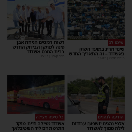
רשות המסים הניחה אבן
שימו לב
פינה למתקן הבידוק החדש
שינוי חריג במועד השוק
בבית המכס אשדוד
באשדוד – זה התאריך החדש
משה קאהן
|
15:37
מנחם דויטש
|
16:07
הודעה לנהגים
כל טיפה מצילה
אלפי נהגים יושפעו: עבודות
אשדוד מצילה חיים: מוקד
לילה סמוך לאשדוד
התרמת דם ליד השטיבלאך