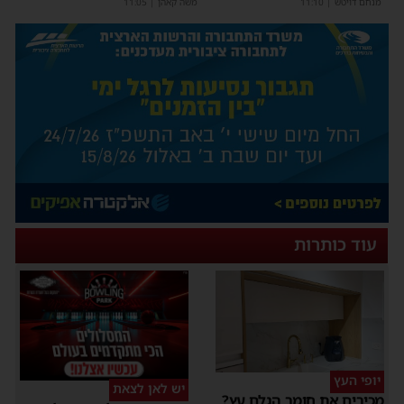
מנחם דויטש
|
11:10
משה קאהן
|
11:05
עוד כותרות
יופי העץ
יש לאן לצאת
מכירים את חומר הגלם עץ?