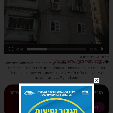
00:09
00:00
צילום: עיריית אשדוד
חורף
,
יחיאל לסרי
,
שלמה רוטנברג
אנו מכבדים זכויות יוצרים ועושים מאמץ לאתר את בעלי הזכויות בצילומים
המגיעים לידינו. אם זיהיתים בפרסומינו צילום שיש לכם זכויות בו, אתם
רשאים לפנות אלינו ולבקש לחדול מהשימוש באמצעות כתובת המייל:
haredim.ashdod@gmail.com
הורידו עכשיו את האפליקצייה המובילה של 'חרדים
אשדוד' אליכם לנייד
לאנדורואיד
לאפל