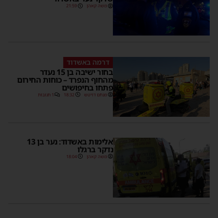
משה קאהן
21:59
דרמה באשדוד
בחור ישיבה בן 15 נעדר
מהחוף הנפרד – כוחות החירום
פתחו בחיפושים
מנחם דויטש
18:32
1 תגובות
אלימות באשדוד: נער בן 13
נדקר ברגלו
משה קאהן
18:04