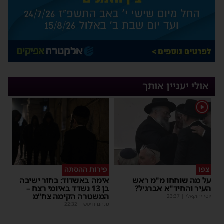
אולי יעניין אותך
1
צפו
פירות ההסתה
על מה שוחחו מ"מ ראש
אימה באשדוד: בחור ישיבה
העיר והחיד"א אברג׳ל?
בן 13 נשדד באיומי רצח –
המשטרה הקימה צח”מ
יוסי יחזקאלי
|
23:37
מנחם דויטש
|
22:32