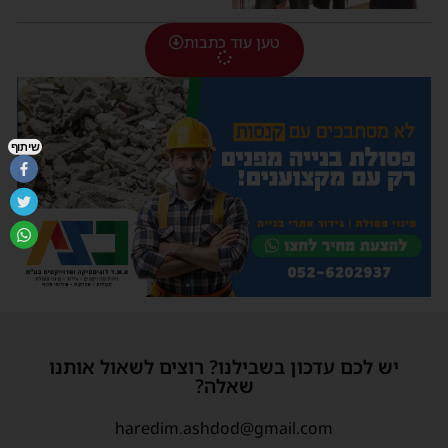
טען עוד כתבות
שיתוף
יש לכם עדכון בשבילנו? רוצים לשאול אותנו
שאלה?
haredim.ashdod@gmail.com