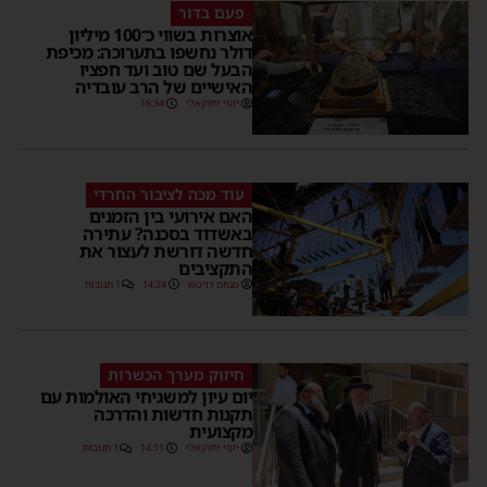
פעם בדור
אוצרות בשווי כ־100 מיליון
דולר נחשפו בתערוכה: מכיפת
הבעל שם טוב ועד חפציו
האישיים של הרב עובדיה
יוסי יחזקאלי
16:34
עוד מכה לציבור החרדי
האם אירועי בין הזמנים
באשדוד בסכנה? עתירה
חדשה דורשת לעצור את
התקציבים
מנחם דויטש
14:24
1 תגובות
חיזוק מערך הכשרות
יום עיון למשגיחי האולמות עם
תקנות חדשות והדרכה
מקצועית
יוסי יחזקאלי
14:11
1 תגובות