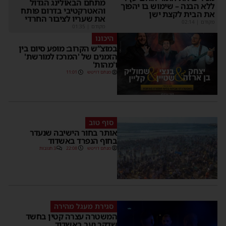
מתחם הבאולינג הגדול
ללא הבנה – שימוש בו יהפוך
והאטרקטיבי בדרום פותח
את הבית לקצת ישן
את שעריו לציבור החרדי
מקודם
|
02:14
מקודם
|
01:35
היכונו
במוצ”ש הקרוב: מופע סיום בין
הזמנים של 'המרכז למורשת'
ו'מהות'
מנחם דויטש
11:01
סוף טוב
אותר בחור הישיבה שנעדר
בחוף הנפרד באשדוד
מנחם דויטש
22:08
3 תגובות
סגירת מעגל מהירה
המשטרה עצרה קטין בחשד
שדקר נער באשדוד