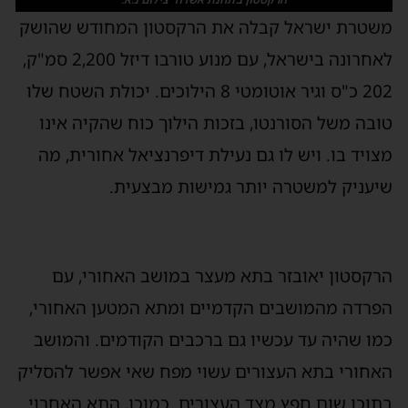
שטרת ישראל קבלה את הרקסטון המחודש שהושק
לאחרונה בישראל, עם מנוע טורבו דיזל 2,200 סמ"ק,
202 כ"ס וגיר אוטומטי 8 הילוכים. יכולת השטח שלו
ובה משל הסורנטו, בזכות הילוך כוח שהקיה אינו
צויד בו. ויש לו גם נעילת דיפרנציאל אחורית, מה
יעניק למשטרה יותר גמישות מבצעית.
רקסטון יאובזר בתא מעצר במושב האחורי, עם
פרדה מהמושבים הקדמיים ומתא המטען האחורי,
מו שהיה עד עכשיו גם ברכבים הקודמים. והמושב
אחורי בתא העצורים עשוי מפח שאי אפשר להסליק
תוכו שום חפץ מצד העצורים. כמוכן, התא האחרוי