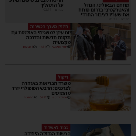
הריסת מבנים: טיפים ומידע
על התהליך
תחם הבאולינג הגדול
האטרקטיבי בדרום פותח
מקודם
|
02:14
ת שעריו לציבור החרדי
קודם
|
01:35
חיזוק מערך הכשרות
יום עיון למשגיחי האולמות עם
תקנות חדשות והדרכה
מקצועית
יוסי יחזקאלי
14:11
1 תגובות
ריקול
משרד הבריאות באזהרה
לצרכנים: הדבש הפופולרי יורד
מהמדפים
מנחם דויטש
06:57
1 תגובות
כבוד לאשדוד
הרשות הגדולה היחידה