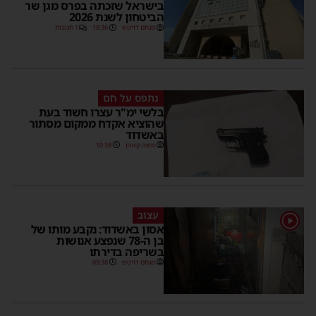
בישראל שזכתה בפרס מגן שר
הביטחון לשנת 2026
מנחם דויטש
18:36
1 תגובות
נתפס על חם
בלשי ימ"ר עצרו חשוד בעת
שהוציא אקדח ממקום מסתור
באשדוד
משה קאהן
10:38
עצוב
אסון באשדוד: נקבע מותו של
בן ה-78 שנפצע אנושות
בשריפה בדירתו
מנחם דויטש
09:38