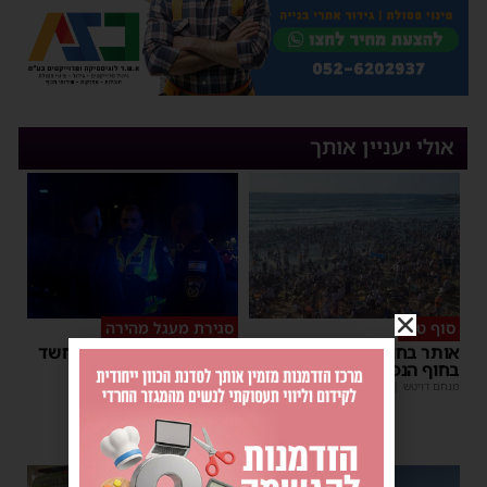
אולי יעניין אותך
סוף טוב
סגירת מעגל מהירה
אותר בחור הישיבה שנעדר
המשטרה עצרה קטין בחשד
בחוף הנפרד באשדוד
שדקר נער באשדוד
מנחם דויטש
|
22:08
| 3 תגובות
משה קאהן
|
21:59