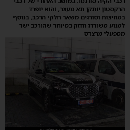
כבי הקיה סורנטו. במושב האחורי של רכבי
רקסטון יותקן תא מעצר, והוא יופרד
מחיצות וסורגים משאר חלקי הרכב, בנוסף
מנוע משודרג וחזק במיוחד שהורכב ישר
מפעלי מרצדס
הרקסטון בתחנת אשדוד צילום נ.א.