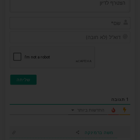
שם*
דוא"ל
(לא
חובה)
1
תגובה
החדשות ביותר
משה ברמינקה