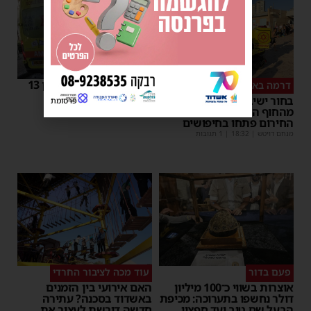
אלימות באשדוד: נער בן 13
דרמה באשדוד
נדקר ברגלו
בחור ישיבה בן 15 נעדר
פרסומת
משה קאהן
|
18:04
מהחוף הנפרד – כוחות
החירום פתחו בחיפושים
מנחם דויטש
|
18:32
| 1 תגובות
פעם בדור
עוד מכה לציבור החרדי
אוצרות בשווי כ־100 מיליון
האם אירועי בין הזמנים
דולר נחשפו בתערוכה: מכיפת
באשדוד בסכנה? עתירה
הבעל שם טוב ועד חפציו
חדשה דורשת לעצור את