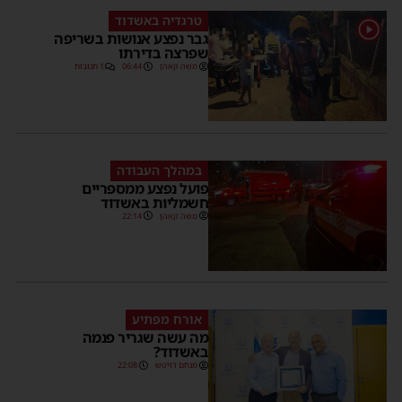
טרגדיה באשדוד
גבר נפצע אנושות בשריפה
שפרצה בדירתו
משה קאהן
06:44
1 תגובות
במהלך העבודה
פועל נפצע ממספריים
חשמליות באשדוד
משה קאהן
22:14
אורח מפתיע
מה עשה שגריר פנמה
באשדוד?
מנחם דויטש
22:08