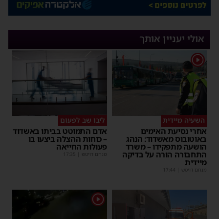
אולי יעניין אותך
1
השעיה מיידית
ליבו שב לפעום
אחרי נסיעת האימים
אדם התמוטט בביתו באשדוד
באוטובוס מאשדוד: הנהג
– כוחות ההצלה ביצעו בו
הושעה מתפקידו – משרד
פעולות החייאה
התחבורה הורה על בדיקה
מנחם דויטש
|
17:35
מיידית
מנחם דויטש
|
17:44
1