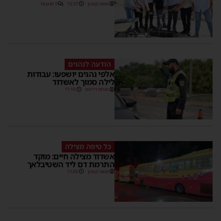
משה קאהן
15:37
1 תגובות
הודעה לנהגים
אלפי נהגים יושפעו: עבודות
לילה סמוך לאשדוד
מנחם דויטש
11:10
כל טיפה מצילה
אשדוד מצילה חיים: מוקד
התרמת דם ליד השטיבלאך
משה קאהן
11:05