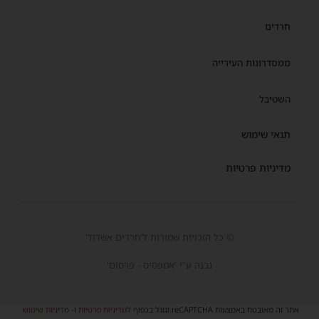
חרדים
ממסדרונות העירייה
השטיבל
תנאי שימוש
מדיניות פרטיות
© כל הזכויות שמורות ל'חרדים אשדוד'
נבנה ע"י 'אמפסיס - פרסום'
אתר זה מאובטח באמצעות reCAPTCHA וגוגל בכפוף
למדיניות פרטיות
ו-
מדיניות שימוש
.