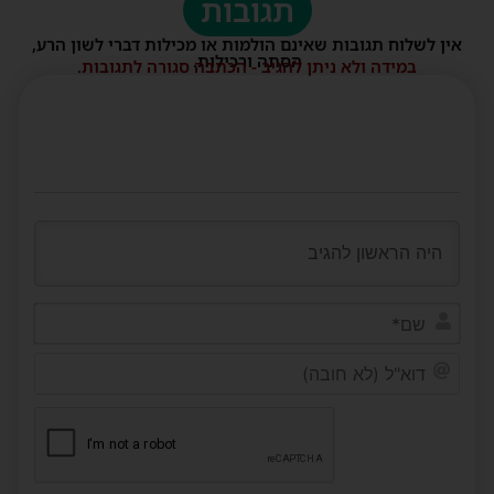
תגובות
אין לשלוח תגובות שאינם הולמות או מכילות דברי לשון הרע,
הסתה ורכילות.
במידה ולא ניתן להגיב - הכתבה סגורה לתגובות.
שם*
דוא"ל
(לא
חובה