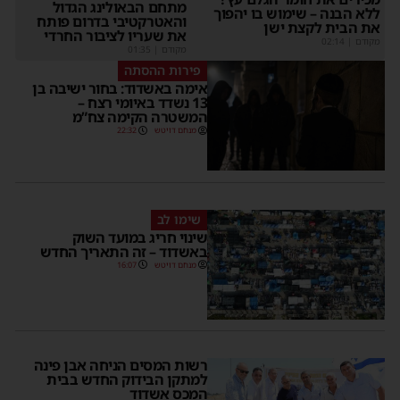
מתחם הבאולינג הגדול
ללא הבנה – שימוש בו יהפוך
והאטרקטיבי בדרום פותח
את הבית לקצת ישן
את שעריו לציבור החרדי
מקודם
|
02:14
מקודם
|
01:35
פירות ההסתה
אימה באשדוד: בחור ישיבה בן
13 נשדד באיומי רצח –
המשטרה הקימה צח”מ
מנחם דויטש
22:32
שימו לב
שינוי חריג במועד השוק
באשדוד – זה התאריך החדש
מנחם דויטש
16:07
רשות המסים הניחה אבן פינה
למתקן הבידוק החדש בבית
המכס אשדוד