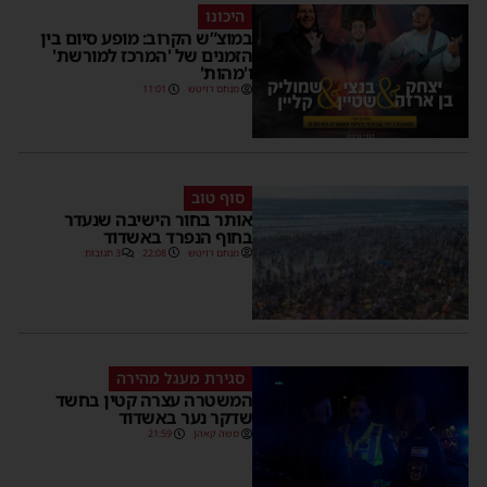
היכונו
במוצ”ש הקרוב: מופע סיום בין
הזמנים של 'המרכז למורשת'
ו'מהות'
מנחם דויטש
11:01
סוף טוב
אותר בחור הישיבה שנעדר
בחוף הנפרד באשדוד
מנחם דויטש
22:08
3 תגובות
סגירת מעגל מהירה
המשטרה עצרה קטין בחשד
שדקר נער באשדוד
משה קאהן
21:59