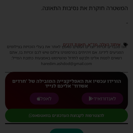
המשטרה חוקרת את נסיבות התאונה.
-
איחוד הצלה
,
מד"א
,
תאונת דרכים
אנו מכבדים זכויות יוצרים ועושים מאמץ לאתר את בעלי הזכויות בצילומים
המגיעים לידינו. אם זיהיתים בפרסומינו צילום שיש לכם זכויות בו, אתם
רשאים לפנות אלינו ולבקש לחדול מהשימוש באמצעות כתובת המייל:
haredim.ashdod@gmail.com
הורידו עכשיו את האפליקצייה המובילה של 'חרדים
אשדוד' אליכם לנייד
לאנדורואיד
לאפל
להצטרפות לקבוצת העדכונים בוואטסאפ