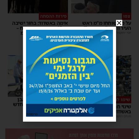
צפו
פירות ההסתה
על מה שוחחו מ"מ ראש
אימה באשדוד: בחור ישיבה
העיר והחיד"א אברג׳ל?
בן 13 נשדד באיומי רצח –
המשטרה הקימה צח”מ
יוסי יחזקאלי
|
23:37
מנחם דויטש
|
22:32
רשות המסים הניחה אבן
שימו לב
פינה למתקן הבידוק החדש
שינוי חריג במועד השוק
בבית המכס אשדוד
באשדוד – זה התאריך החדש
משה קאהן
|
15:37
פרסומת
מנחם דויטש
|
16:07