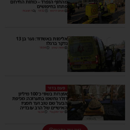
מהחוף הנפרד – כוחות החירום
פתחו בחיפושים
מנחם דויטש
18:32
1 תגובות
אלימות באשדוד: נער בן 13
נדקר ברגלו
משה קאהן
18:04
פעם בדור
אוצרות בשווי כ־100 מיליון
דולר נחשפו בתערוכה: מכיפת
הבעל שם טוב ועד חפציו
האישיים של הרב עובדיה
יוסי יחזקאלי
16:34
טען עוד כתבות