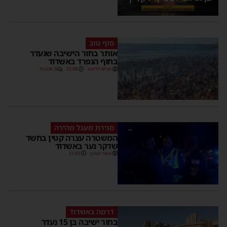
סוף טוב
אותר בחור הישיבה שנעדר
בחוף הנפרד באשדוד
מנחם דויטש
22:08
3 תגובות
סגירת מעגל מהירה
המשטרה עצרה קטין בחשד
שדקר נער באשדוד
משה קאהן
21:59
דרמה באשדוד
בחור ישיבה בן 15 נעדר