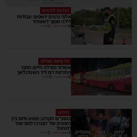
מקודם
|
02:14
הודעה לנהגים
אלפי נהגים יושפעו: עבודות
לילה סמוך לאשדוד
מנחם דויטש
11:10
כל טיפה מצילה
אשדוד מצילה חיים: מוקד
התרמת דם ליד השטיבלאך
משה קאהן
11:05
היכונו
במוצ”ש הקרוב: מופע סיום בין
הזמנים של 'המרכז למורשת'
ו'מהות'
מנחם דויטש
11:01