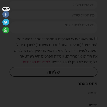
שיתוף
אני מאשר/ת כי הפרטים שמסרתי יישמרו במאגר של
"אמפסיס" (מפעילת אתר "חרדים אשדוד") לצורך טיפול
ומענה לפנייתי. ידוע לי כי אני רשאי/ת לעיין במידע, לבקש
את תיקונו או מחיקתו. מסירת הפרטים היא רשות, אך
בלעדיהם לא ניתן לטפל בפנייה.
למדיניות הפרטיות
.
שליחה
ניווט באתר
חדשות
חרדים