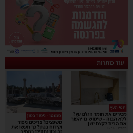
עוד כותרות
יופי העץ
מכירים את חומר הגלם עץ?
סמנטו - ניסור בטון
ללא הבנה – שימוש בו יהפוך
משפצים? צריכים ניסור
את הבית לקצת ישן
וקידוח בטון? כך תעשו את
מקודם
|
02:14
זה נכון ותוזילו במחיר