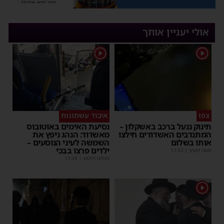
אולי יעניין אותך
1
1
צפו
איבוד עשתונות
תינוק ננעל ברכב באשקלון –
נסיעת האימים באוטובוס
המתנדבים האשדודים חילצו
מאשדוד: הנהג ניפץ את
אותו בשלום
השמשה לעיני הנוסעים –
ילדים פרצו בבכי
משה קאהן
|
11:53
מנחם דויטש
|
11:34
1