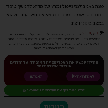
פונה באמבולנס טיפול נמרץ של מד״א להמשך טיפול
בחדר הטראומה במרכז הרפואי אסותא בעיר כשהוא
במצב בינוני ויציב.
תאונת דרכים
אנו מכבדים זכויות יוצרים ועושים מאמץ לאתר את בעלי הזכויות בצילומים
המגיעים לידינו. אם זיהיתים בפרסומינו צילום שיש לכם זכויות בו, אתם
רשאים לפנות אלינו ולבקש לחדול מהשימוש באמצעות כתובת המייל:
haredim.ashdod@gmail.com
הורידו עכשיו את האפליקצייה המובילה של 'חרדים
אשדוד' אליכם לנייד
לאנדורואיד
לאפל
להצטרפות לקבוצת העדכונים בוואטסאפ
תגובות