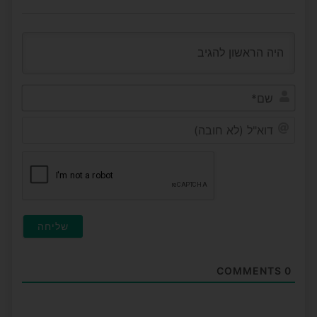
שם*
דוא"ל
(לא
חובה
COMMENTS
0