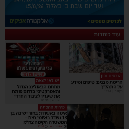
עוד כותרות
הורסים נכון
יש לאן לצאת
הריסת מבנים: טיפים ומידע
על התהליך
מתחם הבאולינג הגדול
והאטרקטיבי בדרום פותח
מקודם
|
02:14
את שעריו לציבור החרדי
מקודם
|
01:35
פירות ההסתה
אימה באשדוד: בחור ישיבה בן
13 נשדד באיומי רצח –
המשטרה הקימה צח”מ
מנחם דויטש
22:32