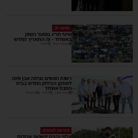
שימו לב
שינוי חריג במועד השוק
באשדוד – זה התאריך החדש
מנחם דויטש
16:07
רשות המסים הניחה אבן פינה
למתקן הבידוק החדש בבית
המכס אשדוד
משה קאהן
15:37
2 תגובות
הודעה לנהגים
אלפי נהגים יושפעו: עבודות