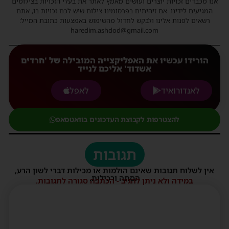
אנו מכבדים זכויות יוצרים ועושים מאמץ לאתר את בעלי הזכויות בצילומים
המגיעים לידינו. אם זיהיתים בפרסומינו צילום שיש לכם זכויות בו, אתם
רשאים לפנות אלינו ולבקש לחדול מהשימוש באמצעות כתובת המייל:
haredim.ashdod@gmail.com
הורידו עכשיו את האפליקצייה המובילה של 'חרדים
אשדוד' אליכם לנייד
לאנדורואיד
לאפל
להצטרפות לקבוצת העדכונים בוואטסאפ
תגובות
אין לשלוח תגובות שאינם הולמות או מכילות דברי לשון הרע,
הסתה ורכילות.
במידה ולא ניתן להגיב - הכתבה סגורה לתגובות.