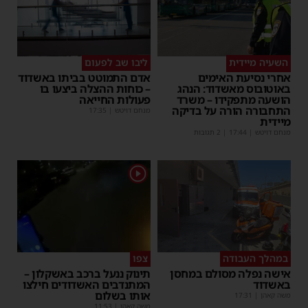
השעיה מיידית
ליבו שב לפעום
אחרי נסיעת האימים
אדם התמוטט בביתו באשדוד
באוטובוס מאשדוד: הנהג
– כוחות ההצלה ביצעו בו
הושעה מתפקידו – משרד
פעולות החייאה
התחבורה הורה על בדיקה
מנחם דויטש
|
17:35
מיידית
מנחם דויטש
|
17:44
| 2 תגובות
1
במהלך העבודה
צפו
אישה נפלה מסולם במחסן
תינוק ננעל ברכב באשקלון –
באשדוד
המתנדבים האשדודים חילצו
אותו בשלום
משה קאהן
|
17:31
משה קאהן
|
11:53