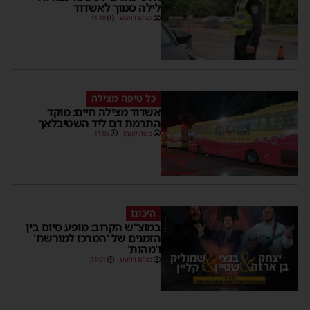
לילה סמוך לאשדוד
מנחם דויטש
11:10
כל טיפה מצילה
אשדוד מצילה חיים: מוקד
התרמת דם ליד השטיבלאך
משה קאהן
11:05
היכונו
במוצ”ש הקרוב: מופע סיום בין
הזמנים של 'המרכז למורשת'
ו'מהות'
מנחם דויטש
11:01