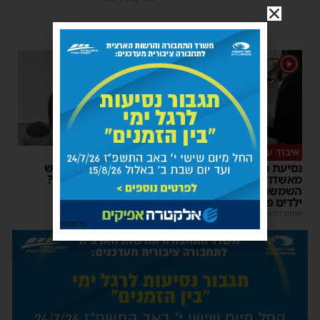
1
1
איבוד עשתונות
צפו
נסיעת האימים באוטובוס
על מה שוחחו מ"מ ראש
מאשדוד: הנהג ניפץ את
העיר והחיד"א אברג׳ל?
השמשה לעיני הנוסעים –
יוסי יחזקאלי
|
23:37
ילדים פרצו בבכי
מנחם דויטש
|
11:34
| 1 תגובות
פרסומת