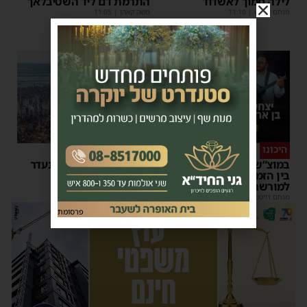
לילה סמוך לאשדוד
התרמת דם ליד השטיבלאך
מנחם דויטש
|
11:10
משה קאהן
|
11:05
היכונו
סוף טוב
במוצ”ש הקרוב: מופע סיום
אותר בחור הישיבה שנעדר
בין הזמנים של 'המרכז
בחוף הנפרד באשדוד
למורשת' ו'מהות'
מנחם דויטש
|
22:08
| 3 תגובות
מנחם דויטש
|
11:01
פרסומת