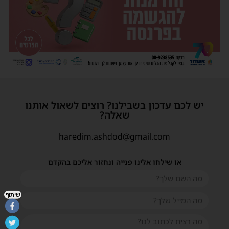
יש לכם עדכון בשבילנו? רוצים לשאול אותנו
שאלה?
haredim.ashdod@gmail.com
או שילחו אלינו פנייה ונחזור אליכם בהקדם
שיתוף