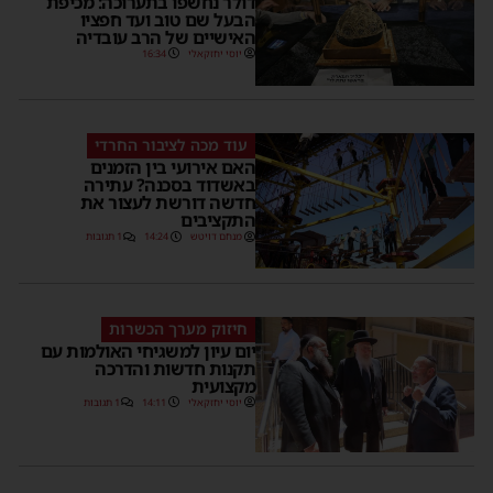
דולר נחשפו בתערוכה: מכיפת
הבעל שם טוב ועד חפציו
האישיים של הרב עובדיה
יוסי יחזקאלי
16:34
עוד מכה לציבור החרדי
האם אירועי בין הזמנים
באשדוד בסכנה? עתירה
חדשה דורשת לעצור את
התקציבים
מנחם דויטש
14:24
1 תגובות
חיזוק מערך הכשרות
יום עיון למשגיחי האולמות עם
תקנות חדשות והדרכה
מקצועית
יוסי יחזקאלי
14:11
1 תגובות