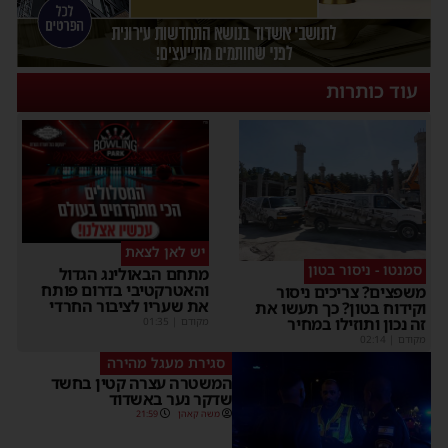
עוד כותרות
יש לאן לצאת
סמנטו - ניסור בטון
מתחם הבאולינג הגדול
והאטרקטיבי בדרום פותח
משפצים? צריכים ניסור
את שעריו לציבור החרדי
וקידוח בטון? כך תעשו את
זה נכון ותוזילו במחיר
מקודם
|
01:35
מקודם
|
02:14
סגירת מעגל מהירה
המשטרה עצרה קטין בחשד
שדקר נער באשדוד
משה קאהן
21:59