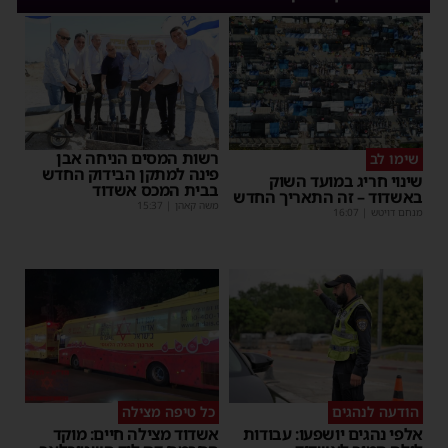
רשות המסים הניחה אבן
שימו לב
פינה למתקן הבידוק החדש
שינוי חריג במועד השוק
בבית המכס אשדוד
באשדוד – זה התאריך החדש
משה קאהן
|
15:37
מנחם דויטש
|
16:07
הודעה לנהגים
כל טיפה מצילה
אלפי נהגים יושפעו: עבודות
אשדוד מצילה חיים: מוקד