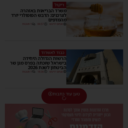
ריקול
משרד הבריאות באזהרה
לצרכנים: הדבש הפופולרי יורד
מהמדפים
מנחם דויטש
06:57
1 תגובות
כבוד לאשדוד
הרשות הגדולה היחידה
בישראל שזכתה בפרס מגן שר
הביטחון לשנת 2026
מנחם דויטש
18:36
1 תגובות
טען עוד כתבות