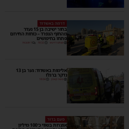
דרמה באשדוד
בחור ישיבה בן 15 נעדר
מהחוף הנפרד – כוחות החירום
פתחו בחיפושים
מנחם דויטש
18:32
1 תגובות
אלימות באשדוד: נער בן 13
נדקר ברגלו
משה קאהן
18:04
פעם בדור
אוצרות בשווי כ־100 מיליון