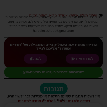
איחוד הצלה
,
אסותא אשדוד
,
מד״א
,
תאונת דרכים
אנו מכבדים זכויות יוצרים ועושים מאמץ לאתר את בעלי הזכויות בצילומים
המגיעים לידינו. אם זיהיתים בפרסומינו צילום שיש לכם זכויות בו, אתם
רשאים לפנות אלינו ולבקש לחדול מהשימוש באמצעות כתובת המייל:
haredim.ashdod@gmail.com
הורידו עכשיו את האפליקצייה המובילה של 'חרדים
אשדוד' אליכם לנייד
לאנדורואיד
לאפל
להצטרפות לקבוצת העדכונים בוואטסאפ
תגובות
אין לשלוח תגובות שאינם הולמות או מכילות דברי לשון הרע,
הסתה ורכילות.
במידה ולא ניתן להגיב - הכתבה סגורה לתגובות.