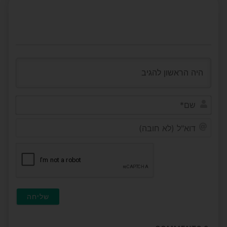
שם*
דוא"ל
(לא
חובה