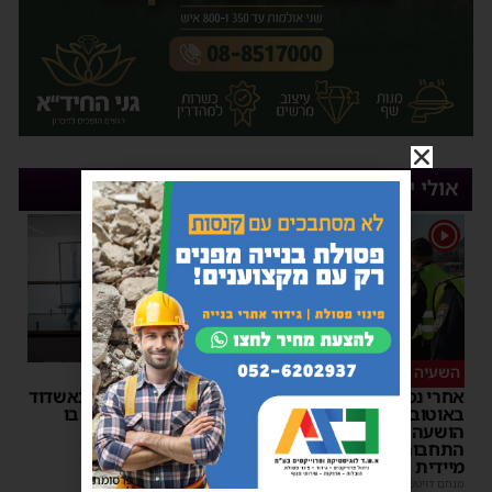
אולי יעניין אותך
1
השעיה מיידית
ליבו שב לפעום
אחרי נסיעת האימים
אדם התמוטט בביתו באשדוד
באוטובוס מאשדוד: הנהג
– כוחות ההצלה ביצעו בו
הושעה מתפקידו – משרד
פעולות החייאה
התחבורה הורה על בדיקה
מנחם דויטש
|
17:35
מיידית
פרסומת
מנחם דויטש
|
17:44