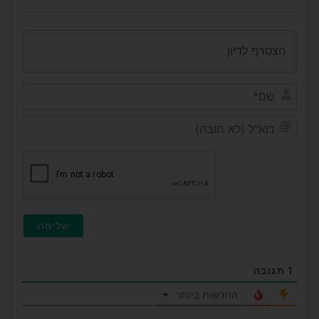
שם*
דוא"ל
(לא
חובה
1
תגובה
החדשות ביותר