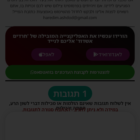
המגיעים לידינו. אם זיהיתים בפרסומינו צילום שיש לכם זכויות בו, אתם
רשאים לפנות אלינו ולבקש לחדול מהשימוש באמצעות כתובת המייל:
haredim.ashdod@gmail.com
הורידו עכשיו את האפליקצייה המובילה של 'חרדים
אשדוד' אליכם לנייד
לאנדורואיד
לאפל
להצטרפות לקבוצת העדכונים בוואטסאפ
1 תגובות
אין לשלוח תגובות שאינם הולמות או מכילות דברי לשון הרע,
הסתה ורכילות.
במידה ולא ניתן להגיב - הכתבה סגורה לתגובות.