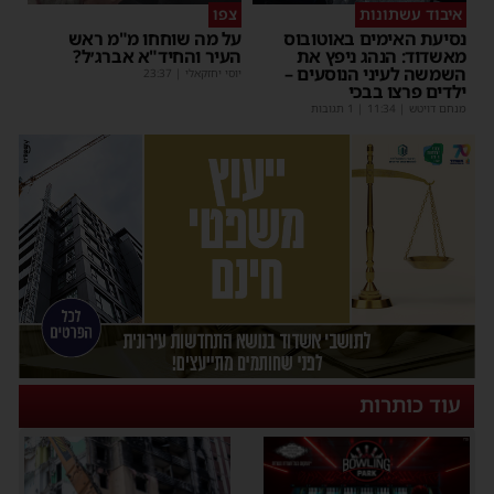
איבוד עשתונות
צפו
נסיעת האימים באוטובוס
על מה שוחחו מ"מ ראש
מאשדוד: הנהג ניפץ את
העיר והחיד"א אברג׳ל?
השמשה לעיני הנוסעים –
יוסי יחזקאלי
|
23:37
ילדים פרצו בבכי
מנחם דויטש
|
11:34
| 1 תגובות
עוד כותרות