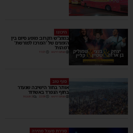
היכונו
במוצ”ש הקרוב: מופע סיום בין
הזמנים של 'המרכז למורשת'
ו'מהות'
מנחם דויטש
11:01
סוף טוב
אותר בחור הישיבה שנעדר
בחוף הנפרד באשדוד
מנחם דויטש
22:08
3 תגובות
סגירת מעגל מהירה