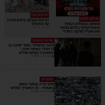
הורסים נכון
יש לאן לצאת
הריסת מבנים: טיפים ומידע
על התהליך
מתחם הבאולינג הגדול
והאטרקטיבי בדרום פותח
מקודם
|
02:14
את שעריו לציבור החרדי
מקודם
|
01:35
פירות ההסתה
אימה באשדוד: בחור ישיבה בן
13 נשדד באיומי רצח –
המשטרה הקימה צח”מ
מנחם דויטש
22:32
שימו לב
שינוי חריג במועד השוק
באשדוד – זה התאריך החדש
מנחם דויטש
16:07