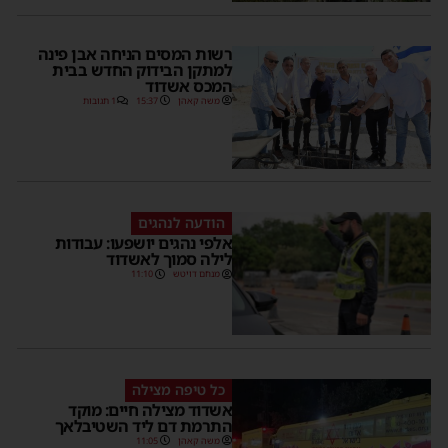
רשות המסים הניחה אבן פינה
למתקן הבידוק החדש בבית
המכס אשדוד
משה קאהן
15:37
1 תגובות
הודעה לנהגים
אלפי נהגים יושפעו: עבודות
לילה סמוך לאשדוד
מנחם דויטש
11:10
כל טיפה מצילה
אשדוד מצילה חיים: מוקד
התרמת דם ליד השטיבלאך
משה קאהן
11:05