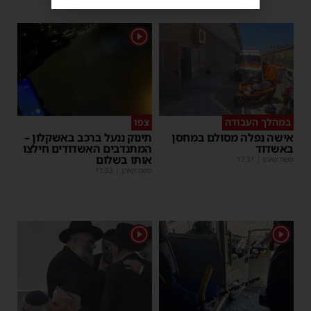
1
במהלך העבודה
צפו
אישה נפלה מסולם במחסן
תינוק ננעל ברכב באשקלון –
באשדוד
המתנדבים האשדודים חילצו
אותו בשלום
משה קאהן
|
17:31
משה קאהן
|
11:53
1
1