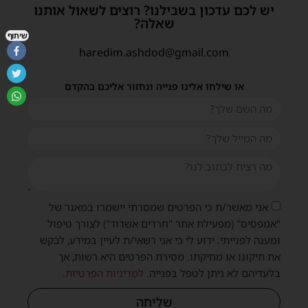
יש לכם עדכון בשבילנו? רוצים לשאול אותנו
שאלה?
שיתוף
haredim.ashdod@gmail.com
או שילחו אלינו פנייה ונחזור אליכם בהקדם
אני מאשר/ת כי הפרטים שמסרתי יישמרו במאגר של
"אמפסיס" (מפעילת אתר "חרדים אשדוד") לצורך טיפול
ומענה לפנייתי. ידוע לי כי אני רשאי/ת לעיין במידע, לבקש
את תיקונו או מחיקתו. מסירת הפרטים היא רשות, אך
בלעדיהם לא ניתן לטפל בפנייה.
למדיניות הפרטיות
.
שליחה