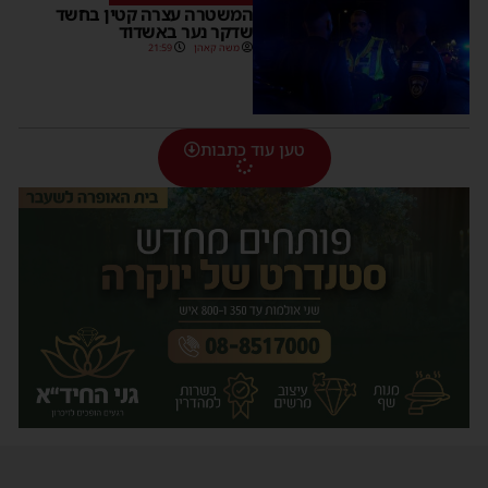
המשטרה עצרה קטין בחשד
שדקר נער באשדוד
משה קאהן
21:59
טען עוד כתבות