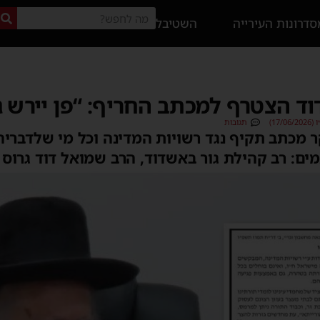
דרונות העירייה
השטיבל
וד הצטרף למכתב החריף: “פן יירש ג
17/)
תגובות
ר מכתב תקיף נגד רשויות המדינה וכל מי שלדברי
מים: רב קהילת גור באשדוד, הרב שמואל דוד גרוס