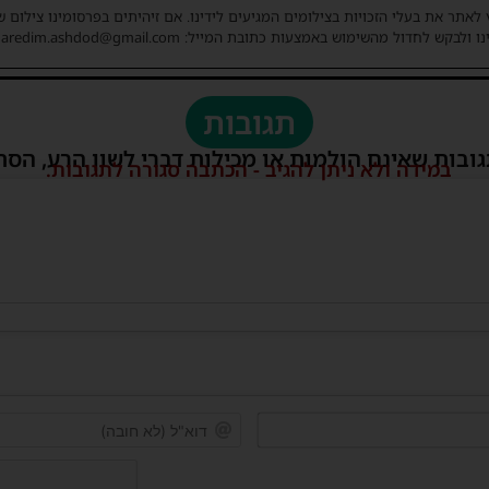
 לאתר את בעלי הזכויות בצילומים המגיעים לידינו. אם זיהיתים בפרסומינו צילום 
ו ולבקש לחדול מהשימוש באמצעות כתובת המייל: haredim.ashdod@gmail.com
תגובות
גובות שאינם הולמות או מכילות דברי לשון הרע, הסת
במידה ולא ניתן להגיב - הכתבה סגורה לתגובות.
שם*