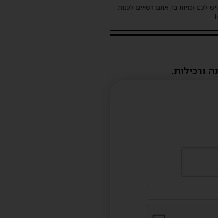
שיש לכם זכויות בו, אתם רשאים לפנות
ה ורכילות.
דוא"ל
(לא
חובה)