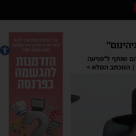
יהינום”
פתח סרג
הם שותף ל”פגיעה
 | המכתב המלא >