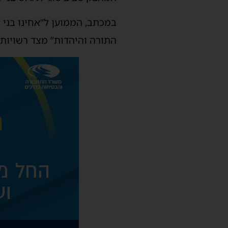
במכתב, הממוען ל”אחינו בני י
התורה והיהדות” מצד רשויות 