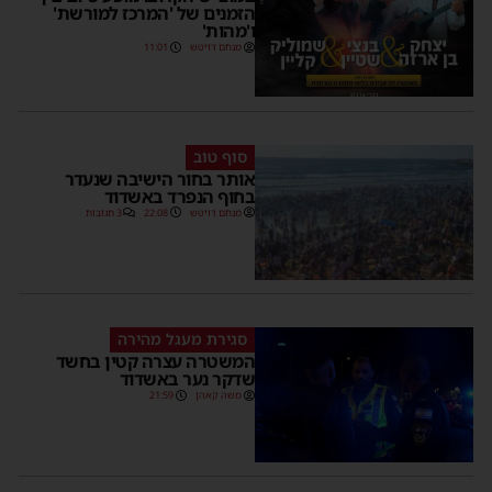
הזמנים של 'המרכז למורשת'
ו'מהות'
מנחם דויטש
11:01
סוף טוב
אותר בחור הישיבה שנעדר
בחוף הנפרד באשדוד
מנחם דויטש
22:08
3 תגובות
סגירת מעגל מהירה
המשטרה עצרה קטין בחשד
שדקר נער באשדוד
משה קאהן
21:59