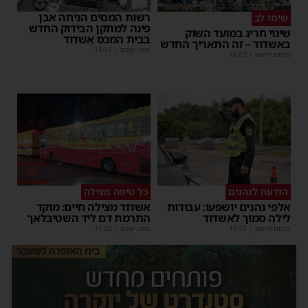
רשות המסים הניחה אבן
שימו לב
פינה למתקן הבידוק החדש
שינוי חריג במועד השוק
בבית המכס אשדוד
באשדוד – זה התאריך החדש
משה קאהן
|
15:37
מנחם דויטש
|
16:07
הודעה לנהגים
כל טיפה מצילה
אלפי נהגים יושפעו: עבודות
אשדוד מצילה חיים: מוקד
לילה סמוך לאשדוד
התרמת דם ליד השטיבלאך
מנחם דויטש
|
11:10
משה קאהן
|
11:05