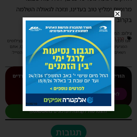
מרומים ימליץ טוב בעדינו, ונזכה לגאולה השלמה
בקרוב ולתחית המתים במהרה בימינו.
צילום: המועצה הדתית אשדוד
הרב חיים פינטו
,
הרב עובדיה דהן
,
ניחום אבלים
אנו מכבדים זכויות יוצרים ועושים מאמץ לאתר את בעלי הזכויות בצילומים
המגיעים לידינו. אם זיהיתים בפרסומינו צילום שיש לכם זכויות בו, אתם
רשאים לפנות אלינו ולבקש לחדול מהשימוש באמצעות כתובת המייל:
haredim.ashdod@gmail.com
הורידו עכשיו את האפליקצייה המובילה של 'חרדים
אשדוד' אליכם לנייד
לאנדורואיד
לאפל
פרסומת
להצטרפות לקבוצת העדכונים בוואטסאפ
תגובות