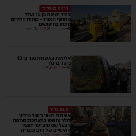
דרמה באשדוד
בחור ישיבה בן 15 נעדר
מהחוף הנפרד – כוחות החירום
פתחו בחיפושים
מנחם דויטש
18:32
1 תגובות
אלימות באשדוד: נער בן 13
נדקר ברגלו
משה קאהן
18:04
פעם בדור
אוצרות בשווי כ־100 מיליון
דולר נחשפו בתערוכה: מכיפת
הבעל שם טוב ועד חפציו
האישיים של הרב עובדיה
יוסי יחזקאלי
16:34