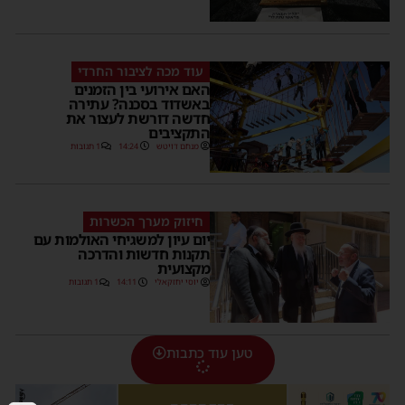
עוד מכה לציבור החרדי
האם אירועי בין הזמנים
באשדוד בסכנה? עתירה
חדשה דורשת לעצור את
התקציבים
מנחם דויטש
14:24
1 תגובות
חיזוק מערך הכשרות
יום עיון למשגיחי האולמות עם
תקנות חדשות והדרכה
מקצועית
יוסי יחזקאלי
14:11
1 תגובות
טען עוד כתבות