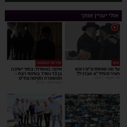
אולי יעניין אותך
1
צפו
פירות ההסתה
על מה שוחחו מ"מ ראש
אימה באשדוד: בחור ישיבה
העיר והחיד"א אברג׳ל?
בן 13 נשדד באיומי רצח –
המשטרה הקימה צח”מ
יוסי יחזקאלי
|
23:37
מנחם דויטש
|
22:32