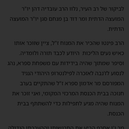
לביקור של רב העיר, נלוו הרב עובדיה דהן יו"ר
המועצה הדתית ומר דוד בן מנחם סגן יו"ר המועצה
הדתית.
הרב פינטו שהכיר את המנוח ז"ל, ציין שזוכר אותו
כאיש נעים הליכות היודע לכבד תורה ולומדיה.
וסיפר שמתוך שהיה בידידות עם משפחת ספרא, נהג
לנסוע לז'נבה לאזכרה לפילנטרופ היהודי הנגיד
המפורסם מר אדמון ספרא ז"ל שהתקיים בערב
חנוכה בבית הכנסת המרכזי המקומי, ואני זוכר את
המנוח שהיה מגיע לתפילות כדי להשתתף בבית
הכנסת.
מר ג'ו אסרף הביע את התרגשותו וההערכתו הגדולה