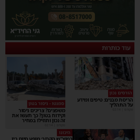
עוד כותרות
הורסים נכון
הריסת מבנים: טיפים ומידע
סמנטו - ניסור בטון
על התהליך
משפצים? צריכים ניסור
מקודם
|
02:14
וקידוח בטון? כך תעשו את
זה נכון ותוזילו במחיר
מקודם
|
02:14
היכונו
במוצ”ש הקרוב: מופע סיום בין