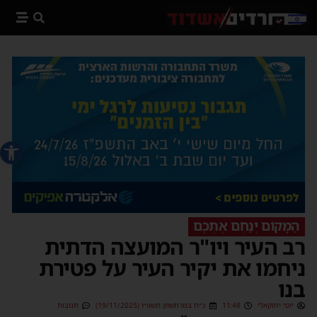
פתח סרג
הַמָּקוֹם יְנַחֵם אֶתְכֶם
רב העיר ויו"ר המועצה הדתית
ניחמו את יקיר העיר על פטירת
בנו
יוסי יחזקאלי
11:48
כ״ח במרחשוון תשפ״ו (19/11/2025)
תגובות