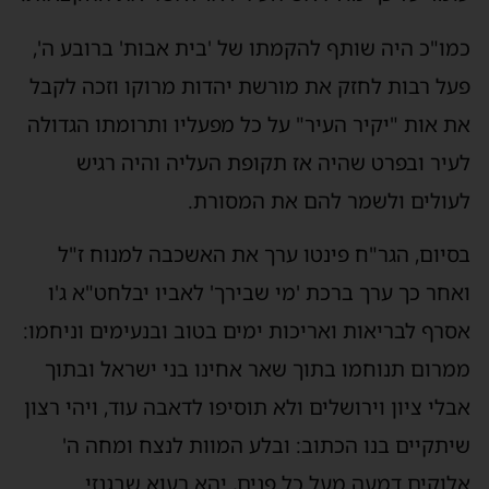
כמו"כ היה שותף להקמתו של 'בית אבות' ברובע ה',
פעל רבות לחזק את מורשת יהדות מרוקו וזכה לקבל
את אות "יקיר העיר" על כל מפעליו ותרומתו הגדולה
לעיר ובפרט שהיה אז תקופת העליה והיה רגיש
לעולים ולשמר להם את המסורת.
בסיום, הגר"ח פינטו ערך את האשכבה למנוח ז"ל
ואחר כך ערך ברכת 'מי שבירך' לאביו יבלחט"א ג'ו
אסרף לבריאות ואריכות ימים בטוב ובנעימים וניחמו:
ממרום תנוחמו בתוך שאר אחינו בני ישראל ובתוך
אבלי ציון וירושלים ולא תוסיפו לדאבה עוד, ויהי רצון
שיתקיים בנו הכתוב: ובלע המוות לנצח ומחה ה'
אלוקים דמעה מעל כל פנים, יהא רעוא שבגנזי