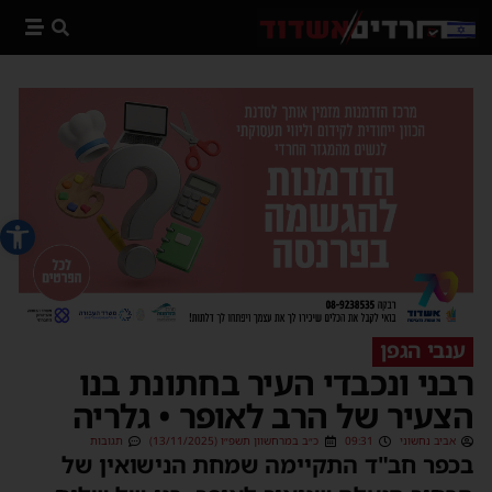
פתח סרג
ענבי הגפן
רבני ונכבדי העיר בחתונת בנו
הצעיר של הרב לאופר • גלריה
אביב נחשוני
09:31
כ״ב במרחשוון תשפ״ו (13/11/2025)
תגובות
בכפר חב"ד התקיימה שמחת הנישואין של