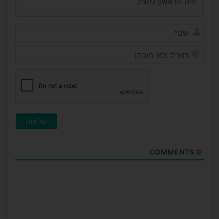
שם*
דוא"ל
(לא
חובה
COMMENTS
0