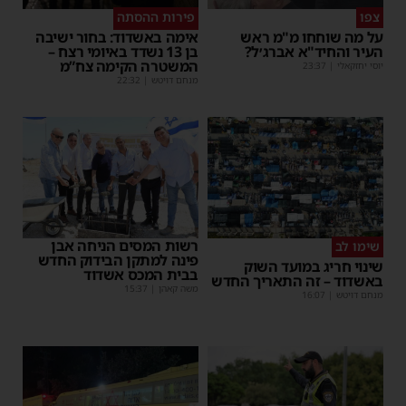
צפו
פירות ההסתה
על מה שוחחו מ"מ ראש
אימה באשדוד: בחור ישיבה
העיר והחיד"א אברג׳ל?
בן 13 נשדד באיומי רצח –
המשטרה הקימה צח”מ
יוסי יחזקאלי
|
23:37
מנחם דויטש
|
22:32
רשות המסים הניחה אבן
שימו לב
פינה למתקן הבידוק החדש
שינוי חריג במועד השוק
בבית המכס אשדוד
באשדוד – זה התאריך החדש
משה קאהן
|
15:37
מנחם דויטש
|
16:07