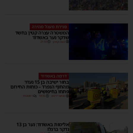
סגירת מעגל מהירה
המשטרה עצרה קטין בחשד
שדקר נער באשדוד
משה קאהן
21:59
דרמה באשדוד
בחור ישיבה בן 15 נעדר
מהחוף הנפרד – כוחות החירום
פתחו בחיפושים
מנחם דויטש
18:32
1 תגובות
אלימות באשדוד: נער בן 13
נדקר ברגלו