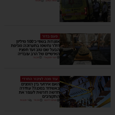
משה קאהן
18:04
פעם בדור
אוצרות בשווי כ־100 מיליון
דולר נחשפו בתערוכה: מכיפת
הבעל שם טוב ועד חפציו
האישיים של הרב עובדיה
יוסי יחזקאלי
16:34
עוד מכה לציבור החרדי
האם אירועי בין הזמנים
באשדוד בסכנה? עתירה
חדשה דורשת לעצור את
התקציבים
מנחם דויטש
14:24
1 תגובות