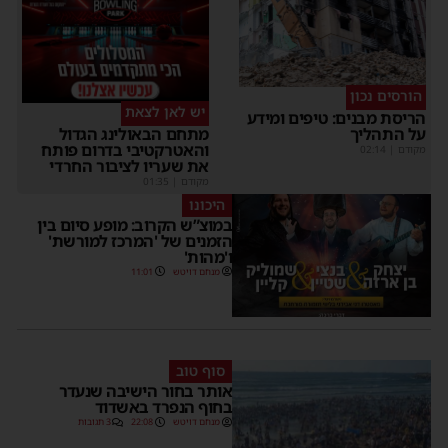
הורסים נכון
יש לאן לצאת
הריסת מבנים: טיפים ומידע
על התהליך
מתחם הבאולינג הגדול
והאטרקטיבי בדרום פותח
מקודם
|
02:14
את שעריו לציבור החרדי
מקודם
|
01:35
היכונו
במוצ”ש הקרוב: מופע סיום בין
הזמנים של 'המרכז למורשת'
ו'מהות'
מנחם דויטש
11:01
סוף טוב
אותר בחור הישיבה שנעדר
בחוף הנפרד באשדוד
מנחם דויטש
22:08
3 תגובות