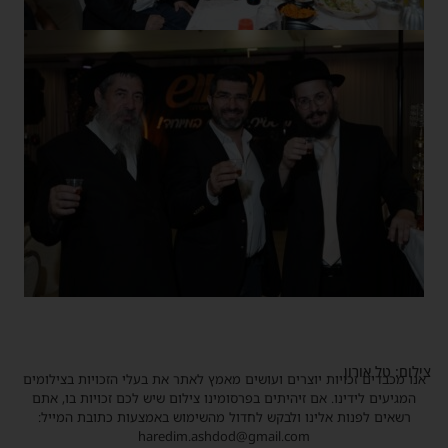
צילום: טל אורון
אנו מכבדים זכויות יוצרים ועושים מאמץ לאתר את בעלי הזכויות בצילומים
המגיעים לידינו. אם זיהיתים בפרסומינו צילום שיש לכם זכויות בו, אתם
רשאים לפנות אלינו ולבקש לחדול מהשימוש באמצעות כתובת המייל:
haredim.ashdod@gmail.com