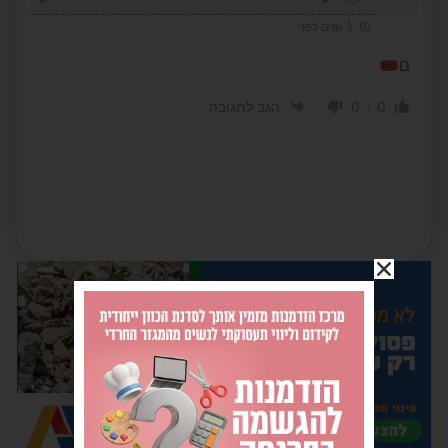
3 שנים לפני
ם🎟
0
0
הגב לתגובה