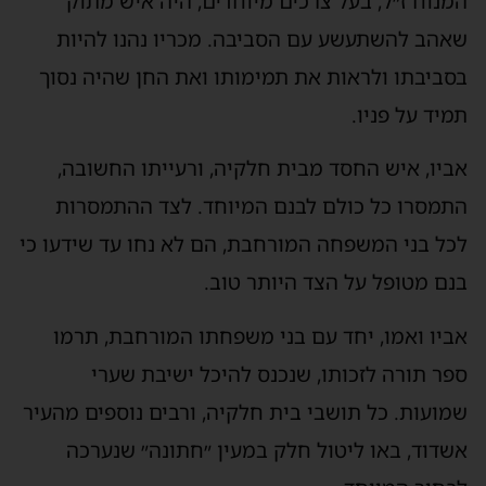
המנוח ז״ל, בעל צרכים מיוחדים, היה איש מתוק
שאהב להשתעשע עם הסביבה. מכריו נהנו להיות
בסביבתו ולראות את תמימותו ואת החן שהיה נסוך
תמיד על פניו.
אביו, איש החסד מבית חלקיה, ורעייתו החשובה,
התמסרו כל כולם לבנם המיוחד. לצד ההתמסרות
לכל בני המשפחה המורחבת, הם לא נחו עד שידעו כי
בנם מטופל על הצד היותר טוב.
אביו ואמו, יחד עם בני משפחתו המורחבת, תרמו
ספר תורה לזכותו, שנכנס להיכל ישיבת שערי
שמועות. כל תושבי בית חלקיה, ורבים נוספים מהעיר
אשדוד, באו ליטול חלק במעין ״חתונה״ שנערכה