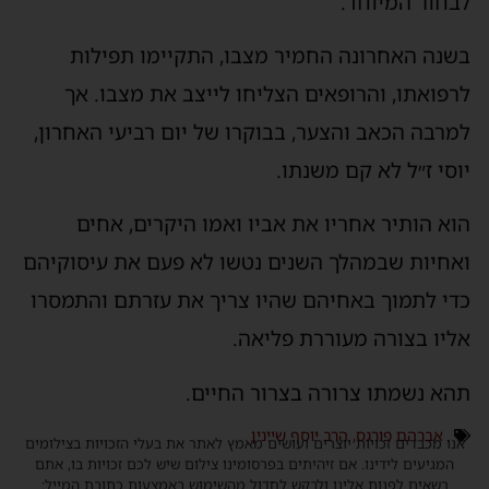
לבחור המיוחד.
בשנה האחרונה החמיר מצבו, התקיימו תפילות
לרפואתו, והרופאים הצליחו לייצב את מצבו. אך
למרבה הכאב והצער, בבוקרו של יום רביעי האחרון,
יוסי ז״ל לא קם משנתו.
הוא הותיר אחריו את אביו ואמו היקרים, אחים
ואחיות שבמהלך השנים נטשו לא פעם את עיסוקיהם
כדי לתמוך באחיהם שהיו צריך את עזרתם והתמסרו
אליו בצורה מעוררת פליאה.
תהא נשמתו צרורה בצרור החיים.
אברהם פורגס
,
הרב יוסף שיינין
אנו מכבדים זכויות יוצרים ועושים מאמץ לאתר את בעלי הזכויות בצילומים
המגיעים לידינו. אם זיהיתים בפרסומינו צילום שיש לכם זכויות בו, אתם
רשאים לפנות אלינו ולבקש לחדול מהשימוש באמצעות כתובת המייל: