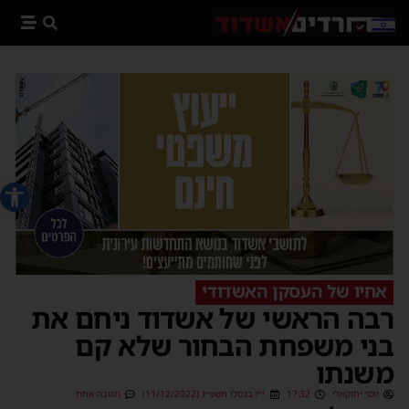
פתח סרג
אחיו של העסקן האשדודי
רבה הראשי של אשדוד ניחם את
בני משפחת הבחור שלא קם
משנתו
יוסי יחזקאלי
17:32
י״ז בכסלו תשפ״ג (11/12/2022)
תגובה אחת