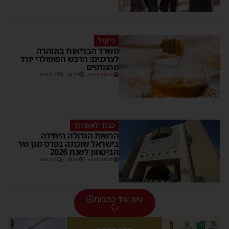
ריקול
משרד הבריאות באזהרה
לצרכנים: הדבש הפופולרי יורד
מהמדפים
מנחם דויטש
06:57
1 תגובות
כבוד לאשדוד
הרשות הגדולה היחידה
בישראל שזכתה בפרס מגן שר
הביטחון לשנת 2026
מנחם דויטש
18:36
1 תגובות
טען עוד כתבות