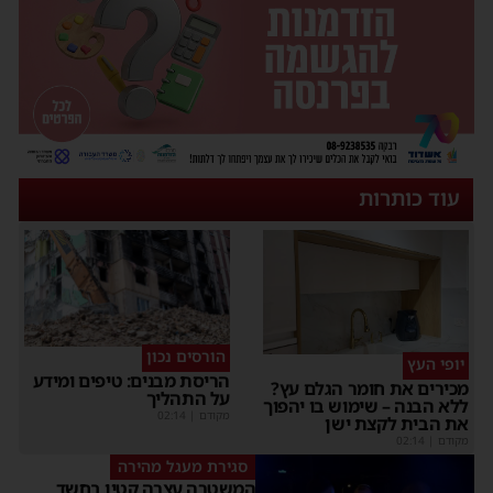
עוד כותרות
הורסים נכון
יופי העץ
הריסת מבנים: טיפים ומידע
מכירים את חומר הגלם עץ?
על התהליך
ללא הבנה – שימוש בו יהפוך
מקודם
|
02:14
את הבית לקצת ישן
מקודם
|
02:14
סגירת מעגל מהירה
המשטרה עצרה קטין בחשד