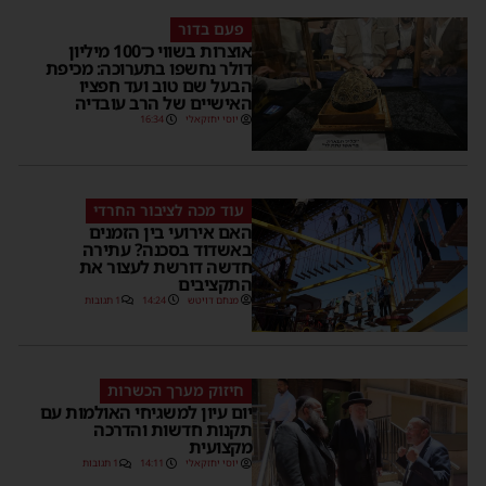
פעם בדור
אוצרות בשווי כ־100 מיליון
דולר נחשפו בתערוכה: מכיפת
הבעל שם טוב ועד חפציו
האישיים של הרב עובדיה
יוסי יחזקאלי
16:34
עוד מכה לציבור החרדי
האם אירועי בין הזמנים
באשדוד בסכנה? עתירה
חדשה דורשת לעצור את
התקציבים
מנחם דויטש
14:24
1 תגובות
חיזוק מערך הכשרות
יום עיון למשגיחי האולמות עם
תקנות חדשות והדרכה
מקצועית
יוסי יחזקאלי
14:11
1 תגובות