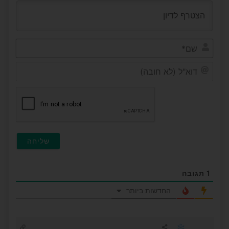
שם*
דוא"ל
(לא
חובה
1
תגובה
החדשות ביותר
❄