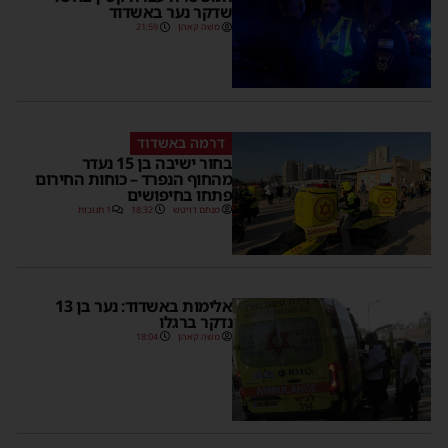
שדקר נער באשדוד
משה קאהן
21:59
דרמה באשדוד
בחור ישיבה בן 15 נעדר
מהחוף הנפרד – כוחות החירום
פתחו בחיפושים
מנחם דויטש
18:32
1 תגובות
אלימות באשדוד: נער בן 13
נדקר ברגלו
משה קאהן
18:04