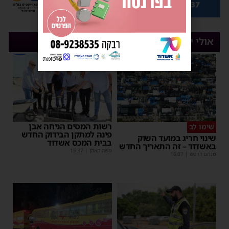
אולי יעניין אותך
פרסומת
רשות המסים הניחה אבן
שימו לב
פינה למתקן הבידוק החדש
שינוי חריג במועד השוק
בבית המכס אשדוד
באשדוד – זה התאריך החדש
משה קאהן
|
15:37
מנחם דויטש
|
16:07