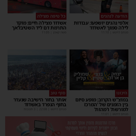
הודעה לנהגים
כל טיפה מצילה
אלפי נהגים יושפעו: עבודות
אשדוד מצילה חיים: מוקד
לילה סמוך לאשדוד
התרמת דם ליד השטיבלאך
מנחם דויטש
|
11:10
משה קאהן
|
11:05
היכונו
סוף טוב
במוצ”ש הקרוב: מופע סיום
אותר בחור הישיבה שנעדר
בין הזמנים של 'המרכז
בחוף הנפרד באשדוד
למורשת' ו'מהות'
מנחם דויטש
|
22:08
| 3 תגובות
מנחם דויטש
|
11:01