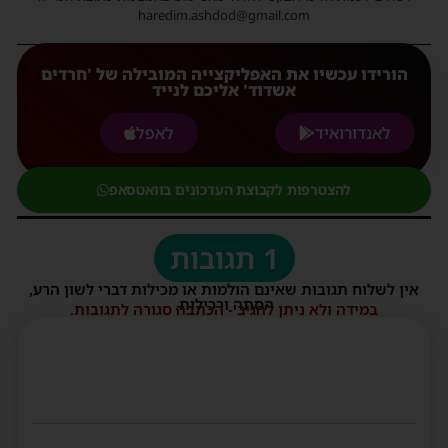
haredim.ashdod@gmail.com
הורידו עכשיו את האפליקצייה המובילה של 'חרדים
אשדוד' אליכם לנייד
לאנדורואיד
לאפל
להצטרפות לקבוצת העדכונים בוואטסאפ
1 תגובות
אין לשלוח תגובות שאינם הולמות או מכילות דברי לשון הרע,
הסתה ורכילות.
במידה ולא ניתן להגיב - הכתבה סגורה לתגובות.