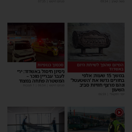
משה קאהן
|
09:34
מנחם דויטש
|
07:35
המיזם שהפך לשיחת היום
סכסוך כנופיות
באשדוד
ניסיון חיסול באשדוד: ירי
במשך 15 שעות: אלפי
לעבר עבריין מוכר –
בחורים גדשו את 'השטעטל'
המשטרה פתחה במצוד
ונהנו מרצף חוויות סביב
מנחם דויטש
|
06:54
| 1 תגובות
השעון
יוסי יחזקאלי
|
06:59
1