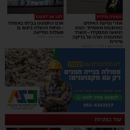
השעיה מיידית
ליבו שב לפעום
אחרי נסיעת האימים
אדם התמוטט בביתו באשדוד
באוטובוס מאשדוד: הנהג
– כוחות ההצלה ביצעו בו
הושעה מתפקידו – משרד
פעולות החייאה
התחבורה הורה על בדיקה
מנחם דויטש
|
17:35
מיידית
מנחם דויטש
|
17:44
| 3 תגובות
עוד כותרות