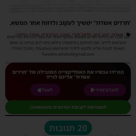
'חרדים אשדוד' ימשיך לעקוב ולדווח אחר הנושא.
אשדוד
,
יואב קיש
,
יחיאל לסרי
,
משבר הצהרונים
,
משרד החינוך
אנו מכבדים זכויות יוצרים ועושים מאמץ לאתר את בעלי הזכויות בצילומים
המגיעים לידינו. אם זיהיתים בפרסומינו צילום שיש לכם זכויות בו, אתם
רשאים לפנות אלינו ולבקש לחדול מהשימוש באמצעות כתובת המייל:
haredim.ashdod@gmail.com
הורידו עכשיו את האפליקצייה המובילה של 'חרדים
אשדוד' אליכם לנייד
לאנדורואיד
לאפל
להצטרפות לקבוצת העדכונים בוואטסאפ
20 תגובות