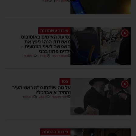
משה קאהן
11:53
איבוד עשתונות
1
נסיעת האימים באוטובוס
מאשדוד: הנהג ניפץ את
השמשה לעיני הנוסעים –
ילדים פרצו בבכי
מנחם דויטש
11:34
1 תגובות
צפו
1
על מה שוחחו מ"מ ראש העיר
והחיד"א אברג׳ל?
יוסי יחזקאלי
23:37
1 תגובות
פירות ההסתה