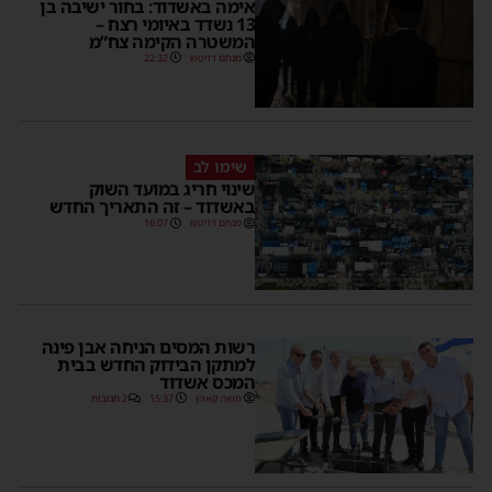
אימה באשדוד: בחור ישיבה בן
13 נשדד באיומי רצח –
המשטרה הקימה צח”מ
מנחם דויטש
22:32
שימו לב
שינוי חריג במועד השוק
באשדוד – זה התאריך החדש
מנחם דויטש
16:07
רשות המסים הניחה אבן פינה
למתקן הבידוק החדש בבית
המכס אשדוד
משה קאהן
15:37
2 תגובות