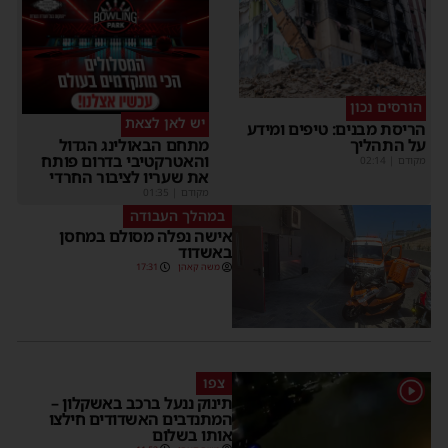
הורסים נכון
יש לאן לצאת
הריסת מבנים: טיפים ומידע
על התהליך
מתחם הבאולינג הגדול
והאטרקטיבי בדרום פותח
מקודם
|
02:14
את שעריו לציבור החרדי
מקודם
|
01:35
במהלך העבודה
אישה נפלה מסולם במחסן
באשדוד
משה קאהן
17:31
צפו
1
תינוק ננעל ברכב באשקלון –
המתנדבים האשדודים חילצו
אותו בשלום