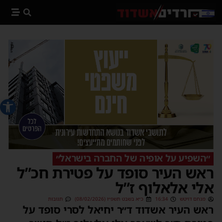
פתח סרג
״השפיע על אופיה של החברה בישראל״
ראש העיר סופד על פטירת חכ”ל
אלי אלאלוף ז”ל
מנחם דויטש
16:34
כ״א בשבט תשפ״ו (08/02/2026)
תגובות
ראש העיר אשדוד ד״ר יחיאל לסרי סופד על