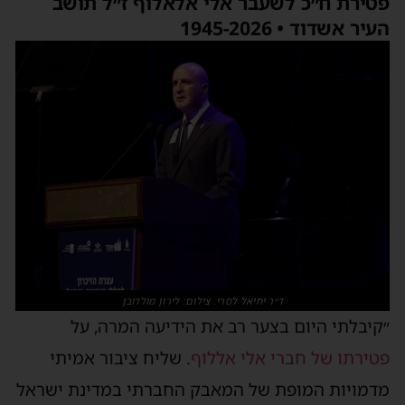
פטירת ח״כ לשעבר אלי אלאלוף ז״ל תושב
העיר אשדוד • 1945-2026
ד״ר יחיאל לסרי. צילום: לירון מולדובן
״קיבלתי היום בצער רב את הידיעה המרה, על
פטירתו של חברי אלי אללוף
. שליח ציבור אמיתי
מדמויות המופת של המאבק החברתי במדינת ישראל