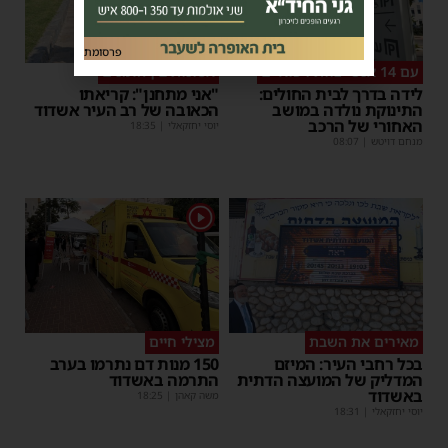
פרסומת
עם 14 אנשי צוות רפואיים
אסונות בין הזמנים
לידה בדרך לבית החולים:
"אני מתחנן": קריאתו
התינוקת נולדה במושב
הכאובה של רב העיר אשדוד
האחורי של הרכב
יוסי יחזקאלי
|
18:35
מנחם דויטש
|
08:07
1
מאירים את השבת
מצילי חיים
בכל רחבי העיר: המיזם
150 מנות דם נתרמו בערב
המדליק של המועצה הדתית
התרמה באשדוד
באשדוד
משה קאהן
|
18:25
יוסי יחזקאלי
|
18:31