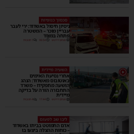
סכסוך כנופיות
ניסיון חיסול באשדוד: ירי לעבר
עבריין מוכר – המשטרה
פתחה במצוד
מנחם דויטש
06:54
1 תגובות
השעיה מיידית
1
אחרי נסיעת האימים
באוטובוס מאשדוד: הנהג
הושעה מתפקידו – משרד
התחבורה הורה על בדיקה
מיידית
מנחם דויטש
17:44
4 תגובות
ליבו שב לפעום
אדם התמוטט בביתו באשדוד
– כוחות ההצלה ביצעו בו