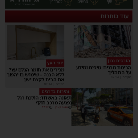
עוד כותרות
הורסים נכון
יופי העץ
הריסת מבנים: טיפים ומידע
מכירים את חומר הגלם עץ?
על התהליך
ללא הבנה – שימוש בו יהפוך
מקודם
|
02:14
את הבית לקצת ישן
מקודם
|
02:14
זהירות בדרכים
תאונה באשדוד: הולכת רגל
נפגעה מרכב חולף
משה קאהן
12:22