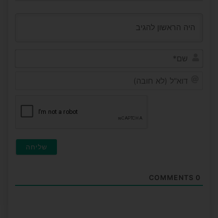
שם*
דוא"ל
(לא
חובה
COMMENTS
0