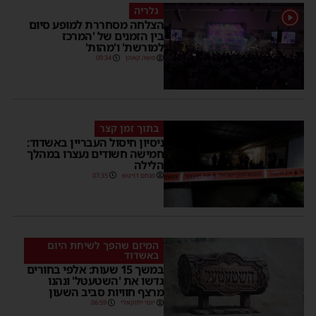
גלריה
1
הצלחה מסחררת למופע סיום
בין הזמנים של 'המרכז
למורשת' ו'מהות'
משה קאהן
09:34
בתוך זמן קצר
ניסיון חיסול העבריין באשדוד:
חמישה חשודים נעצרו במהלך
הלילה
מנחם דויטש
07:35
המיזם שהפך לשיחת היום
באשדוד
במשך 15 שעות: אלפי בחורים
גדשו את 'השטעטל' ונהנו
מרצף חוויות סביב השעון
יוסי יחזקאלי
06:59