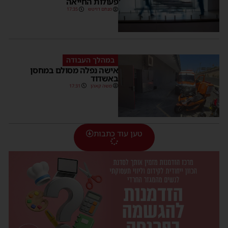
פעולות החייאה
מנחם דויטש
17:35
במהלך העבודה
אישה נפלה מסולם במחסן
באשדוד
משה קאהן
17:31
טען עוד כתבות