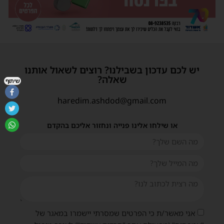
יש לכם עדכון בשבילנו? רוצים לשאול אותנו
שאלה?
שיתוף
haredim.ashdod@gmail.com
או שילחו אלינו פנייה ונחזור אליכם בהקדם
אני מאשר/ת כי הפרטים שמסרתי יישמרו במאגר של