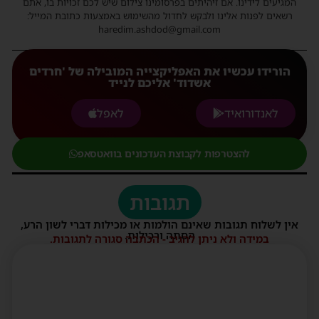
המגיעים לידינו. אם זיהיתים בפרסומינו צילום שיש לכם זכויות בו, אתם
רשאים לפנות אלינו ולבקש לחדול מהשימוש באמצעות כתובת המייל:
haredim.ashdod@gmail.com
הורידו עכשיו את האפליקצייה המובילה של 'חרדים
אשדוד' אליכם לנייד
לאנדורואיד
לאפל
להצטרפות לקבוצת העדכונים בוואטסאפ
תגובות
אין לשלוח תגובות שאינם הולמות או מכילות דברי לשון הרע,
הסתה ורכילות.
במידה ולא ניתן להגיב - הכתבה סגורה לתגובות.