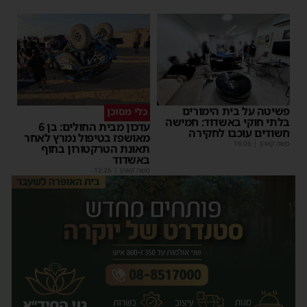
פשיטה על בית הימורים
כלי מסוכן
בלתי חוקי באשדוד: חמישה
עדכון מבית החולים: בן 6
חשודים עוכבו לחקירה
מאושפז בטיפול נמרץ לאחר
משה קאהן
|
16:06
תאונת הטרקטורון בחוף
באשדוד
משה קאהן
|
12:26