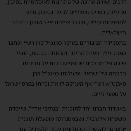
דרכים ושורה ארוכה של פתרונות לאוכלוסיות בסיכון,
פנימיות, כפרים טיפוליים לנוער בסיכון, סיוע
למשפחות עולים, ובכלל צמצום אי-השוויון בחברה
הישראלית.
בתפקידיו הציבוריים בעיקר כמנכ״ל קרן רש״י וכחבר
כנסת, ויו״ר וועדת החינוך והרווחה בכנסת, הוביל
שורה של מהלכים שהשפיעו רבות על מדיניות
הרווחה של ישראל. ופעילותו כמנכ"ל קרן
סאקט"א-רש"י אף העניקה לו את זכייתו בפרס ישראל
על מפעל חיים.
באשדוד חברנו יחד לתוכנית "בנתיבי אודי", שייסדה
משפחת אלגרבלי, ושבמסגרתה מופעלת תוכנית
״ניצנים״ להכשרה טכנולוגית עבור תלמידים עם