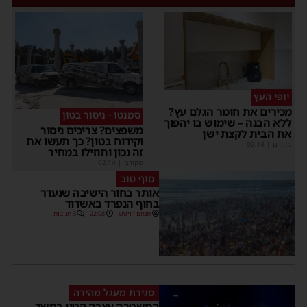
יופי העץ
כירים את חומר הגלם עץ?
סמנטו - ניסור בטון
לא הבנה – שימוש בו יהפוך
משפצים? צריכים ניסור
ת הבית לקצת ישן
וקידוח בטון? כך תעשו את
קודם
|
02:14
זה נכון ותוזילו במחיר
מקודם
|
02:14
סוף טוב
אותר בחור הישיבה שנעדר
בחוף הנפרד באשדוד
מנחם דויטש
22:08
3 תגובות
סגירת מעגל מהירה
המשטרה עצרה קטין בחשד