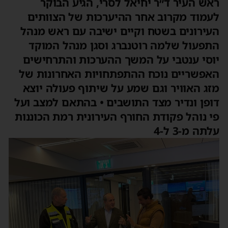
אש העיר ד״ר יחיאל לסרי, הגיע הבוקר
עמוד מקרוב אחר ההיערכות של הצוותים
עירונים בשטח וקיים ישיבה עם ראש מנהל
תפעול שלמה רוטנברג וסגן מנהל המוקד
וסי ענטבי על המשך ההערכות והתרחישים
אפשריים נוכח ההתפתחויות האחרונות של
זג האוויר וגם שמע על שיתוף פעולה יוצא
ופן ונדיר מצד התושבים • בהתאם למצב ועל
י נוהל פקודת החורף העירונית רמת הכוננות
לתה מ-3 ל-4