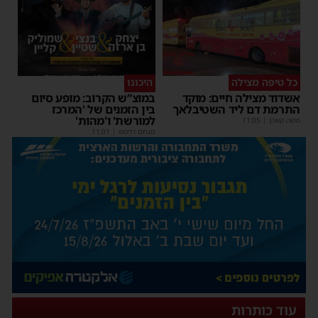
כל טיפה מצילה
היכונו
אשדוד מצילה חיים: מוקד
במוצ”ש הקרוב: מופע סיום
התרמת דם ליד השטיבלאך
בין הזמנים של 'המרכז
למורשת' ו'מהות'
משה קאהן
|
11:05
מנחם דויטש
|
11:01
עוד כותרות