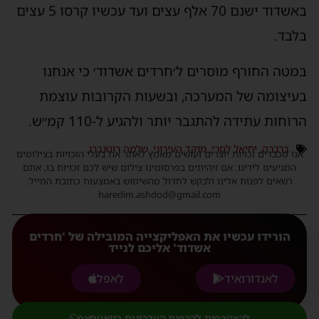
באשדוד ישנם 70 אלף עצים ועד עכשיו קרסו 5 עצים
לבד.
מטה החורף מוסרים ל׳חרדים אשדוד׳ כי אנחנו
עיצומה של המערכה, ובשעות הקרובות עוצמת
רוחות עתידה להתגבר יותר ולהגיע ל-110 קמ״ש.
ברברה
,
יחיאל לסרי
,
מוקד העירוני
,
שלמה רוטנברג
נו מכבדים זכויות יוצרים ועושים מאמץ לאתר את בעלי הזכויות בצילומים
המגיעים לידינו. אם זיהיתים בפרסומינו צילום שיש לכם זכויות בו, אתם
רשאים לפנות אלינו ולבקש לחדול מהשימוש באמצעות כתובת המייל:
haredim.ashdod@gmail.com
הורידו עכשיו את האפליקצייה המובילה של 'חרדים
אשדוד' אליכם לנייד
לאנדורואיד
לאפל
להצטרפות לקבוצת העדכונים בוואטסאפ