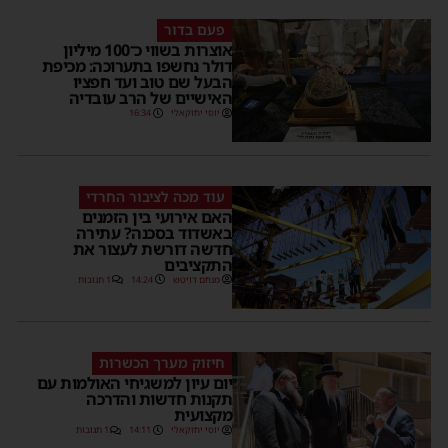
פעם בדור
אוצרות בשווי כ־100 מיליון
דולר נחשפו בתערוכה: מכיפת
הבעל שם טוב ועד חפציו
האישיים של הרב עובדיה
יוסי יחזקאלי
16:34
עוד מכה לציבור החרדי
האם אירועי בין הזמנים
באשדוד בסכנה? עתירה
חדשה דורשת לעצור את
התקציבים
מנחם דויטש
14:24
1 תגובות
חיזוק מערך הכשרות
יום עיון למשגיחי האולמות עם
תקנות חדשות והדרכה
מקצועית
יוסי יחזקאלי
14:11
1 תגובות