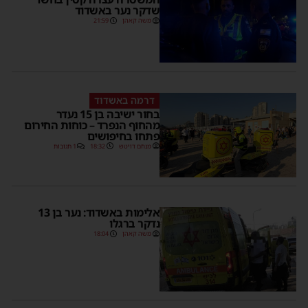
שדקר נער באשדוד
משה קאהן
21:59
דרמה באשדוד
בחור ישיבה בן 15 נעדר
מהחוף הנפרד – כוחות החירום
פתחו בחיפושים
מנחם דויטש
18:32
1 תגובות
אלימות באשדוד: נער בן 13
נדקר ברגלו
משה קאהן
18:04