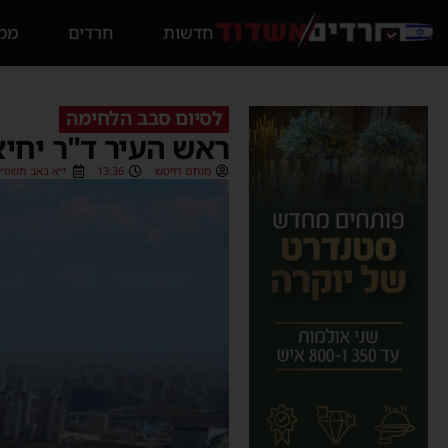
חדשות
חרדים
ממס
לסיום סבב הלחימה
ראש העיר ד"ר יחיא
מנחם דויטש
13:36
י״א באב תשפ״ב (/08/2022