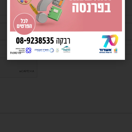
שם*
פרסומת