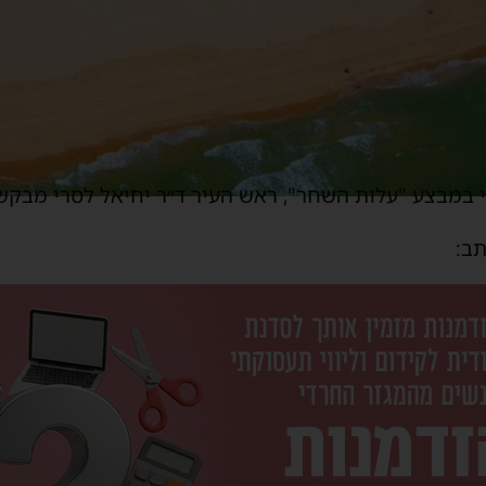
במבצע "עלות השחר", ראש העיר ד״ר יחיאל לסרי מבקש 
ב: