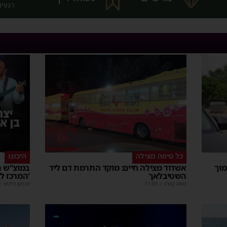
כל טיפה מצילה
היכונו
מוך
אשדוד מצילה חיים: מוקד התרמת דם ליד
במוצ”ש ה
השטיבלאך
'המרכז ל
משה קאהן
|
11:05
מנחם דויטש
|