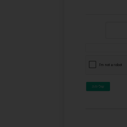
דוא"ל
(לא
חובה)