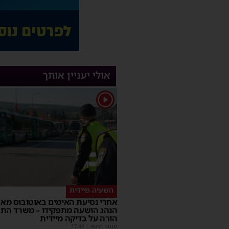
אולי יעניין אותך
1
השעיה מיידית
אחרי נסיעת האימים באוטובוס מאש
הנהג הושעה מתפקידו – משרד הת
הורה על בדיקה מיידית
מנחם דויטש
|
17:44