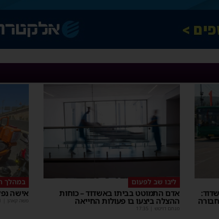
ליבו שב לפעום
במהלך ה
דוד:
אדם התמוטט בביתו באשדוד – כוחות
אישה נפל
חבורה
ההצלה ביצעו בו פעולות החייאה
משה קאהן
|
1
מנחם דויטש
|
17:35