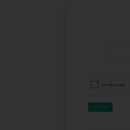
דוא"ל
(לא
חובה)