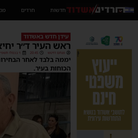
חדשות
חרדים
ממס
עידן חדש באשדוד
ראש העיר ד״ר יחי
מנחם דויטש
20:45
ו׳ בכסלו תשפ״ו (/11/2025
יממה בלבד לאחר הבחירות
הכוחות בעיר.