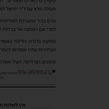
מקורבים לשניים מספרים: “לא
פעולה מלא עם ד”ר יחיאל לסרי,
גורם בכיר במערכת הפוליטית 
לסרי וגם המחנה של בן לולו י
מסקנה ברורה: הליכוד באשדוד
הבחירות שהיו אמורות להחריף
והזוכים הגדולים? העיר אשדוד
ד"ר יחיאל לסרי
,
הליכוד
אנו מכבדים זכויות יוצרים ועושים מאמץ
אלינ
אין לשלוח ת