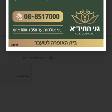
פרסומת
שם*