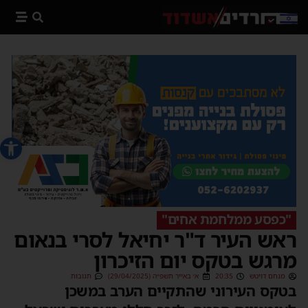
פתח סרג
"כפסע ממלחמת אחים"
ראש העיר ד"ר יחיאל לסרי בנאום
מרגש בטקס יום הזיכרון
מנחם דויטש
20:35
א׳ באייר תשפ״ה (29/04/2025)
תגובות
בטקס העירוני שהתקיים הערב במשכן