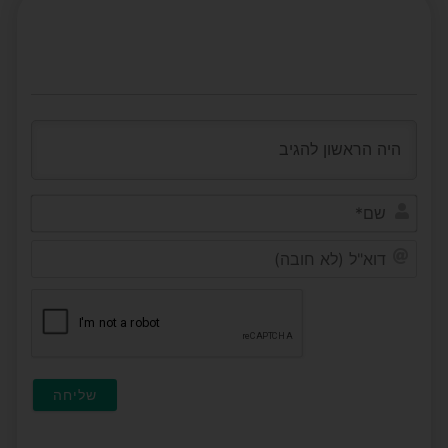
שם*
דוא"ל
(לא
חובה