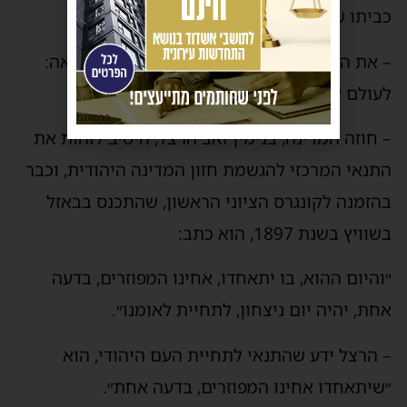
כביתו של העם היהודי.
– את המהות מאחורי ההבטחה, בעקבות השואה:
לעולם לא עוד!
פרסומת
– חוזה המדינה, בנימין זאב הרצל, היטיב לזהות את
התנאי המרכזי להגשמת חזון המדינה היהודית, וכבר
בהזמנה לקונגרס הציוני הראשון, שהתכנס בבאזל
בשוויץ בשנת 1897, הוא כתב:
״והיום ההוא, בו יתאחדו, אחינו המפוזרים, בדעה
אחת, יהיה יום ניצחון, לתחיית לאומנו״.
– הרצל ידע שהתנאי לתחיית העם היהודי, הוא
״שיתאחדו אחינו המפוזרים, בדעה אחת״.