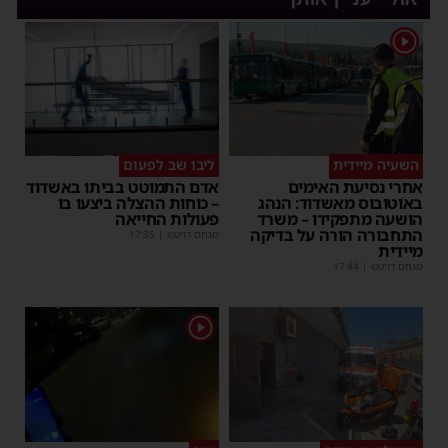
1
השעיה מיידית
ליבו שב לפעום
אחרי נסיעת האימים
אדם התמוטט בביתו באשדוד
באוטובוס מאשדוד: הנהג
– כוחות ההצלה ביצעו בו
הושעה מתפקידו – משרד
פעולות החייאה
התחבורה הורה על בדיקה
מנחם דויטש
|
17:35
מיידית
מנחם דויטש
|
17:44
1