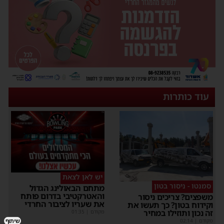
עוד כותרות
יש לאן לצאת
סמנטו - ניסור בטון
מתחם הבאולינג הגדול
והאטרקטיבי בדרום פותח
משפצים? צריכים ניסור
את שעריו לציבור החרדי
וקידוח בטון? כך תעשו את
זה נכון ותוזילו במחיר
מקודם
|
01:35
מקודם
|
02:14
שיתוף