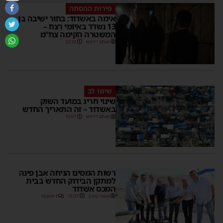
פירות ההסתה
אימה באשדוד: בחור ישיבה בן
13 נשדד באיומי רצח –
המשטרה הקימה צח”מ
מנחם דויטש
22:32
שימו לב
שינוי חריג במועד השוק
באשדוד – זה התאריך החדש
מנחם דויטש
16:07
רשות המסים הניחה אבן פינה
למתקן הבידוק החדש בבית
המכס אשדוד
משה קאהן
15:37
1 תגובות