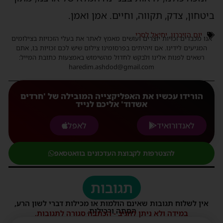
ביטחון, צדק, תקווה, וחיים. אמן ואמן.
יום הזיכרון
,
יחיאל לסרי
אנו מכבדים זכויות יוצרים ועושים מאמץ לאתר את בעלי הזכויות בצילומים
המגיעים לידינו. אם זיהיתים בפרסומינו צילום שיש לכם זכויות בו, אתם
רשאים לפנות אלינו ולבקש לחדול מהשימוש באמצעות כתובת המייל:
haredim.ashdod@gmail.com
הורידו עכשיו את האפליקצייה המובילה של 'חרדים
אשדוד' אליכם לנייד
לאנדורואיד
לאפל
להצטרפות לקבוצת העדכונים בוואטסאפ
תגובות
אין לשלוח תגובות שאינם הולמות או מכילות דברי לשון הרע,
הסתה ורכילות.
במידה ולא ניתן להגיב - הכתבה סגורה לתגובות.