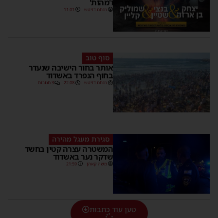
ו'מהות'
מנחם דויטש
11:01
סוף טוב
אותר בחור הישיבה שנעדר
בחוף הנפרד באשדוד
מנחם דויטש
22:08
3 תגובות
סגירת מעגל מהירה
המשטרה עצרה קטין בחשד
שדקר נער באשדוד
משה קאהן
21:59
טען עוד כתבות