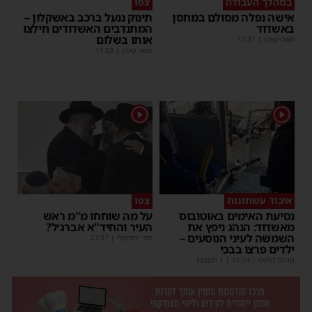
במהלך העבודה
צפו
אישה נפלה מסולם במחסן
תינוק ננעל ברכב באשקלון –
באשדוד
המתנדבים האשדודים חילצו
אותו בשלום
משה קאהן
|
17:31
משה קאהן
|
11:53
1
1
איבוד עשתונות
צפו
נסיעת האימים באוטובוס
על מה שוחחו מ"מ ראש
מאשדוד: הנהג ניפץ את
העיר והחיד"א אברג׳ל?
השמשה לעיני הנוסעים –
יוסי יחזקאלי
|
23:37
ילדים פרצו בבכי
מנחם דויטש
|
11:34
| 1 תגובות