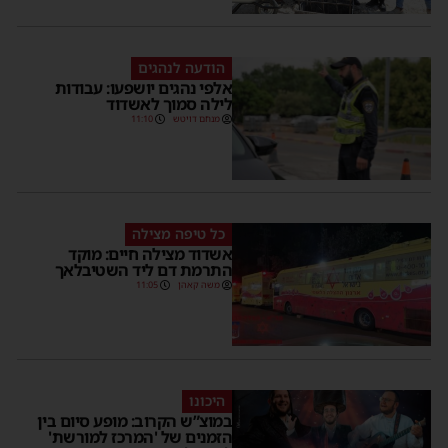
הודעה לנהגים
אלפי נהגים יושפעו: עבודות
לילה סמוך לאשדוד
מנחם דויטש
11:10
כל טיפה מצילה
אשדוד מצילה חיים: מוקד
התרמת דם ליד השטיבלאך
משה קאהן
11:05
היכונו
במוצ”ש הקרוב: מופע סיום בין
הזמנים של 'המרכז למורשת'