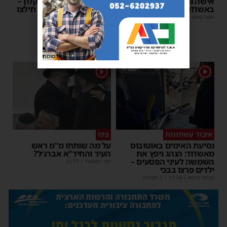
אישה נפלה מסולם במחסן
תינוק ננעל ברכב באשקלון –
באשדוד
המתנדבים האשדודים חילצו
אותו בשלום
משה קאהן
|
17:31
משה קאהן
|
11:53
פרסומת
1
1
איבוד עשתונות
צפו
נסיעת האימים באוטובוס
על מה שוחחו מ"מ ראש
מאשדוד: הנהג ניפץ את
העיר והחיד"א אברג׳ל?
השמשה לעיני הנוסעים –
יוסי יחזקאלי
|
23:37
ילדים פרצו בבכי
מנחם דויטש
|
11:34
| 1 תגובות