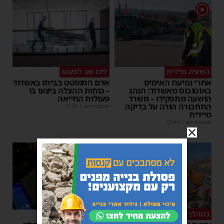
1
השעיה מיידית
ליבו שב לפעום
אחרי נסיעת האימים
אדם התמוטט בביתו באשדוד
באוטובוס מאשדוד: הנהג
– כוחות ההצלה ביצעו בו
הושעה מתפקידו – משרד
פעולות החייאה
התחבורה הורה על בדיקה
מנחם דויטש
|
17:35
מיידית
מנחם דויטש
|
17:44
1
במהלך העבודה
צפו