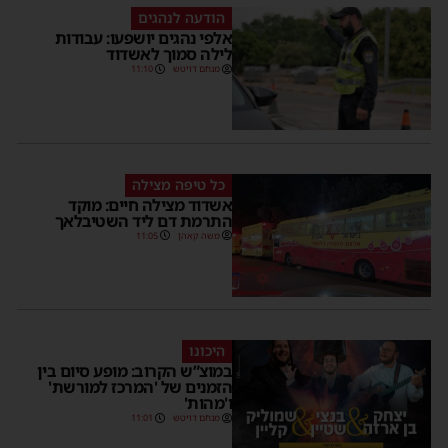
הודעה לנהגים
אלפי נהגים יושפעו: עבודות
לילה סמוך לאשדוד
מנחם דויטש
11:10
כל טיפה מצילה
אשדוד מצילה חיים: מוקד
התרמת דם ליד השטיבלאך
משה קאהן
11:05
היכונו
במוצ”ש הקרוב: מופע סיום בין
הזמנים של 'המרכז למורשת'
ו'מהות'
מנחם דויטש
11:01