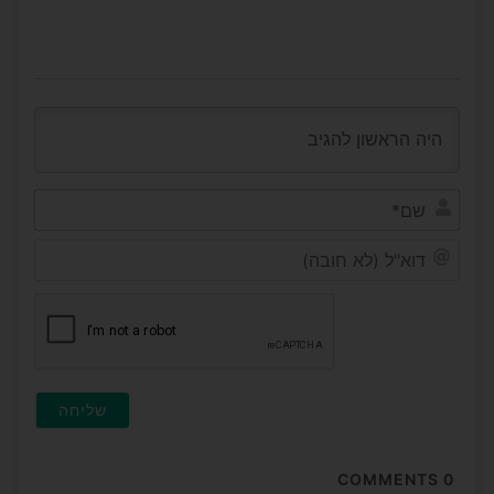
שם*
דוא"ל
(לא
חובה
COMMENTS
0