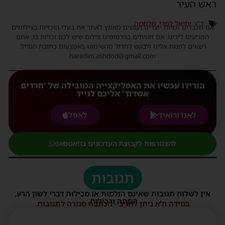
ראש העיר
ד"ר יחיאל לסרי
,
מלחמה
אנו מכבדים זכויות יוצרים ועושים מאמץ לאתר את בעלי הזכויות בצילומים
המגיעים לידינו. אם זיהיתים בפרסומינו צילום שיש לכם זכויות בו, אתם
רשאים לפנות אלינו ולבקש לחדול מהשימוש באמצעות כתובת המייל:
haredim.ashdod@gmail.com
הורידו עכשיו את האפליקצייה המובילה של 'חרדים
אשדוד' אליכם לנייד
לאנדורואיד
לאפל
להצטרפות לקבוצת העדכונים בוואטסאפ
תגובות
אין לשלוח תגובות שאינם הולמות או מכילות דברי לשון הרע,
הסתה ורכילות.
במידה ולא ניתן להגיב - הכתבה סגורה לתגובות.