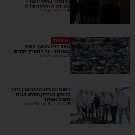
13 נשדד באיומי רצח –
המשטרה הקימה צח”מ
מנחם דויטש
22:32
שימו לב
שינוי חריג במועד השוק
באשדוד – זה התאריך החדש
מנחם דויטש
16:07
רשות המסים הניחה אבן פינה
למתקן הבידוק החדש בבית
המכס אשדוד
משה קאהן
15:37
1 תגובות