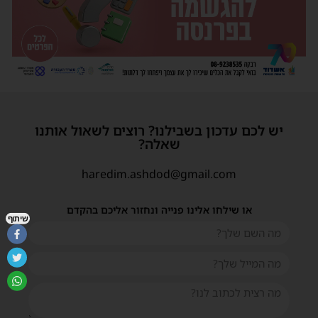
יש לכם עדכון בשבילנו? רוצים לשאול אותנו
שאלה?
haredim.ashdod@gmail.com
או שילחו אלינו פנייה ונחזור אליכם בהקדם
שיתוף