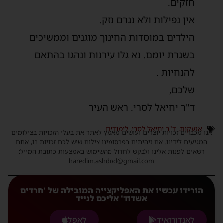
חזקים.
אין נפילות ולא נגרם נזק.
הילדים במוסדות החינוך מוגנים וממשיכים
בשגרת יומם. נא גלו עירנות ונהגו בהתאם
להנחיות .
שלכם,
ד"ר יחיאל לסרי. ראש העיר
אזעקות
,
ד"ר יחיאל לסרי
,
לימודים
אנו מכבדים זכויות יוצרים ועושים מאמץ לאתר את בעלי הזכויות בצילומים
המגיעים לידינו. אם זיהיתים בפרסומינו צילום שיש לכם זכויות בו, אתם
רשאים לפנות אלינו ולבקש לחדול מהשימוש באמצעות כתובת המייל:
haredim.ashdod@gmail.com
הורידו עכשיו את האפליקצייה המובילה של 'חרדים
אשדוד' אליכם לנייד
לאנדורואיד
לאפל