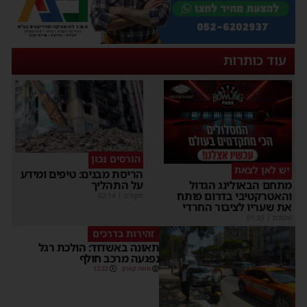
עוד כותרות
הורסים נכון
יש לאן לצאת
הריסת מבנים: טיפים ומידע
על התהליך
מתחם הבאולינג הגדול
והאטרקטיבי בדרום פותח
מקודם
|
02:14
את שעריו לציבור החרדי
מקודם
|
01:35
זהירות בדרכים
תאונה באשדוד: הולכת רגל
נפגעה מרכב חולף
משה קאהן
12:22