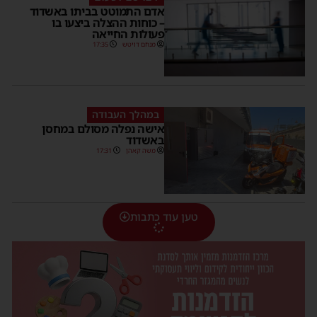
אדם התמוטט בביתו באשדוד
– כוחות ההצלה ביצעו בו
פעולות החייאה
מנחם דויטש
17:35
במהלך העבודה
אישה נפלה מסולם במחסן
באשדוד
משה קאהן
17:31
טען עוד כתבות