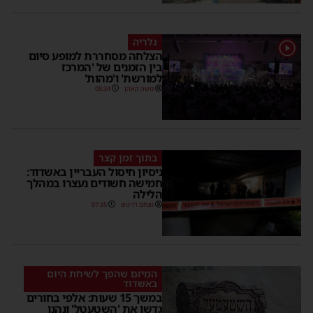
גלריה
1
הצלחה מסחררת למופע סיום
בין הזמנים של 'המרכז
למורשת' ו'מהות'
משה קאהן
09:34
בתוך זמן קצר
ניסיון חיסול העבריין באשדוד:
חמישה חשודים נעצרו במהלך
הלילה
מנחם דויטש
07:35
המיזם שהפך לשיחת היום
באשדוד
במשך 15 שעות: אלפי בחורים
גדשו את 'השטעטל' ונהנו