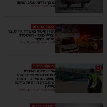
מרצף חוויות סביב השעון
יוסי יחזקאלי
06:59
סכסוך כנופיות
ניסיון חיסול באשדוד: ירי לעבר
עבריין מוכר – המשטרה
פתחה במצוד
מנחם דויטש
06:54
1 תגובות
השעיה מיידית
1
אחרי נסיעת האימים
באוטובוס מאשדוד: הנהג
הושעה מתפקידו – משרד
התחבורה הורה על בדיקה
מיידית
מנחם דויטש
17:44
4 תגובות
ליבו שב לפעום