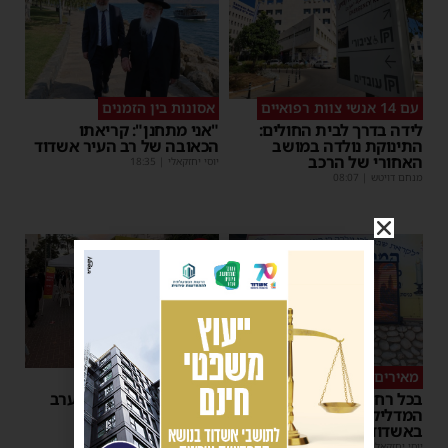
עם 14 אנשי צוות רפואיים
אסונות בין הזמנים
לידה בדרך לבית החולים:
"אני מתחנן": קריאתו
התינוקת נולדה במושב
הכאובה של רב העיר אשדוד
האחורי של הרכב
יוסי יחזקאלי
|
18:35
מנחם דויטש
|
08:07
1
מאירים את השבת
מצילי חיים
בכל רחבי העיר: המיזם
150 מנות דם נתרמו בערב
המדליק של המועצה הדתית
התרמה באשדוד
באשדוד
משה קאהן
|
18:25
יוסי יחזקאלי
|
18:31