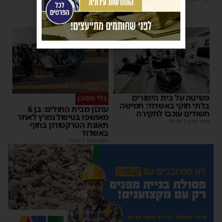
פרסומת
פשיטה על בית הימורים
כלי מסוכן
בלתי חוקי באשדוד: חמישה
עדכון מבית החולים: בן 6
חשודים עוכבו לחקירה
מאושפז בטיפול נמרץ לאחר
משה קאהן
|
16:06
תאונת הטרקטורון בחוף
באשדוד
משה קאהן
|
12:26