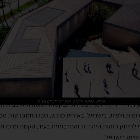
קרדיט תמונה: הדמיה: רכטר אדריכלים בע"מ
, ד"ר יחיאל לסרי, בשירת הבקשות המסורתית בבית הכ
סית ולפיוט בישראל. באירוע מרגש, שבו התמזגו קול, מס
 לחיזוק הזהות היהודית והתרבותית בעיר, הקמת מרכז ח
פיוט בישראל.