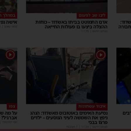
ליבו שב לפעום
במהלך ה
דוד:
אדם התמוטט בביתו באשדוד – כוחות
אישה נפל
חבורה
ההצלה ביצעו בו פעולות החייאה
משה קאהן
|
1
מנחם דויטש
|
17:35
1
1
איבוד עשתונות
צפו
בים
נסיעת האימים באוטובוס מאשדוד: הנהג
על מה שו
ניפץ את השמשה לעיני הנוסעים – ילדים
אברג׳ל?
פרצו בבכי
יוסי יחזקאלי
|
מנחם דויטש
|
11:34
| 1 תגובות