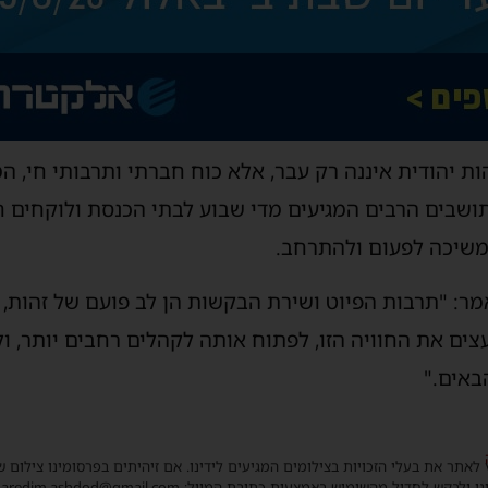
הות יהודית איננה רק עבר, אלא כוח חברתי ותרבותי חי, 
תושבים הרבים המגיעים מדי שבוע לבתי הכנסת ולוקחים 
משיכה לפעום ולהתרחב.
אמר: "תרבות הפיוט ושירת הבקשות הן לב פועם של זהות,
ים את החוויה הזו, לפתוח אותה לקהלים רחבים יותר, ו
באים."
 לאתר את בעלי הזכויות בצילומים המגיעים לידינו. אם זיהיתים בפרסומינו צילום 
ו ולבקש לחדול מהשימוש באמצעות כתובת המייל: haredim.ashdod@gmail.com