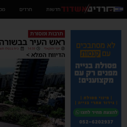
חדשות
חרדים
ממס
תרבות ומסורת
ראש העיר בבשורה 
יוסי יחזקאלי
14:59
כ״ח בכסלו תשפ״ו (/2025
הדיווח המלא >