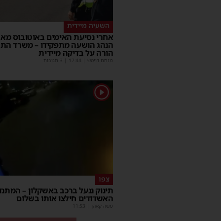
השעיה מיידית
אחרי נסיעת האימים באוטובוס מאש
הנהג הושעה מתפקידו – משרד הת
הורה על בדיקה מיידית
מנחם דויטש
|
17:44
| 3 תגובות
1
צפו
תינוק ננעל ברכב באשקלון – המתנד
האשדודים חילצו אותו בשלום
משה קאהן
|
11:53