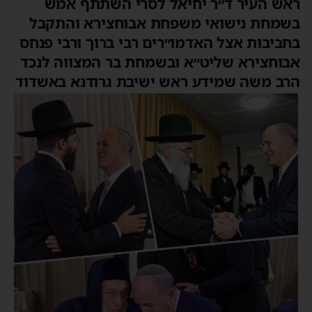
אש העיר ד״ר יחיאל לסרי השתתף אמש
שמחת נישואי משפחת אבוחצירא והתקבל
חביבות אצל האדמו״רים רבי ברוך ורבי פנחס
בוחצירא שליט״א ובשמחת בר המצווה לנכד
רב משה שמידע ראש ישיבת גרודנא באשדוד