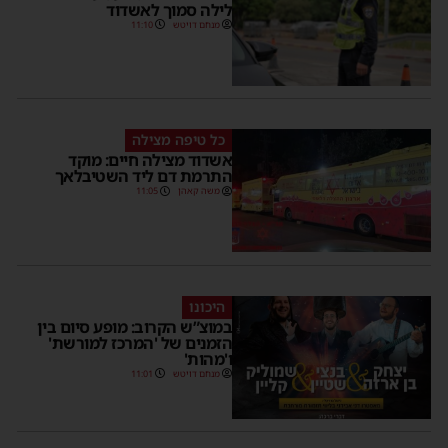
לילה סמוך לאשדוד
מנחם דויטש
11:10
כל טיפה מצילה
אשדוד מצילה חיים: מוקד
התרמת דם ליד השטיבלאך
משה קאהן
11:05
היכונו
במוצ”ש הקרוב: מופע סיום בין
הזמנים של 'המרכז למורשת'
ו'מהות'
מנחם דויטש
11:01