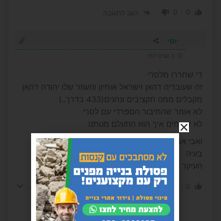
0
0
הגב לתגובה
יוסי
3 שנים לפני
די שחררו מלסרי
זה שעובדיה דהאן וישראל אוחיון והעוזר שלו יהודה דהאן
מקבלים ממנו תקציבים ונהנים(433 בדרך..)
לא אומר שהתיבור הספרדי עם לסרי
לא שוכחים איך הוא התעלם מטתנו
ואבי אמסלם אם תחשוב לרגע שנלך עם לסרי יש לך
בעיה
העיקר לא לסרי
0
0
הגב לתגובה
הצג תשובות
(2)