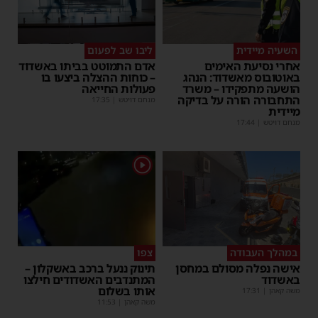
השעיה מיידית
ליבו שב לפעום
אחרי נסיעת האימים
אדם התמוטט בביתו באשדוד
באוטובוס מאשדוד: הנהג
– כוחות ההצלה ביצעו בו
הושעה מתפקידו – משרד
פעולות החייאה
התחבורה הורה על בדיקה
מנחם דויטש
|
17:35
מיידית
מנחם דויטש
|
17:44
1
במהלך העבודה
צפו
אישה נפלה מסולם במחסן
תינוק ננעל ברכב באשקלון –
באשדוד
המתנדבים האשדודים חילצו
אותו בשלום
משה קאהן
|
17:31
משה קאהן
|
11:53