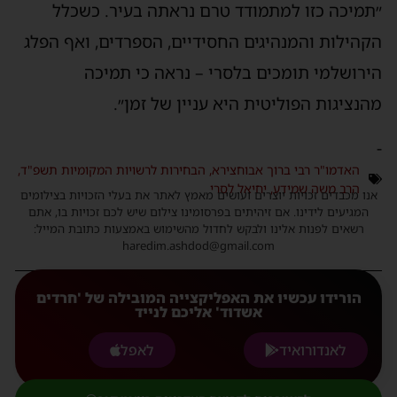
תמיכה כזו למתמודד טרם נראתה בעיר. כשכלל
קהילות והמנהיגים החסידיים, הספרדים, ואף הפלג
ירושלמי תומכים בלסרי – נראה כי תמיכה
הנציגות הפוליטית היא עניין של זמן״.
האדמו"ר רבי ברוך אבוחצירא
,
הבחירות לרשויות המקומיות תשפ"ד
,
הרב משה שמידע
,
יחיאל לסרי
נו מכבדים זכויות יוצרים ועושים מאמץ לאתר את בעלי הזכויות בצילומים
המגיעים לידינו. אם זיהיתים בפרסומינו צילום שיש לכם זכויות בו, אתם
רשאים לפנות אלינו ולבקש לחדול מהשימוש באמצעות כתובת המייל:
haredim.ashdod@gmail.com
הורידו עכשיו את האפליקצייה המובילה של 'חרדים
אשדוד' אליכם לנייד
לאנדורואיד
לאפל