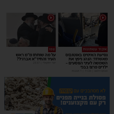
1
1
איבוד עשתונות
צפו
נסיעת האימים באוטובוס
על מה שוחחו מ"מ ראש
מאשדוד: הנהג ניפץ את
העיר והחיד"א אברג׳ל?
השמשה לעיני הנוסעים –
יוסי יחזקאלי
|
23:37
ילדים פרצו בבכי
מנחם דויטש
|
11:34
| 1 תגובות