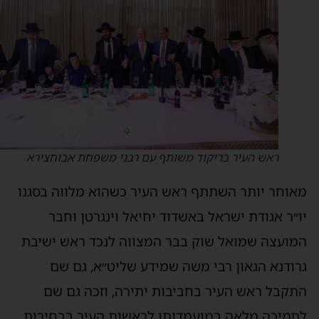
ראש העיר בריקוד משותף עם רבני משפחת אבוחצירא
אוחר יותר השתתף ראש העיר כשהוא מלווה בסגנו
ו״ר אגודת ישראל באשדוד יחיאל וינגרטן וחבר
מועצה שמואל שוק בבר המצווה לנכד ראש ישיבת
רודנא הגאון רבי משה שמידע שליט״א, גם שם
תקבל ראש העיר בחביבות יתירה, וזכה גם שם
תמיכה מלאה במועמדותו לראשות העיר בבחירות