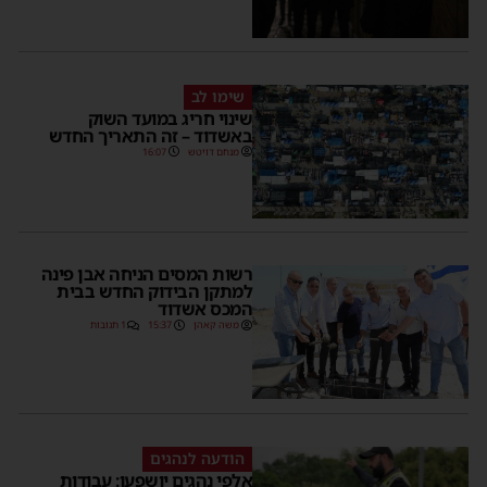
שימו לב
שינוי חריג במועד השוק
באשדוד – זה התאריך החדש
מנחם דויטש
16:07
רשות המסים הניחה אבן פינה
למתקן הבידוק החדש בבית
המכס אשדוד
משה קאהן
15:37
1 תגובות
הודעה לנהגים
אלפי נהגים יושפעו: עבודות