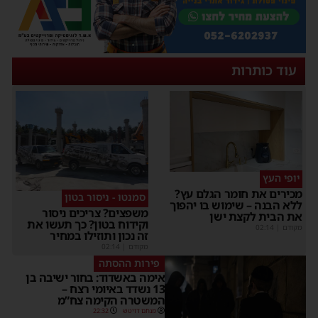
עוד כותרות
יופי העץ
כירים את חומר הגלם עץ?
סמנטו - ניסור בטון
לא הבנה – שימוש בו יהפוך
משפצים? צריכים ניסור
ת הבית לקצת ישן
וקידוח בטון? כך תעשו את
קודם
|
02:14
זה נכון ותוזילו במחיר
מקודם
|
02:14
פירות ההסתה
אימה באשדוד: בחור ישיבה בן
13 נשדד באיומי רצח –
המשטרה הקימה צח”מ
מנחם דויטש
22:32