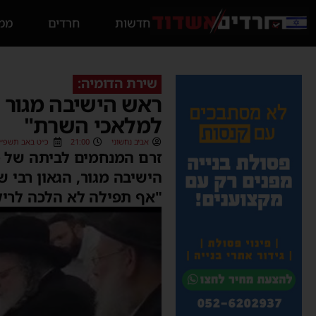
חדשות
חרדים
ממס
שירת הדומיה:
ראש הישיבה מגור 
למלאכי השרת"
אביב נחשוני
21:00
כ״ט באב תשפ״ג (/08/2023
זרם המנחמים לביתה של מ
הישיבה מגור, הגאון רבי
"אף תפילה לא הלכה לריק