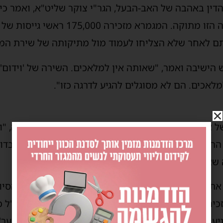
ין באהבה של האב-הבעל, הגר"י צוקר שליט"א, ואמר כי
מלאכים ששרים שירה, והשירה הזו מתוקה. 
ם לאחר שלא הצליחו לעמוד מול מתיקותה של שירת המל
הישיבה ואמר, "שאותה אין למלאכים. השירה של 'וידום'. 
מלאכים. הם לא מסוגלים להגיע לדרגה כזו".
ל אבי המשפחה, שעשה ועושה כה הרבה למען הקב"ה, "ו
הרבה מידות?" ועדין, על אף הכל, הוא מקבל את הדין בדו
 שאין למעלה. את השירה הזו יש רק כאן".
ת בנה הילד של המנוחה, והוא הודה לגר"י צוקר על הסיו
כיר הרב צוקר את שאמר ראש הישיבה הגרא"מ שך זצ"ל כי
יע ל'אחריתך ישגא מאד' יש צורך שתהיה 'ראשיתך מצער'"