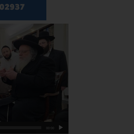
נגן
וידאו
00:00