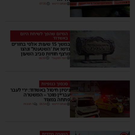
מנחם דויטש
07:35
המיזם שהפך לשיחת היום
באשדוד
במשך 15 שעות: אלפי בחורים
גדשו את 'השטעטל' ונהנו
מרצף חוויות סביב השעון
יוסי יחזקאלי
06:59
סכסוך כנופיות
ניסיון חיסול באשדוד: ירי לעבר
עבריין מוכר – המשטרה
פתחה במצוד
מנחם דויטש
06:54
1 תגובות
השעיה מיידית
1