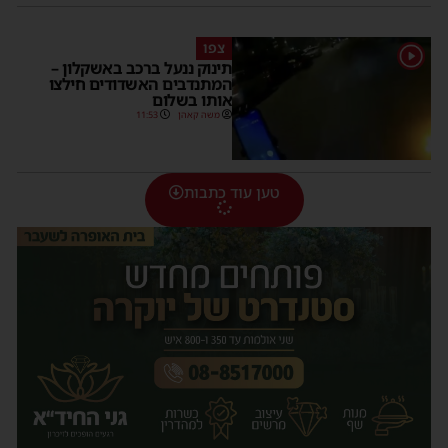
צפו
1
תינוק ננעל ברכב באשקלון –
המתנדבים האשדודים חילצו
אותו בשלום
משה קאהן
11:53
טען עוד כתבות