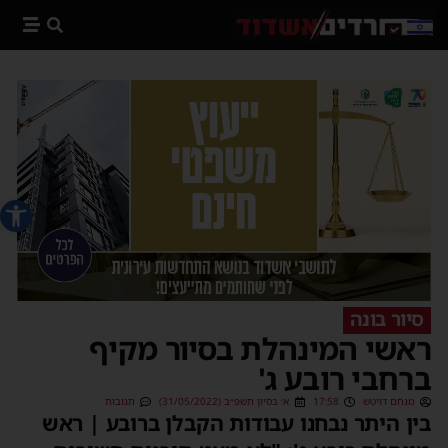
פתח סרג
סיור בונה
ראשי המינהלת בסיור מקיף
ברחבי רובע ג'
מנחם דויטש
17:58
א׳ בסיון תשפ״ב (31/05/2022)
תגובות
בין היתר נבחנו עבודות הקבלן ברובע | ראש