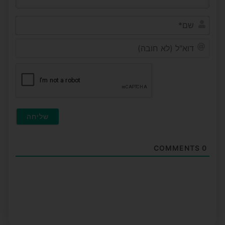
שם*
דוא"ל
(לא
חובה
COMMENTS
0