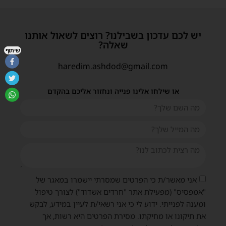
יש לכם עדכון בשבילנו? רוצים לשאול אותנו
שאלה?
שיתוף
haredim.ashdod@gmail.com
או שילחו אלינו פנייה ונחזור אליכם בהקדם
אני מאשר/ת כי הפרטים שמסרתי יישמרו במאגר של
"אמפסיס" (מפעילת אתר "חרדים אשדוד") לצורך טיפול
ומענה לפנייתי. ידוע לי כי אני רשאי/ת לעיין במידע, לבקש
את תיקונו או מחיקתו. מסירת הפרטים היא רשות, אך