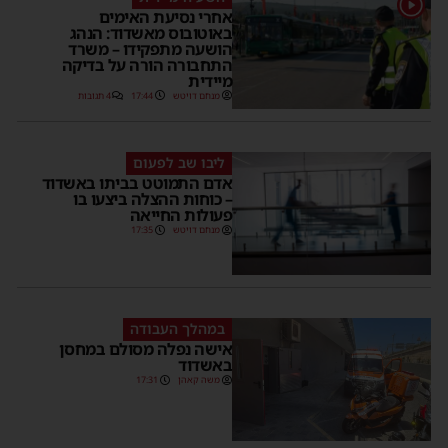
אחרי נסיעת האימים
באוטובוס מאשדוד: הנהג
הושעה מתפקידו – משרד
התחבורה הורה על בדיקה
מיידית
מנחם דויטש
17:44
4 תגובות
ליבו שב לפעום
אדם התמוטט בביתו באשדוד
– כוחות ההצלה ביצעו בו
פעולות החייאה
מנחם דויטש
17:35
במהלך העבודה
אישה נפלה מסולם במחסן
באשדוד
משה קאהן
17:31