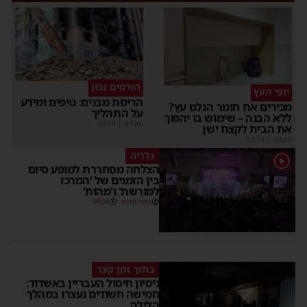
הורסים נכון
יופי העץ
הריסת מבנים: טיפים ומידע
מכירים את חומר הגלם עץ?
על התהליך
ללא הבנה – שימוש בו יהפוך
מקודם
|
02:14
את הבית לקצת ישן
מקודם
|
02:14
גלריה
1
הצלחה מסחררת למופע סיום
בין הזמנים של 'המרכז
למורשת' ו'מהות'
משה קאהן
09:34
בתוך זמן קצר
ניסיון חיסול העבריין באשדוד:
חמישה חשודים נעצרו במהלך
הלילה