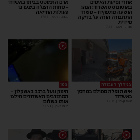
אחרי נסיעת האימים
אדם התמוטט בביתו באשדוד
באוטובוס מאשדוד: הנהג
– כוחות ההצלה ביצעו בו
הושעה מתפקידו – משרד
פעולות החייאה
התחבורה הורה על בדיקה
מנחם דויטש
|
17:35
מיידית
מנחם דויטש
|
17:44
1
במהלך העבודה
צפו
אישה נפלה מסולם במחסן
תינוק ננעל ברכב באשקלון –
באשדוד
המתנדבים האשדודים חילצו
אותו בשלום
משה קאהן
|
17:31
משה קאהן
|
11:53
1
1