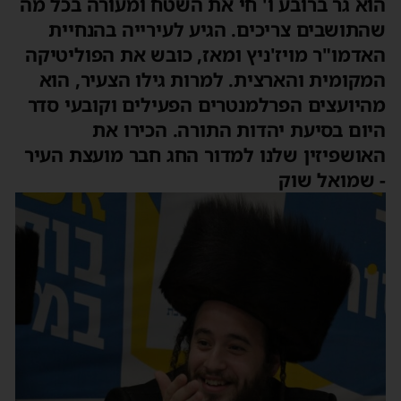
וא גר ברובע ו' חי את השטח ומעורה בכל מה
התושבים צריכים. הגיע לעירייה בהנחיית
אדמו"ר מויז'ניץ ומאז, כובש את הפוליטיקה
מקומית והארצית. למרות גילו הצעיר, הוא
היועצים הפרלמנטרים הפעילים וקובעי סדר
יום בסיעת יהדות התורה. הכירו את
אושפיזין שלנו למדור החג חבר מועצת העיר
 שמואל שוק