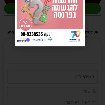
להצטרפות לקבוצת העדכונים בוואטסאפ
7 תגובות
אין לשלוח תגובות שאינם הולמות או מכילות דברי לשון הרע,
הסתה ורכילות.
במידה ולא ניתן להגיב - הכתבה סגורה לתגובות.
פרסומת
שם*
דוא"ל
(לא