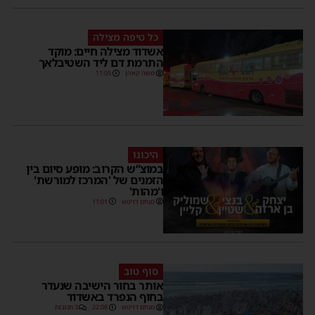
כל טיפה מצילה
אשדוד מצילה חיים: מוקד
התרמת דם ליד השטיבלאך
משה קאהן
11:05
היכונו
במוצ”ש הקרוב: מופע סיום בין
הזמנים של 'המרכז למורשת'
ו'מהות'
מנחם דויטש
11:01
סוף טוב
אותר בחור הישיבה שנעדר
בחוף הנפרד באשדוד
מנחם דויטש
22:08
3 תגובות