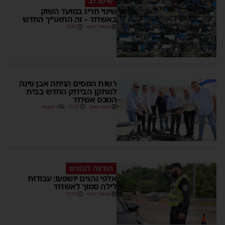
שימו לב
שינוי חריג במועד השוק
באשדוד – זה התאריך החדש
מנחם דויטש
16:07
רשות המסים הניחה אבן פינה
למתקן הבידוק החדש בבית
המכס אשדוד
משה קאהן
15:37
1 תגובות
הודעה לנהגים
אלפי נהגים יושפעו: עבודות
לילה סמוך לאשדוד
מנחם דויטש
11:10