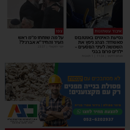
איבוד עשתונות
צפו
נסיעת האימים באוטובוס
על מה שוחחו מ"מ ראש
מאשדוד: הנהג ניפץ את
העיר והחיד"א אברג׳ל?
השמשה לעיני הנוסעים –
יוסי יחזקאלי
|
23:37
ילדים פרצו בבכי
מנחם דויטש
|
11:34
| 1 תגובות