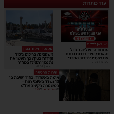
עוד כותרות
יש לאן לצאת
סמנטו - ניסור בטון
תחם הבאולינג הגדול
האטרקטיבי בדרום פותח
משפצים? צריכים ניסור
ת שעריו לציבור החרדי
וקידוח בטון? כך תעשו את
זה נכון ותוזילו במחיר
קודם
|
01:35
מקודם
|
02:14
פירות ההסתה
אימה באשדוד: בחור ישיבה בן
13 נשדד באיומי רצח –
המשטרה הקימה צח”מ
מנחם דויטש
22:32