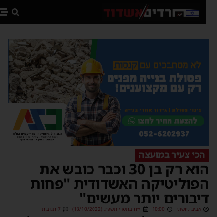
פת
הכי צעיר במועצה
הוא רק בן 30 וכבר כובש את
פוליטיקה האשדודית "פחות
יבורים יותר מעשים"
אביב נחשוני
10:00
י״ח בתשרי תשפ״ג (13/10/2022)
7 תגובות