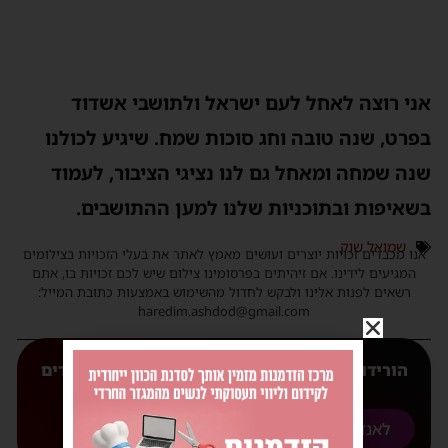
ני רוצה לאחל לעם ישראל ולתושבי אשדוד
פרט, שנה טובה וחג סוכות שמח. שיגיע לכולנו
נה שמחה ומאחל גם לנו נציגי הציבור, לעמוד
שאיפות ובתוכניות שלנו למען ההתושבים.
שמואל שוק
נו מכבדים זכויות יוצרים ועושים מאמץ לאתר את בעלי הזכויות בצילומים
המגיעים לידינו. אם זיהיתים בפרסומינו צילום שיש לכם זכויות בו, אתם
רשאים לפנות אלינו ולבקש לחדול מהשימוש באמצעות כתובת המייל:
haredim.ashdod@gmail.com
הורידו עכשיו את האפליקצייה המובילה של 'חרדים
אשדוד' אליכם לנייד
לאנדורואיד
לאפל