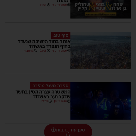
ו'מהות'
מנחם דויטש
11:01
סוף טוב
אותר בחור הישיבה שנעדר
בחוף הנפרד באשדוד
מנחם דויטש
22:08
3 תגובות
סגירת מעגל מהירה
המשטרה עצרה קטין בחשד
שדקר נער באשדוד
משה קאהן
21:59
טען עוד כתבות