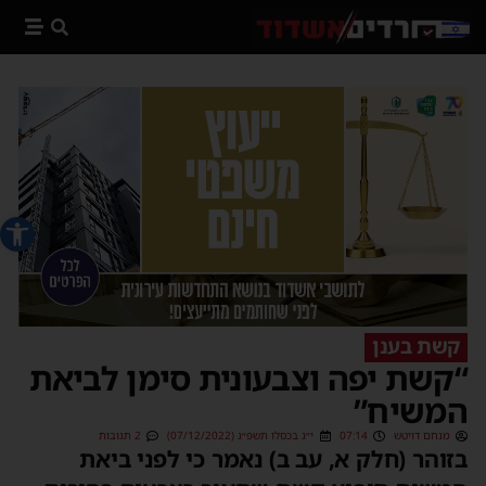
פתח סרג
קשת בענן
“קשת יפה וצבעונית סימן לביאת
המשיח”
מנחם דויטש
07:14
י״ג בכסלו תשפ״ג (07/12/2022)
2 תגובות
בזוהר (חלק א, עב ב) נאמר כי לפני ביאת