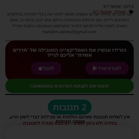
צילום: שמואל דוד
אשדוד
,
שמואל דוד
אנו מכבדים זכויות יוצרים ועושים מאמץ לאתר את בעלי הזכויות בצילומים
המגיעים לידינו. אם זיהיתים בפרסומינו צילום שיש לכם זכויות בו, אתם
רשאים לפנות אלינו ולבקש לחדול מהשימוש באמצעות כתובת המייל:
haredim.ashdod@gmail.com
הורידו עכשיו את האפליקצייה המובילה של 'חרדים
אשדוד' אליכם לנייד
לאנדורואיד
לאפל
להצטרפות לקבוצת העדכונים בוואטסאפ
2 תגובות
אין לשלוח תגובות שאינם הולמות או מכילות דברי לשון הרע,
הסתה ורכילות.
במידה ולא ניתן להגיב - הכתבה סגורה לתגובות.