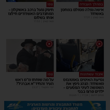
במהלך העבודה
צפו
אישה נפלה מסולם במחסן
תינוק ננעל ברכב באשקלון –
באשדוד
המתנדבים האשדודים חילצו
אותו בשלום
משה קאהן
|
17:31
משה קאהן
|
11:53
1
1
איבוד עשתונות
צפו
נסיעת האימים באוטובוס
על מה שוחחו מ"מ ראש
מאשדוד: הנהג ניפץ את
העיר והחיד"א אברג׳ל?
השמשה לעיני הנוסעים –
יוסי יחזקאלי
|
23:37
ילדים פרצו בבכי
מנחם דויטש
|
11:34
| 1 תגובות