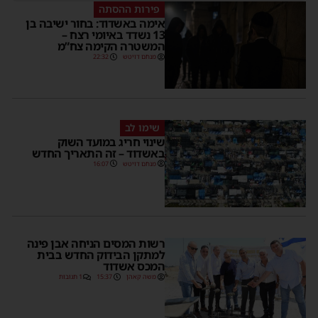
פירות ההסתה
אימה באשדוד: בחור ישיבה בן
13 נשדד באיומי רצח –
המשטרה הקימה צח”מ
מנחם דויטש
22:32
שימו לב
שינוי חריג במועד השוק
באשדוד – זה התאריך החדש
מנחם דויטש
16:07
רשות המסים הניחה אבן פינה
למתקן הבידוק החדש בבית
המכס אשדוד
משה קאהן
15:37
1 תגובות