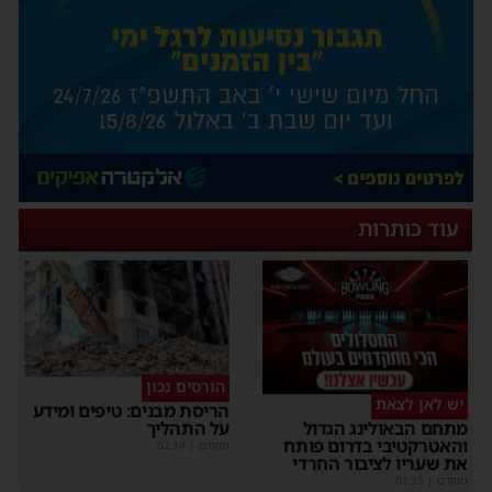
עוד כותרות
הורסים נכון
יש לאן לצאת
הריסת מבנים: טיפים ומידע
על התהליך
מתחם הבאולינג הגדול
והאטרקטיבי בדרום פותח
מקודם
|
02:14
את שעריו לציבור החרדי
מקודם
|
01:35