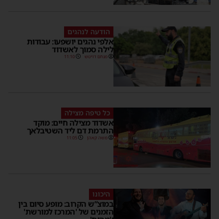
הודעה לנהגים
אלפי נהגים יושפעו: עבודות
לילה סמוך לאשדוד
מנחם דויטש
11:10
כל טיפה מצילה
אשדוד מצילה חיים: מוקד
התרמת דם ליד השטיבלאך
משה קאהן
11:05
היכונו
במוצ”ש הקרוב: מופע סיום בין
הזמנים של 'המרכז למורשת'