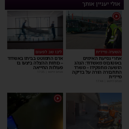
אולי יעניין אותך
1
השעיה מיידית
ליבו שב לפעום
אחרי נסיעת האימים
אדם התמוטט בביתו באשדוד
באוטובוס מאשדוד: הנהג
– כוחות ההצלה ביצעו בו
הושעה מתפקידו – משרד
פעולות החייאה
התחבורה הורה על בדיקה
מנחם דויטש
|
17:35
מיידית
מנחם דויטש
|
17:44
1