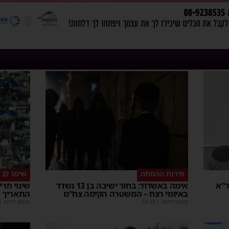
פירות ההסתה
שימו לב
ד"א
אימה באשדוד: בחור ישיבה בן 13 נשדד
שינוי חר
באיומי רצח – המשטרה הקימה צח”מ
התאריך 
מנחם דויטש
|
22:32
מנחם דויטש
|