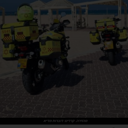
מהזירה. קרדיט: דוברות מד״א