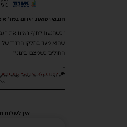
חובש רפואת חירום במד"א או
"כשהגענו לחוף ראינו את הגב
שהוא מעד בחלקו הרדוד של הח
החולים כשמצבו בינוני״.
-
איחוד הצלה
,
אסותא אשדוד
,
טביעה
אנו מכבדים זכויות יוצרים ועושים מאמץ
אלינ
אין לשלוח ת