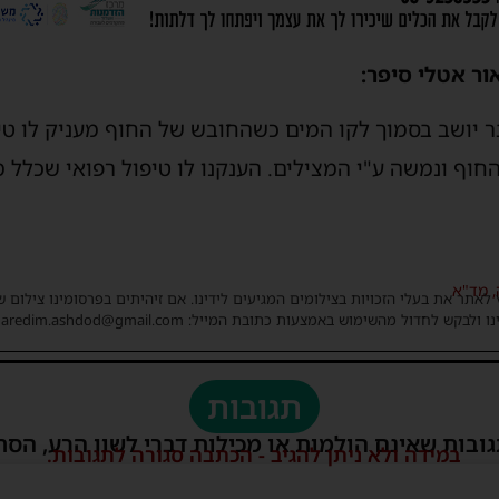
ר אטלי סיפר:
ר יושב בסמוך לקו המים כשהחובש של החוף מעניק לו טיפו
וף ונמשה ע"י המצילים. הענקנו לו טיפול רפואי שכלל מת
,
מד"א
 לאתר את בעלי הזכויות בצילומים המגיעים לידינו. אם זיהיתים בפרסומינו צילום 
ו ולבקש לחדול מהשימוש באמצעות כתובת המייל: haredim.ashdod@gmail.com
תגובות
גובות שאינם הולמות או מכילות דברי לשון הרע, הסת
במידה ולא ניתן להגיב - הכתבה סגורה לתגובות.