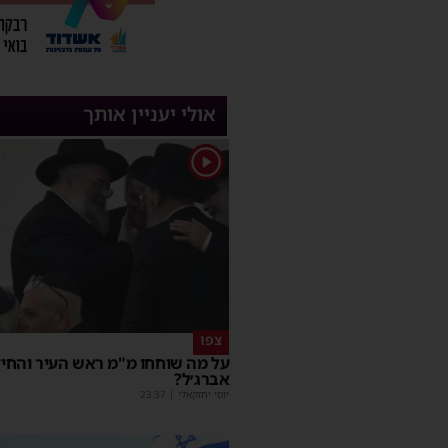
אולי יעניין אותך
1
צפו
על מה שוחחו מ"מ ראש העיר והחי
אברג׳ל?
יוסי יחזקאלי
|
23:37