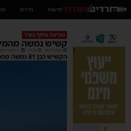
חדשות
חרדים
ממס
טביעה בחוף בעיר
קשיש נמשה מהמים
מנחם דויטש
12:33
ה׳ בתשרי תשפ״ג (9/2022
הקשיש כבן 81 נמשה מהמים לאחר שטבע • פונה לבית החולים אסותא כשמצבו בינוני