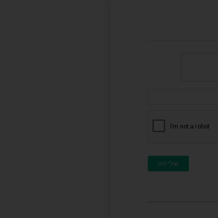
דוא"ל
(לא
חובה)