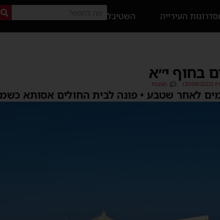
דרונות העירייה
השטיבל
 בחוף י״א
30/0)
תגובות