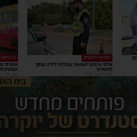
קן
הודעה לנהגים
כל טיפה 
אלפי נהגים יושפעו: עבודות לילה סמוך
אשדוד מצ
לאשדוד
השטיבלא
מנחם דויטש
|
11:10
משה קאהן
|
5