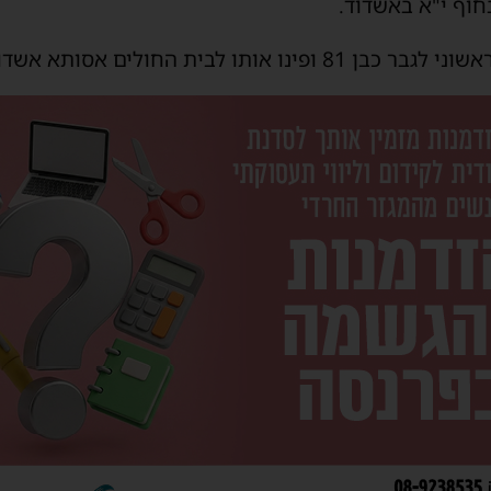
חוף י"א באשדוד.
ת החולים אסותא אשדוד במצב בינוני.