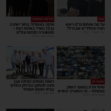
צפו
פירות ההסתה
על מה שוחחו מ"מ ראש
אימה באשדוד: בחור ישיבה
העיר והחיד"א אברג׳ל?
בן 13 נשדד באיומי רצח –
המשטרה הקימה צח”מ
יוסי יחזקאלי
|
23:37
מנחם דויטש
|
22:32
רשות המסים הניחה אבן
שימו לב
פינה למתקן הבידוק החדש
שינוי חריג במועד השוק
בבית המכס אשדוד
באשדוד – זה התאריך החדש
משה קאהן
|
15:37
מנחם דויטש
|
16:07