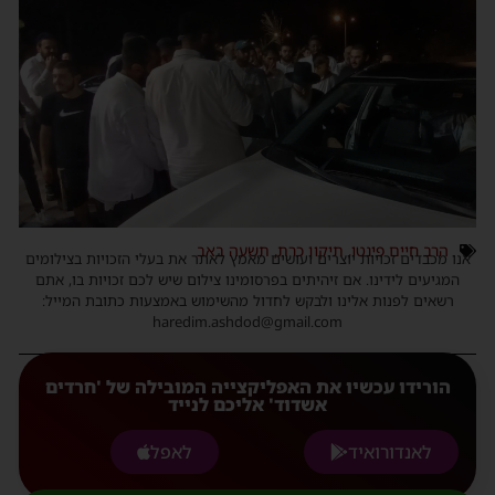
הרב חיים פינטו
,
תיקון כרת
,
תשעה באב
אנו מכבדים זכויות יוצרים ועושים מאמץ לאתר את בעלי הזכויות בצילומים
המגיעים לידינו. אם זיהיתים בפרסומינו צילום שיש לכם זכויות בו, אתם
רשאים לפנות אלינו ולבקש לחדול מהשימוש באמצעות כתובת המייל:
haredim.ashdod@gmail.com
הורידו עכשיו את האפליקצייה המובילה של 'חרדים
אשדוד' אליכם לנייד
לאנדורואיד
לאפל