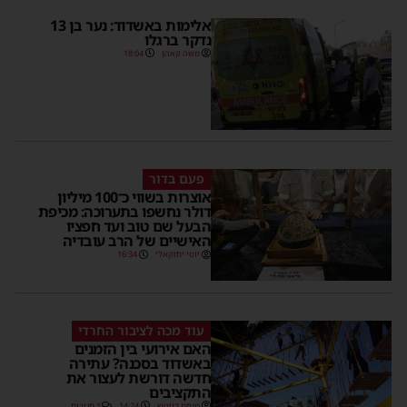
אלימות באשדוד: נער בן 13
נדקר ברגלו
משה קאהן
18:04
פעם בדור
אוצרות בשווי כ־100 מיליון
דולר נחשפו בתערוכה: מכיפת
הבעל שם טוב ועד חפציו
האישיים של הרב עובדיה
יוסי יחזקאלי
16:34
עוד מכה לציבור החרדי
האם אירועי בין הזמנים
באשדוד בסכנה? עתירה
חדשה דורשת לעצור את
התקציבים
מנחם דויטש
14:24
1 תגובות