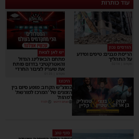
עוד כותרות
הורסים נכון
יש לאן לצאת
הריסת מבנים: טיפים ומידע
על התהליך
מתחם הבאולינג הגדול
והאטרקטיבי בדרום פותח
מקודם
|
02:14
את שעריו לציבור החרדי
מקודם
|
01:35
היכונו
במוצ”ש הקרוב: מופע סיום בין
הזמנים של 'המרכז למורשת'
ו'מהות'
מנחם דויטש
11:01
סוף טוב
אותר בחור הישיבה שנעדר