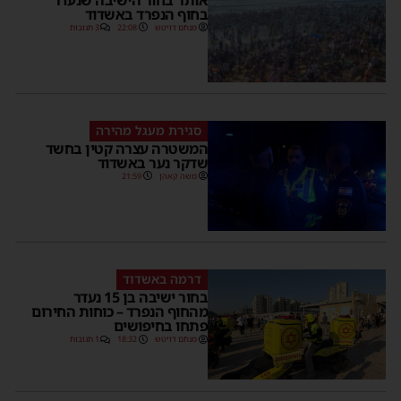
בחוף הנפרד באשדוד
מנחם דויטש
22:08
3 תגובות
סגירת מעגל מהירה
המשטרה עצרה קטין בחשד
שדקר נער באשדוד
משה קאהן
21:59
דרמה באשדוד
בחור ישיבה בן 15 נעדר
מהחוף הנפרד – כוחות החירום
פתחו בחיפושים
מנחם דויטש
18:32
1 תגובות