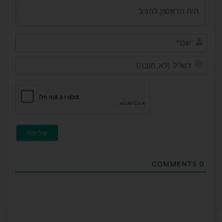
שם*
דוא"ל
(לא
חובה
COMMENTS
0