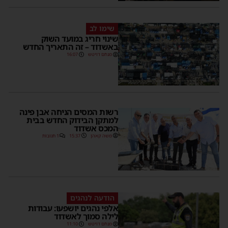
שימו לב
שינוי חריג במועד השוק
באשדוד – זה התאריך החדש
מנחם דויטש
16:07
רשות המסים הניחה אבן פינה
למתקן הבידוק החדש בבית
המכס אשדוד
משה קאהן
15:37
1 תגובות
הודעה לנהגים
אלפי נהגים יושפעו: עבודות
לילה סמוך לאשדוד
מנחם דויטש
11:10