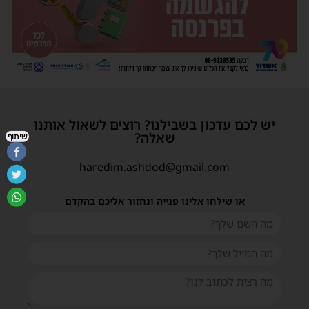
יש לכם עדכון בשבילנו? רוצים לשאול אותנו
שאלה?
שיתוף
haredim.ashdod@gmail.com
או שילחו אלינו פנייה ונחזור אליכם בהקדם