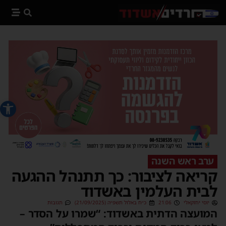
פתח סרג
ערב ראש השנה
קריאה לציבור: כך תתנהל ההגעה
לבית העלמין באשדוד
יוסי יחזקאלי
21:06
כ״ח באלול תשפ״ה (21/09/2025)
תגובות
המועצה הדתית באשדוד: “שמרו על הסדר –