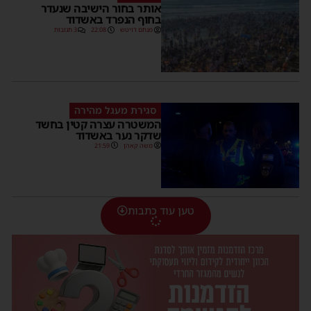
אותר בחור הישיבה שנעדר
בחוף הנפרד באשדוד
מנחם דויטש
22:08
3 תגובות
סגירת מעגל מהירה
המשטרה עצרה קטין בחשד
שדקר נער באשדוד
משה קאהן
21:59
טען עוד כתבות