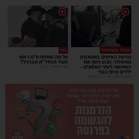
1
1
איבוד עשתונות
צפו
נסיעת האימים באוטובוס
על מה שוחחו מ"מ ראש
מאשדוד: הנהג ניפץ את
העיר והחיד"א אברג׳ל?
השמשה לעיני הנוסעים –
יוסי יחזקאלי
|
23:37
ילדים פרצו בבכי
מנחם דויטש
|
11:34
| 1 תגובות