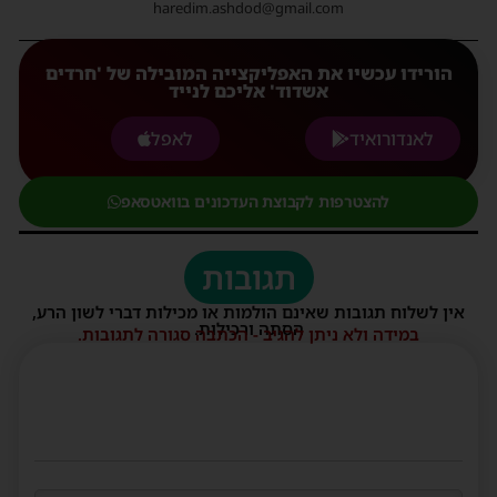
haredim.ashdod@gmail.com
הורידו עכשיו את האפליקצייה המובילה של 'חרדים
אשדוד' אליכם לנייד
לאנדורואיד
לאפל
להצטרפות לקבוצת העדכונים בוואטסאפ
תגובות
אין לשלוח תגובות שאינם הולמות או מכילות דברי לשון הרע,
הסתה ורכילות.
במידה ולא ניתן להגיב - הכתבה סגורה לתגובות.