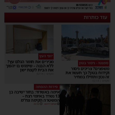
עוד כותרות
יופי העץ
מכירים את חומר הגלם עץ?
סמנטו - ניסור בטון
ללא הבנה – שימוש בו יהפוך
משפצים? צריכים ניסור
את הבית לקצת ישן
וקידוח בטון? כך תעשו את
מקודם
|
02:14
זה נכון ותוזילו במחיר
מקודם
|
02:14
פירות ההסתה
אימה באשדוד: בחור ישיבה בן
13 נשדד באיומי רצח –
המשטרה הקימה צח”מ
מנחם דויטש
22:32