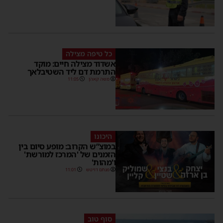
כל טיפה מצילה
אשדוד מצילה חיים: מוקד
התרמת דם ליד השטיבלאך
משה קאהן
11:05
היכונו
במוצ”ש הקרוב: מופע סיום בין
הזמנים של 'המרכז למורשת'
ו'מהות'
מנחם דויטש
11:01
סוף טוב