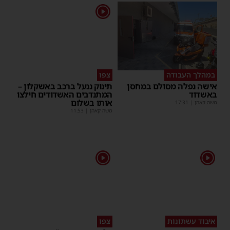
1
במהלך העבודה
צפו
אישה נפלה מסולם במחסן
תינוק ננעל ברכב באשקלון –
באשדוד
המתנדבים האשדודים חילצו
שית
אותו בשלום
משה קאהן
|
17:31
משה קאהן
|
11:53
1
1
איבוד עשתונות
צפו