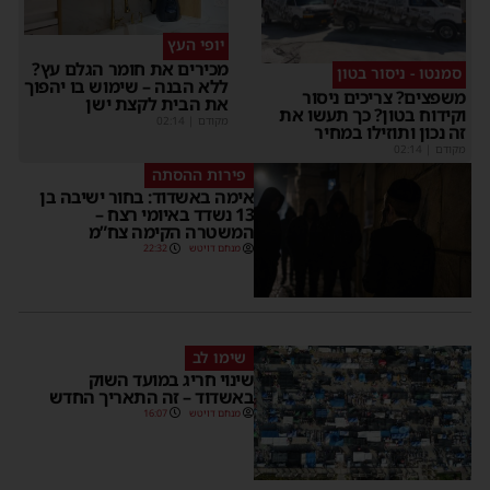
יופי העץ
מכירים את חומר הגלם עץ?
סמנטו - ניסור בטון
ללא הבנה – שימוש בו יהפוך
שפצים? צריכים ניסור
את הבית לקצת ישן
קידוח בטון? כך תעשו את
מקודם
|
02:14
ה נכון ותוזילו במחיר
קודם
|
02:14
פירות ההסתה
אימה באשדוד: בחור ישיבה בן
13 נשדד באיומי רצח –
המשטרה הקימה צח”מ
מנחם דויטש
22:32
שימו לב
שינוי חריג במועד השוק
באשדוד – זה התאריך החדש
מנחם דויטש
16:07