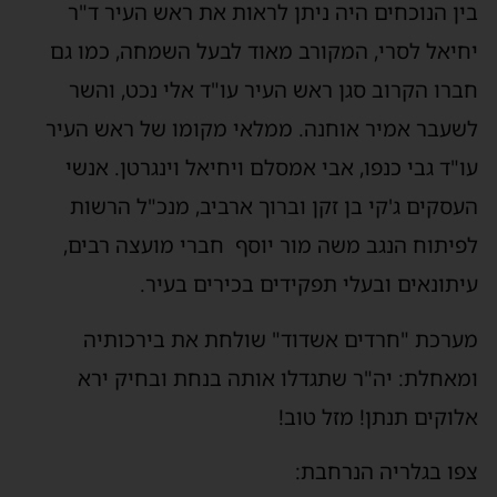
ין הנוכחים היה ניתן לראות את ראש העיר ד"ר
חיאל לסרי, המקורב מאוד לבעל השמחה, כמו גם
ברו הקרוב סגן ראש העיר עו"ד אלי נכט, והשר
שעבר אמיר אוחנה. ממלאי מקומו של ראש העיר
ו"ד גבי כנפו, אבי אמסלם ויחיאל וינגרטן. אנשי
עסקים ג'קי בן זקן וברוך ארביב, מנכ"ל הרשות
פיתוח הנגב משה מור יוסף חברי מועצה רבים,
יתונאים ובעלי תפקידים בכירים בעיר.
ערכת "חרדים אשדוד" שולחת את בירכותיה
מאחלת: יה"ר שתגדלו אותה בנחת ובחיק ירא
לוקים תנתן! מזל טוב!
פו בגלריה הנרחבת: