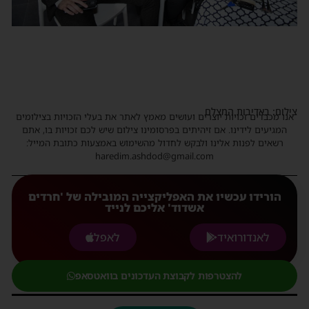
ילום: באדיבות המצלם
נו מכבדים זכויות יוצרים ועושים מאמץ לאתר את בעלי הזכויות בצילומים
המגיעים לידינו. אם זיהיתים בפרסומינו צילום שיש לכם זכויות בו, אתם
רשאים לפנות אלינו ולבקש לחדול מהשימוש באמצעות כתובת המייל:
haredim.ashdod@gmail.com
הורידו עכשיו את האפליקצייה המובילה של 'חרדים
אשדוד' אליכם לנייד
לאנדורואיד
לאפל
להצטרפות לקבוצת העדכונים בוואטסאפ