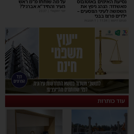
נסיעת האימים באוטובוס
על מה שוחחו מ"מ ראש
מאשדוד: הנהג ניפץ את
העיר והחיד"א אברג׳ל?
השמשה לעיני הנוסעים –
יוסי יחזקאלי
|
23:37
ילדים פרצו בבכי
מנחם דויטש
|
11:34
| 1 תגובות
עוד כותרות