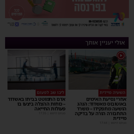
אולי יעניין אותך
1
השעיה מיידית
ליבו שב לפעום
אחרי נסיעת האימים
אדם התמוטט בביתו באשדוד
באוטובוס מאשדוד: הנהג
– כוחות ההצלה ביצעו בו
הושעה מתפקידו – משרד
פעולות החייאה
התחבורה הורה על בדיקה
מנחם דויטש
|
17:35
מיידית
מנחם דויטש
|
17:44