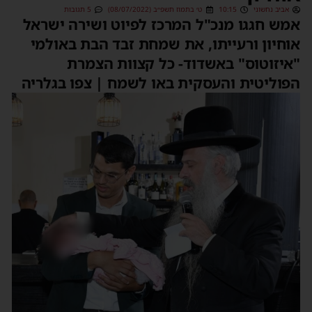
אביב נחשוני
10:15
ט׳ בתמוז תשפ״ב (08/07/2022)
5 תגובות
מש חגגו מנכ"ל המרכז לפיוט ושירה ישראל
וחיון ורעייתו, את שמחת זבד הבת באולמי
איזוטוס" באשדוד- כל קצוות הצמרת
פוליטית והעסקית באו לשמח | צפו בגלריה