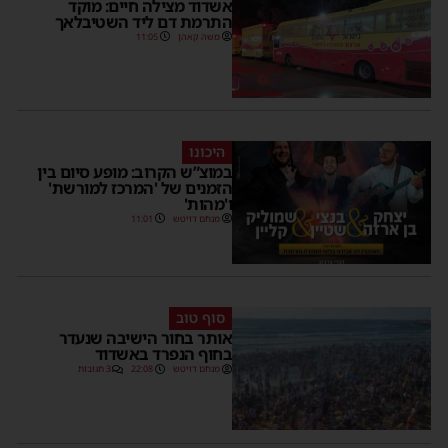
אשדוד מצילה חיים: מוקד
התרמת דם ליד השטיבלאך
משה קאהן
11:05
היכונו
במוצ”ש הקרוב: מופע סיום בין
הזמנים של 'המרכז למורשת'
ו'מהות'
מנחם דויטש
11:01
סוף טוב
אותר בחור הישיבה שנעדר
בחוף הנפרד באשדוד
מנחם דויטש
22:08
3 תגובות