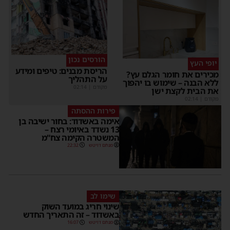
הורסים נכון
יופי העץ
הריסת מבנים: טיפים ומידע
מכירים את חומר הגלם עץ?
על התהליך
ללא הבנה – שימוש בו יהפוך
מקודם
|
02:14
את הבית לקצת ישן
מקודם
|
02:14
פירות ההסתה
אימה באשדוד: בחור ישיבה בן
13 נשדד באיומי רצח –
המשטרה הקימה צח”מ
מנחם דויטש
22:32
שימו לב
שינוי חריג במועד השוק
באשדוד – זה התאריך החדש
מנחם דויטש
16:07