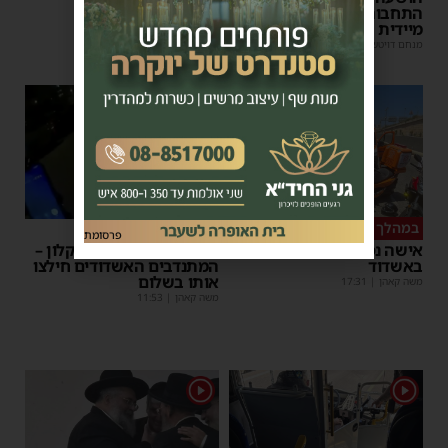
התחבורה הורה על בדיקה
מנחם דויטש
|
17:35
מיידית
מנחם דויטש
|
17:44
1
במהלך העבודה
צפו
פרסומת
אישה נפלה מסולם במחסן
תינוק ננעל ברכב באשקלון –
באשדוד
המתנדבים האשדודים חילצו
אותו בשלום
משה קאהן
|
17:31
משה קאהן
|
11:53
1
1