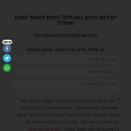
יש לכם עדכון בשבילנו? רוצים לשאול אותנו
שאלה?
haredim.ashdod@gmail.com
שיתוף
או שילחו אלינו פנייה ונחזור אליכם בהקדם
אני מאשר/ת כי הפרטים שמסרתי יישמרו במאגר של
"אמפסיס" (מפעילת אתר "חרדים אשדוד") לצורך טיפול
ומענה לפנייתי. ידוע לי כי אני רשאי/ת לעיין במידע, לבקש
את תיקונו או מחיקתו. מסירת הפרטים היא רשות, אך
בלעדיהם לא ניתן לטפל בפנייה.
למדיניות הפרטיות
.