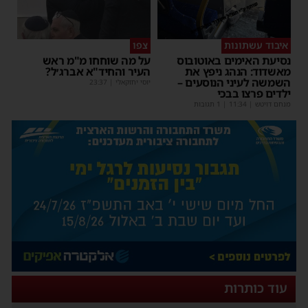
איבוד עשתונות
צפו
נסיעת האימים באוטובוס
על מה שוחחו מ"מ ראש
מאשדוד: הנהג ניפץ את
העיר והחיד"א אברג׳ל?
השמשה לעיני הנוסעים –
יוסי יחזקאלי
|
23:37
ילדים פרצו בבכי
מנחם דויטש
|
11:34
| 1 תגובות
עוד כותרות