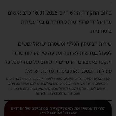
-
בתום החקירה, הוגש היום 16.01.2025 כתב אישום
נגדו על ידי פרקליטות מחוז דרום בגין עבירות
ביטחוניות.
שירות הביטחון הכללי ומשטרת ישראל ימשיכו
לפעול בנחישות לאיתור ומניעה של פעילות טרור,
וינקטו באמצעים העומדים לרשותם על מנת לסכל כל
פעילות המסכנת את ביטחון מדינת ישראל.
אנו מכבדים זכויות יוצרים ועושים מאמץ לאתר את בעלי הזכויות בצילומים
המגיעים לידינו. אם זיהיתים בפרסומינו צילום שיש לכם זכויות בו, אתם
רשאים לפנות אלינו ולבקש לחדול מהשימוש באמצעות כתובת המייל:
haredim.ashdod@gmail.com
הורידו עכשיו את האפליקצייה המובילה של 'חרדים
אשדוד' אליכם לנייד