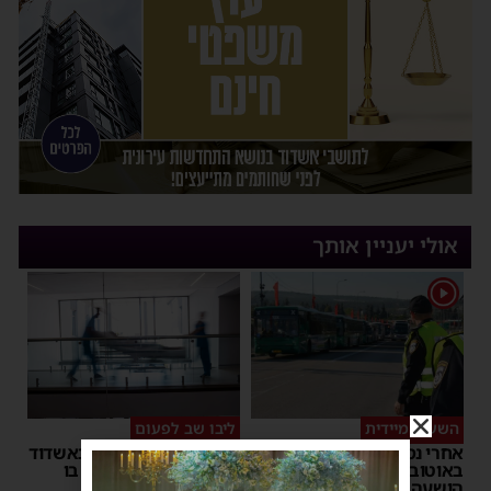
אולי יעניין אותך
1
השעיה מיידית
ליבו שב לפעום
אחרי נסיעת האימים
אדם התמוטט בביתו באשדוד
באוטובוס מאשדוד: הנהג
– כוחות ההצלה ביצעו בו
הושעה מתפקידו – משרד
פעולות החייאה