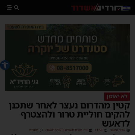
פתח סרג
לא יאומן
קטין מהדרום נעצר לאחר שתכנן
להקים חוליית טרור ולהצטרף
לדאעש
אביב נחשוני
11:50
ט״ז בטבת תשפ״ה (16/01/2025)
תגובות