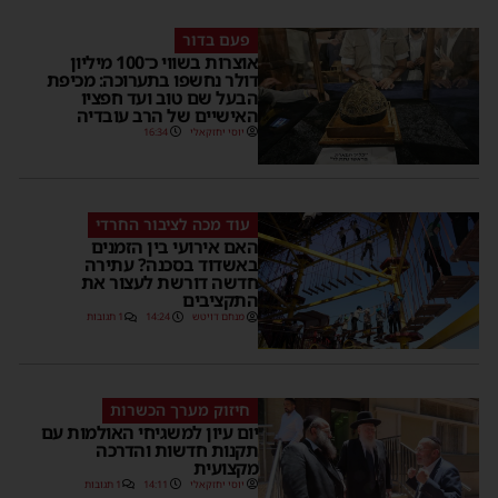
פעם בדור
אוצרות בשווי כ־100 מיליון
דולר נחשפו בתערוכה: מכיפת
הבעל שם טוב ועד חפציו
האישיים של הרב עובדיה
יוסי יחזקאלי
16:34
עוד מכה לציבור החרדי
האם אירועי בין הזמנים
באשדוד בסכנה? עתירה
חדשה דורשת לעצור את
התקציבים
מנחם דויטש
14:24
1 תגובות
חיזוק מערך הכשרות
יום עיון למשגיחי האולמות עם
תקנות חדשות והדרכה
מקצועית
יוסי יחזקאלי
14:11
1 תגובות