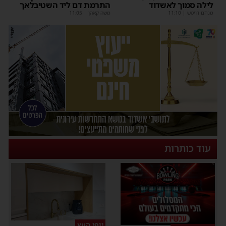
לילה סמוך לאשדוד
התרמת דם ליד השטיבלאך
מנחם דויטש
|
11:10
משה קאהן
|
11:05
עוד כותרות
יופי העץ