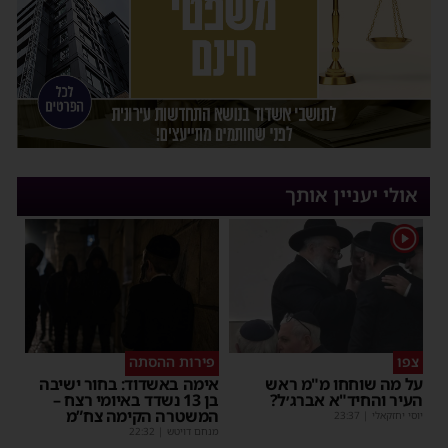
אולי יעניין אותך
1
צפו
פירות ההסתה
על מה שוחחו מ"מ ראש
אימה באשדוד: בחור ישיבה
העיר והחיד"א אברג׳ל?
בן 13 נשדד באיומי רצח –
המשטרה הקימה צח”מ
יוסי יחזקאלי
|
23:37
מנחם דויטש
|
22:32