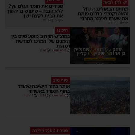
יש לאן לצאת
מכירים את חומר הגלם עץ?
מתחם הבאולינג הגדול
ללא הבנה – שימוש בו יהפוך
והאטרקטיבי בדרום פותח
את הבית לקצת ישן
את שעריו לציבור החרדי
מקודם
|
02:14
מקודם
|
01:35
היכונו
במוצ”ש הקרוב: מופע סיום בין
הזמנים של 'המרכז למורשת'
ו'מהות'
מנחם דויטש
11:01
סוף טוב
אותר בחור הישיבה שנעדר
בחוף הנפרד באשדוד
מנחם דויטש
22:08
3 תגובות
סגירת מעגל מהירה