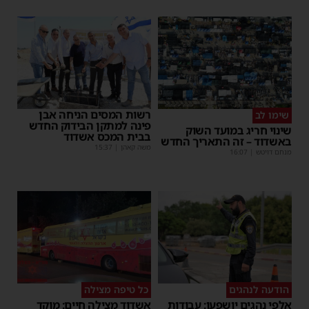
רשות המסים הניחה אבן
שימו לב
פינה למתקן הבידוק החדש
שינוי חריג במועד השוק
בבית המכס אשדוד
באשדוד – זה התאריך החדש
משה קאהן
|
15:37
מנחם דויטש
|
16:07
הודעה לנהגים
כל טיפה מצילה
אלפי נהגים יושפעו: עבודות
אשדוד מצילה חיים: מוקד