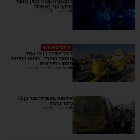
המשטרה עצרה קטין בחשד
שדקר נער באשדוד
משה קאהן
21:59
דרמה באשדוד
בחור ישיבה בן 15 נעדר
מהחוף הנפרד – כוחות החירום
פתחו בחיפושים
מנחם דויטש
18:32
1 תגובות
אלימות באשדוד: נער בן 13
נדקר ברגלו
משה קאהן
18:04