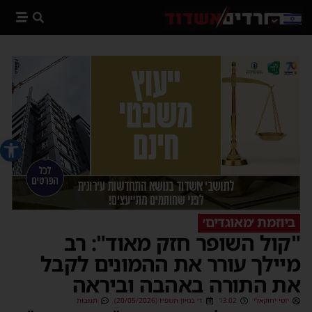
פתח סרג
ביוזמת ׳מאוגדים׳
"קול השופר חזק מאוד": רב
מיילך עורר את ההמונים לקבל
את התורה באהבה וביראה
יוסי יחזקאלי
13:02
ד׳ בסיון תשפ״ו (20/05/2026)
תגובות