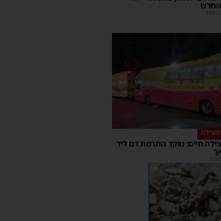
החדש
16:07
מצילה
ילה חיים: מוקד התרמת דם ליד
ך
11:0