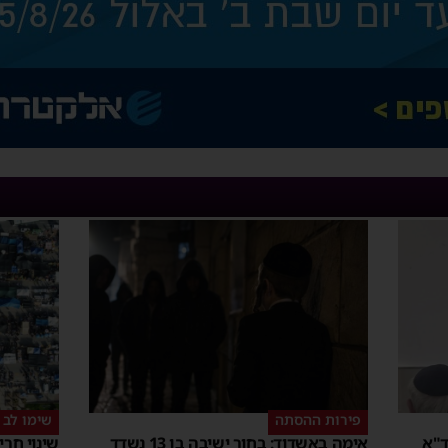
פירות ההסתה
שימו לב
ד"א
אימה באשדוד: בחור ישיבה בן 13 נשדד
שינוי חר