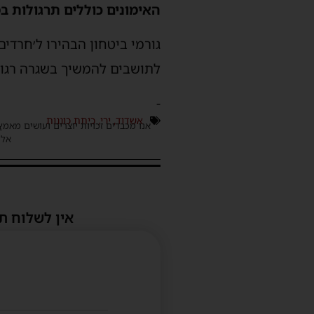
האימונים כוללים תרגולות במ
גורמי ביטחון הבהירו ל׳חרדים 
לתושבים להמשיך בשגרה רגועה
-
אשדוד
,
ירי
,
כיתת כוננות
אנו מכבדים זכויות יוצרים ועושים מאמץ
אלינ
אין לשלוח ת