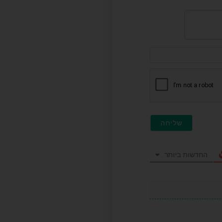
דוא"ל
(לא
חובה)
החדשות ביותר