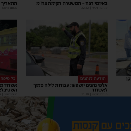
באיומי רצח – המשטרה הקימה צח”מ
התאריך 
מנחם דויטש
|
22:32
מנחם דויטש
|
קן
הודעה לנהגים
כל טיפה 
אלפי נהגים יושפעו: עבודות לילה סמוך
אשדוד מצ
לאשדוד
השטיבלא
מנחם דויטש
|
11:10
משה קאהן
|
5