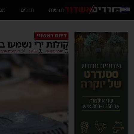
חדשות
חרדים
ממס
דיווח ראשוני
קולות ירי נשמעו 
מנחם דויטש
19:55
ד׳ בכסלו תשפ״ה (2/2024