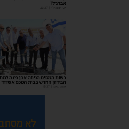
אברג׳ל?
יוסי יחזקאלי
|
23:37
רשות המסים הניחה אבן פינה למת
הבידוק החדש בבית המכס אשדוד
משה קאהן
|
15:37