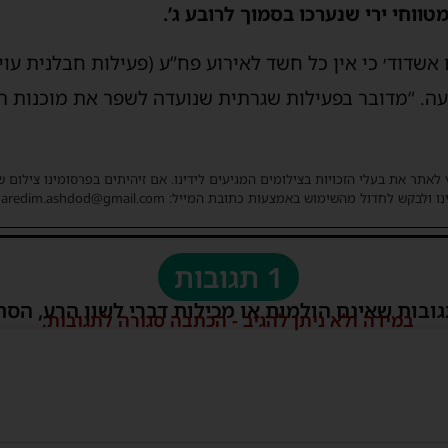
טווחי ירי שנערכו בסמוך לרובע ג’.
אשדוד׳ כי אין כל חשד לאירוע פח”ע (פעילות חבלנית עוינ
. “מדובר בפעילות שגרתית שנועדה לשפר את מוכנות הכו
 לאתר את בעלי הזכויות בצילומים המגיעים לידינו. אם זיהיתים בפרסומינו צילום 
ו ולבקש לחדול מהשימוש באמצעות כתובת המייל: haredim.ashdod@gmail.com
1 תגובות
גובות שאינם הולמות או מכילות דברי לשון הרע, הסת
במידה ולא ניתן להגיב - הכתבה סגורה לתגובות.