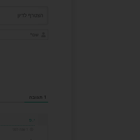
1
תגובה
י.פ
1 שנה לפני