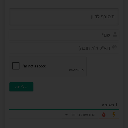
שם*
דוא"ל
(לא
חובה
1
תגובה
החדשות ביותר