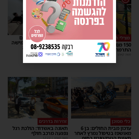
פשיטה על בית הימורים
מצילי חיים
בלתי חוקי באשדוד: חמישה
150 מנות דם נתרמו בערב
חשודים עוכבו לחקירה
התרמה באשדוד
משה קאהן
|
16:06
משה קאהן
|
18:25
פרסומת
כלי מסוכן
זהירות בדרכים
עדכון מבית החולים: בן 6
תאונה באשדוד: הולכת רגל
מאושפז בטיפול נמרץ לאחר
נפגעה מרכב חולף
תאונת הטרקטורון בחוף
משה קאהן
|
12:22