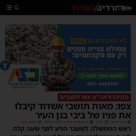
פתח סרג
נתניהו וראה"ע: צאו להצביע!
צפו: מאות תושבי אשדוד קיבלו
את פניו של ביבי בגן העיר
אביב נחשוני
15:37
ז׳ במרחשוון תשפ״ג (01/11/2022)
תגובה אחת
ראש הממשלה לשעבר הגיע לפני שעה קלה