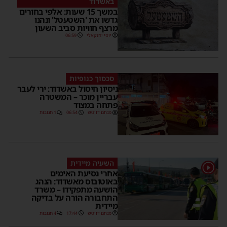
באשדוד
במשך 15 שעות: אלפי בחורים
גדשו את 'השטעטל' ונהנו
מרצף חוויות סביב השעון
יוסי יחזקאלי
06:59
סכסוך כנופיות
ניסיון חיסול באשדוד: ירי לעבר
עבריין מוכר – המשטרה
פתחה במצוד
מנחם דויטש
06:54
1 תגובות
השעיה מיידית
1
אחרי נסיעת האימים
באוטובוס מאשדוד: הנהג
הושעה מתפקידו – משרד
התחבורה הורה על בדיקה
מיידית
מנחם דויטש
17:44
4 תגובות