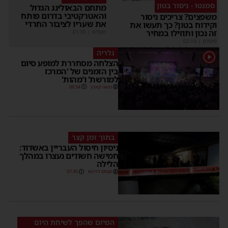
סמנטו - ניסור בטון
מתחם הבאולינג הגדול
והאטרקטיבי בדרום פותח
משפצים? צריכים ניסור
את שעריו לציבור החרדי
וקידוח בטון? כך תעשו את
זה נכון ותוזילו במחיר
מקודם
|
01:35
מקודם
|
02:14
גלריה
1
הצלחה מסחררת למופע סיום
בין הזמנים של 'המרכז
למורשת' ו'מהות'
משה קאהן
09:34
בתוך זמן קצר
ניסיון חיסול העבריין באשדוד:
חמישה חשודים נעצרו במהלך
הלילה
מנחם דויטש
07:35
המיזם שהפך לשיחת היום