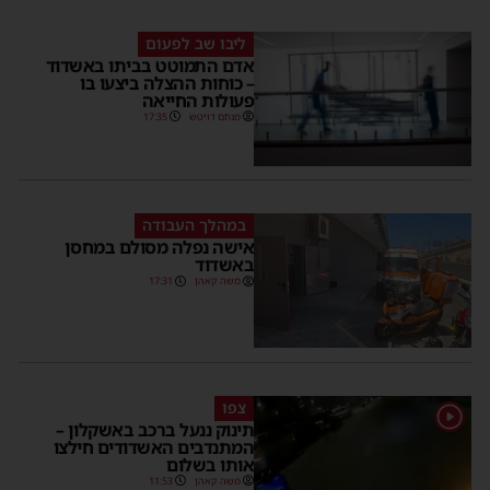
ליבו שב לפעום
אדם התמוטט בביתו באשדוד
– כוחות ההצלה ביצעו בו
פעולות החייאה
מנחם דויטש
17:35
במהלך העבודה
אישה נפלה מסולם במחסן
באשדוד
משה קאהן
17:31
צפו
1
תינוק ננעל ברכב באשקלון –
המתנדבים האשדודים חילצו
אותו בשלום
משה קאהן
11:53