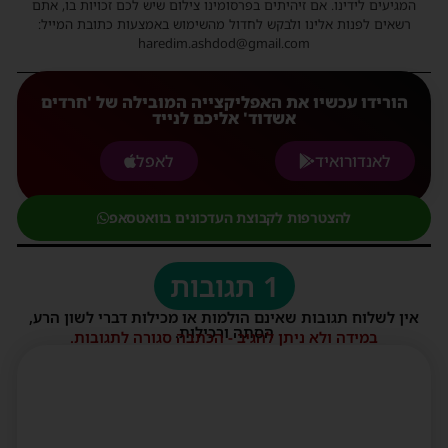
המגיעים לידינו. אם זיהיתים בפרסומינו צילום שיש לכם זכויות בו, אתם
רשאים לפנות אלינו ולבקש לחדול מהשימוש באמצעות כתובת המייל:
haredim.ashdod@gmail.com
הורידו עכשיו את האפליקצייה המובילה של 'חרדים
אשדוד' אליכם לנייד
לאנדורואיד
לאפל
להצטרפות לקבוצת העדכונים בוואטסאפ
1 תגובות
אין לשלוח תגובות שאינם הולמות או מכילות דברי לשון הרע,
הסתה ורכילות.
במידה ולא ניתן להגיב - הכתבה סגורה לתגובות.