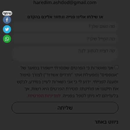
haredim.ashdod@gmail.com
שיתוף
או שילחו אלינו פנייה ונחזור אליכם בהקדם
אני מאשר/ת כי הפרטים שמסרתי יישמרו במאגר של
"אמפסיס" (מפעילת אתר "חרדים אשדוד") לצורך טיפול
ומענה לפנייתי. ידוע לי כי אני רשאי/ת לעיין במידע, לבקש
את תיקונו או מחיקתו. מסירת הפרטים היא רשות, אך
בלעדיהם לא ניתן לטפל בפנייה.
למדיניות הפרטיות
.
שליחה
ניווט באתר