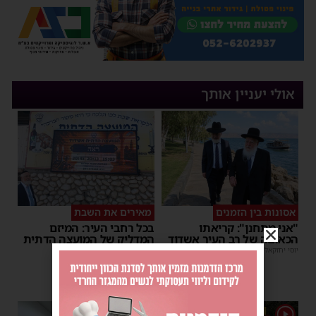
אולי יעניין אותך
אסונות בין הזמנים
מאירים את השבת
"אני מתחנן": קריאתו
בכל רחבי העיר: המיזם
הכאובה של רב העיר אשדוד
המדליק של המועצה הדתית
באשדוד
יוסי יחזקאלי
|
18:35
יוסי יחזקאלי
|
18:31
1