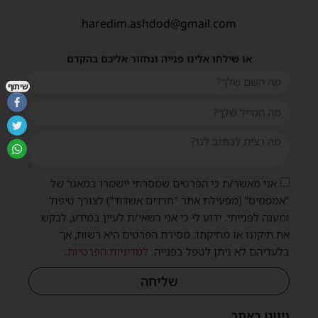
haredim.ashdod@gmail.com
או שילחו אלינו פנייה ונחזור אליכם בהקדם
שיתוף
אני מאשר/ת כי הפרטים שמסרתי יישמרו במאגר של
"אמפסיס" (מפעילת אתר "חרדים אשדוד") לצורך טיפול
ומענה לפנייתי. ידוע לי כי אני רשאי/ת לעיין במידע, לבקש
את תיקונו או מחיקתו. מסירת הפרטים היא רשות, אך
בלעדיהם לא ניתן לטפל בפנייה.
למדיניות הפרטיות
.
שליחה
ניווט באתר