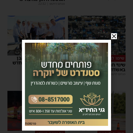
מנחם דויטש
|
22:32
רשות המסים הניחה אבן
שימו לב
פינה למתקן הבידוק החדש
שינוי חריג במועד השוק
בבית המכס אשדוד
באשדוד – זה התאריך החדש
משה קאהן
|
15:37
מנחם דויטש
|
16:07
פרסומת