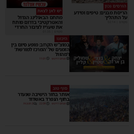
הורסים נכון
יש לאן לצאת
הריסת מבנים: טיפים ומידע
על התהליך
מתחם הבאולינג הגדול
והאטרקטיבי בדרום פותח
מקודם
|
02:14
את שעריו לציבור החרדי
מקודם
|
01:35
היכונו
במוצ”ש הקרוב: מופע סיום בין
הזמנים של 'המרכז למורשת'
ו'מהות'
מנחם דויטש
11:01
סוף טוב
אותר בחור הישיבה שנעדר
בחוף הנפרד באשדוד
מנחם דויטש
22:08
3 תגובות