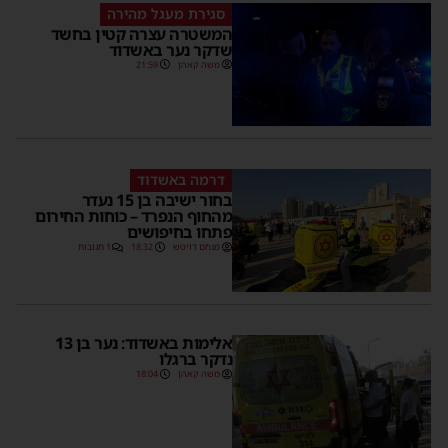
סגירת מעגל מהירה
המשטרה עצרה קטין בחשד
שדקר נער באשדוד
משה קאהן
21:59
דרמה באשדוד
בחור ישיבה בן 15 נעדר
מהחוף הנפרד – כוחות החירום
פתחו בחיפושים
מנחם דויטש
18:32
1 תגובות
אלימות באשדוד: נער בן 13
נדקר ברגלו
משה קאהן
18:04