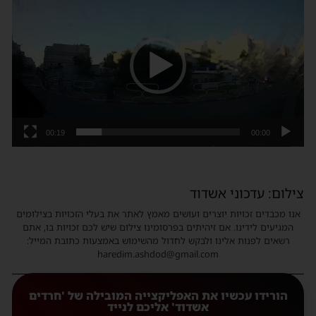
וידאו
00:19
00:00
צילום: עדכוני אשדוד
אנו מכבדים זכויות יוצרים ועושים מאמץ לאתר את בעלי הזכויות בצילומים
המגיעים לידינו. אם זיהיתים בפרסומינו צילום שיש לכם זכויות בו, אתם
רשאים לפנות אלינו ולבקש לחדול מהשימוש באמצעות כתובת המייל:
haredim.ashdod@gmail.com
הורידו עכשיו את האפליקצייה המובילה של 'חרדים
אשדוד' אליכם לנייד