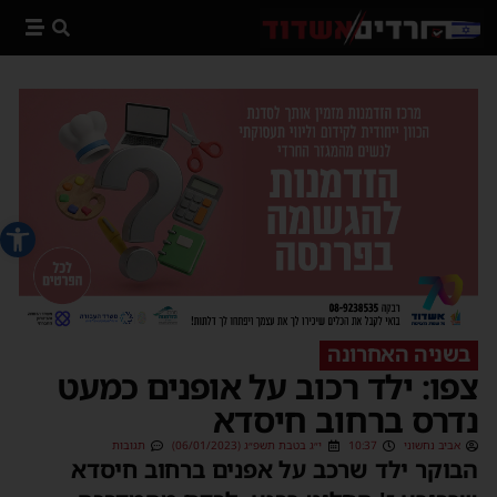
פתח סרג
בשניה האחרונה
צפו: ילד רכוב על אופנים כמעט
נדרס ברחוב חיסדא
אביב נחשוני
10:37
י״ג בטבת תשפ״ג (06/01/2023)
תגובות
הבוקר ילד שרכב על אפנים ברחוב חיסדא