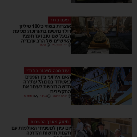
פעם בדור
אוצרות בשווי כ־100 מיליון
דולר נחשפו בתערוכה: מכיפת
הבעל שם טוב ועד חפציו
האישיים של הרב עובדיה
יוסי יחזקאלי
16:34
עוד מכה לציבור החרדי
האם אירועי בין הזמנים
באשדוד בסכנה? עתירה
חדשה דורשת לעצור את
התקציבים
מנחם דויטש
14:24
1 תגובות
חיזוק מערך הכשרות
יום עיון למשגיחי האולמות עם
תקנות חדשות והדרכה