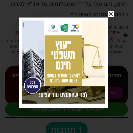
מצן, והם פונו על ידי אמבולנסים של מד"א למרכז
רפואי אסותא באשדוד״.
ילום: איחוד הצלה, כבאות והצלה
איחוד הצלה
,
אסותא אשדוד
,
כבאות
,
מד״א
,
מד״א הצלה דרום
,
שריפה
נו מכבדים זכויות יוצרים ועושים מאמץ לאתר את בעלי הזכויות בצילומים
המגיעים לידינו. אם זיהיתים בפרסומינו צילום שיש לכם זכויות בו, אתם
רשאים לפנות אלינו ולבקש לחדול מהשימוש באמצעות כתובת המייל:
haredim.ashdod@gmail.com
הורידו עכשיו את האפליקצייה המובילה של 'חרדים
אשדוד' אליכם לנייד
לאנדורואיד
לאפל
פרסומת
להצטרפות לקבוצת העדכונים בוואטסאפ
1 תגובות