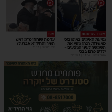
1
1
איבוד עשתונות
צפו
נסיעת האימים באוטובוס
על מה שוחחו מ"מ ראש
מאשדוד: הנהג ניפץ את
העיר והחיד"א אברג׳ל?
השמשה לעיני הנוסעים –
יוסי יחזקאלי
|
23:37
ילדים פרצו בבכי
מנחם דויטש
|
11:34
| 1 תגובות