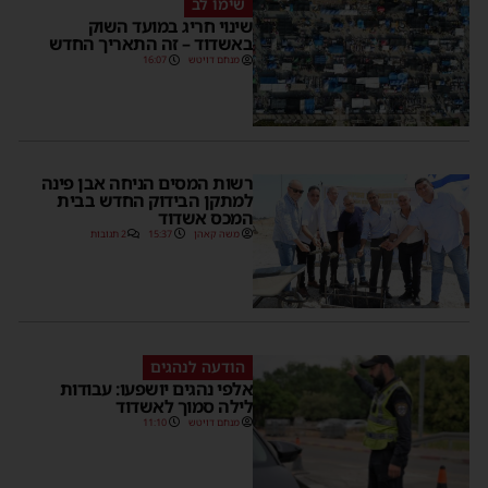
שימו לב
שינוי חריג במועד השוק
באשדוד – זה התאריך החדש
מנחם דויטש
16:07
רשות המסים הניחה אבן פינה
למתקן הבידוק החדש בבית
המכס אשדוד
משה קאהן
15:37
2 תגובות
הודעה לנהגים
אלפי נהגים יושפעו: עבודות
לילה סמוך לאשדוד
מנחם דויטש
11:10