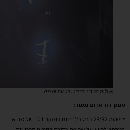
פעולות הכיבוי. קרדיט: כבאות והצלה
מגן דוד אדום נמסר:
״בשעה 23:32 התקבל דיווח במוקד 101 של מד"א
מרחב לכיש, על שריפה בדירה בקומה הרביעית