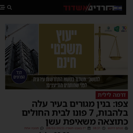
פת
דרמה לילית
פו: בנין מגורים בעיר עלה
בלהבות, 7 פונו לבית החולים
תוצאה משאיפת עשן
מנחם דויטש
08:31
י״ז בשבט תשפ״ג (08/02/2023)
תגובה אחת