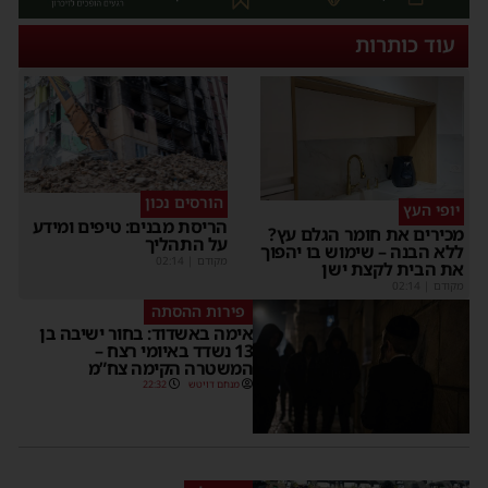
עוד כותרות
הורסים נכון
יופי העץ
הריסת מבנים: טיפים ומידע
כירים את חומר הגלם עץ?
על התהליך
לא הבנה – שימוש בו יהפוך
מקודם
|
02:14
ת הבית לקצת ישן
קודם
|
02:14
פירות ההסתה
אימה באשדוד: בחור ישיבה בן
13 נשדד באיומי רצח –
המשטרה הקימה צח”מ
מנחם דויטש
22:32