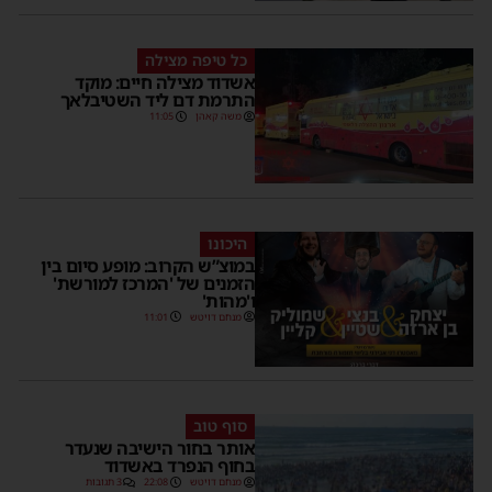
כל טיפה מצילה
אשדוד מצילה חיים: מוקד
התרמת דם ליד השטיבלאך
משה קאהן
11:05
היכונו
במוצ”ש הקרוב: מופע סיום בין
הזמנים של 'המרכז למורשת'
ו'מהות'
מנחם דויטש
11:01
סוף טוב
אותר בחור הישיבה שנעדר
בחוף הנפרד באשדוד
מנחם דויטש
22:08
3 תגובות