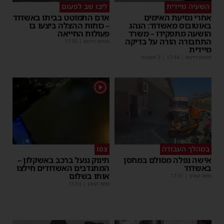
השעיה מיידית
ליבו שב לפעום
אחרי נסיעת האימים
אדם התמוטט בביתו באשדוד
באוטובוס מאשדוד: הנהג
– כוחות ההצלה ביצעו בו
הושעה מתפקידו – משרד
פעולות החייאה
התחבורה הורה על בדיקה
מנחם דויטש
|
17:35
מיידית
מנחם דויטש
|
17:44
| 3 תגובות
1
במהלך העבודה
צפו
אישה נפלה מסולם במחסן
תינוק ננעל ברכב באשקלון –
באשדוד
המתנדבים האשדודים חילצו
אותו בשלום
משה קאהן
|
17:31
משה קאהן
|
11:53