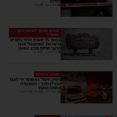
הלילה
מנחם דויטש
07:35
המיזם שהפך לשיחת היום
באשדוד
במשך 15 שעות: אלפי בחורים
גדשו את 'השטעטל' ונהנו
מרצף חוויות סביב השעון
יוסי יחזקאלי
06:59
סכסוך כנופיות
ניסיון חיסול באשדוד: ירי לעבר
עבריין מוכר – המשטרה
פתחה במצוד
מנחם דויטש
06:54
1 תגובות