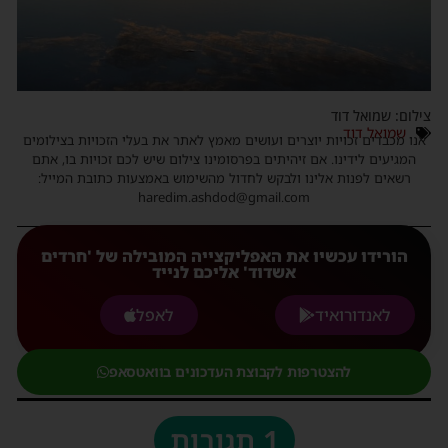
צילום: שמואל דוד
שמואל דוד
אנו מכבדים זכויות יוצרים ועושים מאמץ לאתר את בעלי הזכויות בצילומים
המגיעים לידינו. אם זיהיתים בפרסומינו צילום שיש לכם זכויות בו, אתם
רשאים לפנות אלינו ולבקש לחדול מהשימוש באמצעות כתובת המייל:
haredim.ashdod@gmail.com
הורידו עכשיו את האפליקצייה המובילה של 'חרדים
אשדוד' אליכם לנייד
לאנדורואיד
לאפל
להצטרפות לקבוצת העדכונים בוואטסאפ
1 תגובות