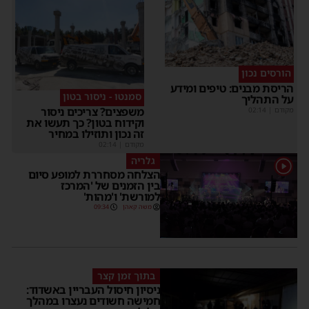
הורסים נכון
הריסת מבנים: טיפים ומידע
סמנטו - ניסור בטון
על התהליך
משפצים? צריכים ניסור
מקודם
|
02:14
וקידוח בטון? כך תעשו את
זה נכון ותוזילו במחיר
מקודם
|
02:14
גלריה
1
הצלחה מסחררת למופע סיום
בין הזמנים של 'המרכז
למורשת' ו'מהות'
משה קאהן
09:34
בתוך זמן קצר
ניסיון חיסול העבריין באשדוד:
חמישה חשודים נעצרו במהלך