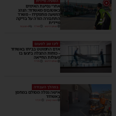
השעיה מיידית
1
אחרי נסיעת האימים
באוטובוס מאשדוד: הנהג
הושעה מתפקידו – משרד
התחבורה הורה על בדיקה
מיידית
מנחם דויטש
17:44
4 תגובות
ליבו שב לפעום
אדם התמוטט בביתו באשדוד
– כוחות ההצלה ביצעו בו
פעולות החייאה
מנחם דויטש
17:35
במהלך העבודה
אישה נפלה מסולם במחסן
באשדוד
משה קאהן
17:31