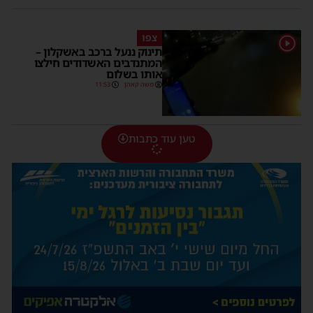
צפו
1
תינוק ננעל ברכב באשקלון –
המתנדבים האשדודים חילצו
אותו בשלום
משה קאהן
11:53
טען עוד כתבות