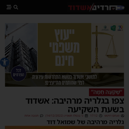
פתח סרג
“שָׁקְעָה חַמָּה”
צפו בגלריה מרהיבה: אשדוד
בשעת השקיעה
מנחם דויטש
17:12
כ׳ בכסלו תשפ״ג (14/12/2022)
תגובה אחת
גלריה מרהיבה של שמואל דוד