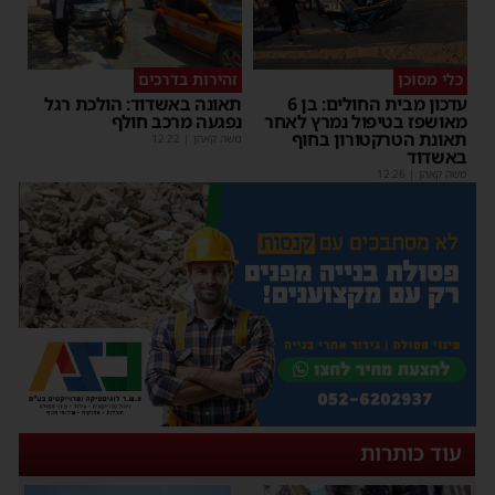
כלי מסוכן
זהירות בדרכים
עדכון מבית החולים: בן 6
תאונה באשדוד: הולכת רגל
מאושפז בטיפול נמרץ לאחר
נפגעה מרכב חולף
תאונת הטרקטורון בחוף
משה קאהן
|
12:22
באשדוד
משה קאהן
|
12:26
עוד כותרות