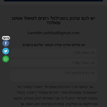
יש לכם עדכון בשבילנו? רוצים לשאול אותנו
שאלה?
haredim.ashdod@gmail.com
שיתוף
או שילחו אלינו פנייה ונחזור אליכם בהקדם
אני מאשר/ת כי הפרטים שמסרתי יישמרו במאגר של
"אמפסיס" (מפעילת אתר "חרדים אשדוד") לצורך טיפול
ומענה לפנייתי. ידוע לי כי אני רשאי/ת לעיין במידע, לבקש
את תיקונו או מחיקתו. מסירת הפרטים היא רשות, אך