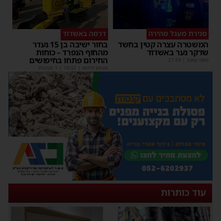
סגירת מעגל מהירה
דרמה באשדוד
המשטרה עצרה קטין בחשד
בחור ישיבה בן 15 נעדר
שדקר נער באשדוד
מהחוף הנפרד – כוחות
החירום פתחו בחיפושים
משה קאהן
|
21:59
מנחם דויטש
|
18:32
| 1 תגובות
עוד כותרות