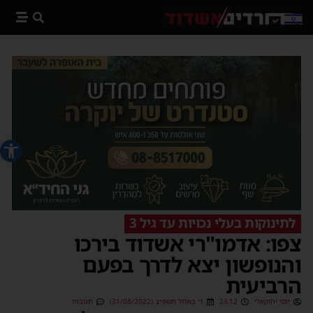
פתח סרג
לתינוקות בעלי נכויות עד גיל 3
צפו: אדמו"רי אשדוד בירכו
והנופשון יצא לדרך בפעם
הרביעית
יוסי יחזקאלי
23:12
ד׳ באלול תשפ״ב (31/08/2022)
תגובות