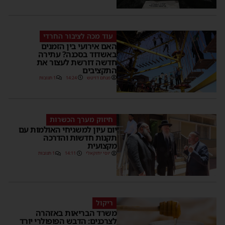
עוד מכה לציבור החרדי
האם אירועי בין הזמנים
באשדוד בסכנה? עתירה
חדשה דורשת לעצור את
התקציבים
מנחם דויטש
14:24
1 תגובות
חיזוק מערך הכשרות
יום עיון למשגיחי האולמות עם
תקנות חדשות והדרכה
מקצועית
יוסי יחזקאלי
14:11
1 תגובות
ריקול
משרד הבריאות באזהרה
לצרכנים: הדבש הפופולרי יורד