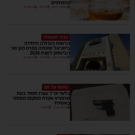
מהמדפים
מנחם דויטש
06:57
1 תגובות
כבוד לאשדוד
הרשות הגדולה היחידה
בישראל שזכתה בפרס מגן שר
הביטחון לשנת 2026
מנחם דויטש
18:36
1 תגובות
נתפס על חם
בלשי ימ"ר עצרו חשוד בעת
שהוציא אקדח ממקום מסתור
באשדוד
משה קאהן
10:38