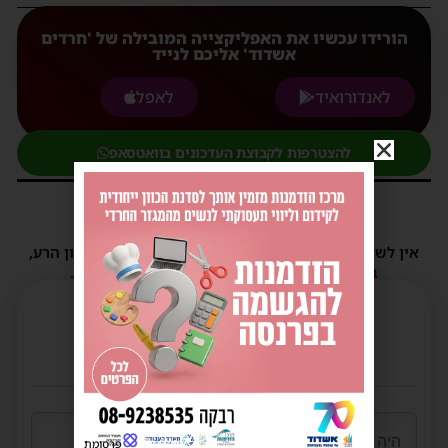
הורידו עכשיו את האפליקצייה המובילה של 'חרדים
אשדוד' אליכם לנייד
לאנדורואיד
לאפל
להצטרפות לקבוצת העדכונים בוואטסאפ
תגובות
אין לשלוח תגובות שאינם הולמות או מכילות דברי לשון הרע,
הסתה ורכילות.
במידה ולא ניתן להגיב - הכתבה סגורה לתגובות.
פרסומת