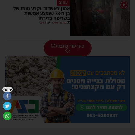
עצוב
1
אסון באשדוד: נקבע מותו של
בן ה-78 שנפצע אנושות
בשריפה בדירתו
מנחם דויטש
09:38
טען עוד כתבות
שיתוף