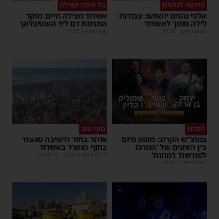
הודעה לנהגים
כל טיפה מצילה
אלפי נהגים יושפעו: עבודות
אשדוד מצילה חיים: מוקד
לילה סמוך לאשדוד
התרמת דם ליד השטיבלאך
מנחם דויטש
|
11:10
משה קאהן
|
11:05
היכונו
סוף טוב
במוצ”ש הקרוב: מופע סיום
אותר בחור הישיבה שנעדר
בין הזמנים של 'המרכז
בחוף הנפרד באשדוד
למורשת' ו'מהות'
מנחם דויטש
|
22:08
| 3 תגובות
מנחם דויטש
|
11:01