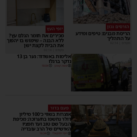
הורסים נכון
יופי העץ
הריסת מבנים: טיפים ומידע
מכירים את חומר הגלם עץ?
על התהליך
ללא הבנה – שימוש בו יהפוך
מקודם
|
02:14
את הבית לקצת ישן
מקודם
|
02:14
אלימות באשדוד: נער בן 13
נדקר ברגלו
משה קאהן
18:04
פעם בדור
אוצרות בשווי כ־100 מיליון
דולר נחשפו בתערוכה: מכיפת
הבעל שם טוב ועד חפציו
האישיים של הרב עובדיה
יוסי יחזקאלי
16:34