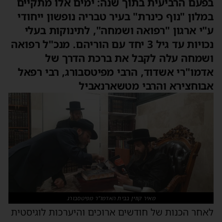
בפעם הרביעית בתוך שנה: ימים אלו מתקיים
במלון "נוף כינרת" בעיר טבריה נופשון ייחודי
ע"י ארגון "רפואה ושמחה", לתינוקות בעלי
נכויות עד גיל 3 יחד עם הוריהם. מנכ"ל רפואה
ושמחה עלה לקבל את ברכת הדרך של
אדמו"רי אשדוד, הרבי מפיטסבורג, רבי רפאל
אבוחצירא והרבי מטשארנאביל
מאיר קווין בבית האדמו"ר מפיטסבורג
לאחר הכנות של חודשים ארוכים והיערכות לוגיסטית