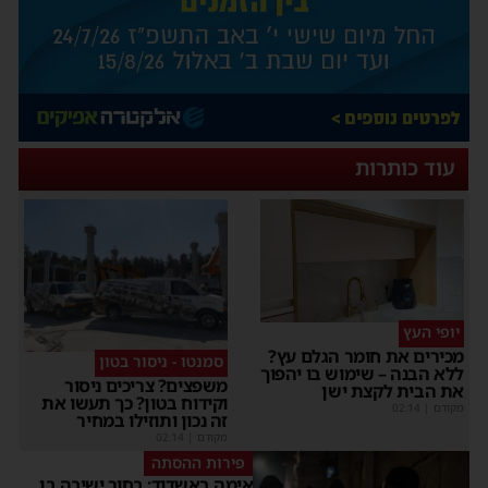
עוד כותרות
יופי העץ
מכירים את חומר הגלם עץ?
סמנטו - ניסור בטון
ללא הבנה – שימוש בו יהפוך
משפצים? צריכים ניסור
את הבית לקצת ישן
וקידוח בטון? כך תעשו את
מקודם
|
02:14
זה נכון ותוזילו במחיר
מקודם
|
02:14
פירות ההסתה
אימה באשדוד: בחור ישיבה בן