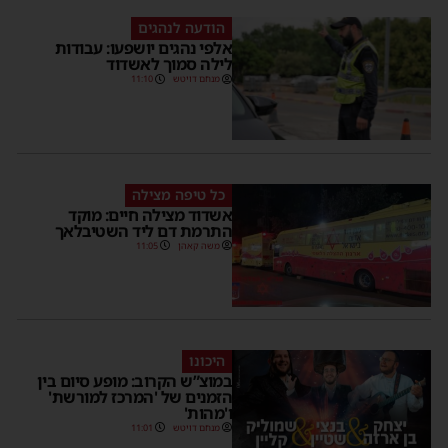
הודעה לנהגים
אלפי נהגים יושפעו: עבודות
לילה סמוך לאשדוד
מנחם דויטש
11:10
כל טיפה מצילה
אשדוד מצילה חיים: מוקד
התרמת דם ליד השטיבלאך
משה קאהן
11:05
היכונו
במוצ”ש הקרוב: מופע סיום בין
הזמנים של 'המרכז למורשת'
ו'מהות'
מנחם דויטש
11:01