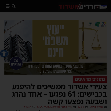
פתח סרג
נתונים מדאיגים
צעירי אשדוד ממשיכים להיפגע
בכבישים: 61 נפגעו – אחד נהרג
ושבעה נפצעו קשה
מנחם דויטש
12:01
כ״א בתמוז תשפ״ו (06/07/2026)
תגובות