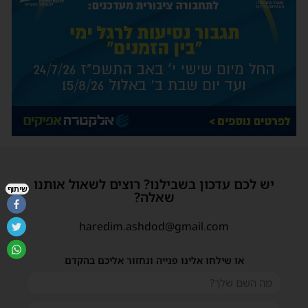
יש לכם עדכון בשבילנו? רוצים לשאול אותנו
שיתוף
שאלה?
haredim.ashdod@gmail.com
או שילחו אלינו פנייה ונחזור אליכם בהקדם