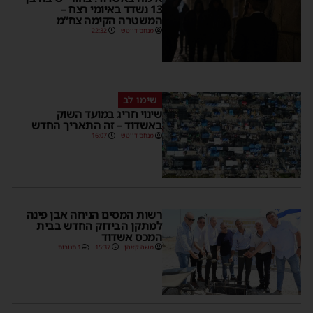
13 נשדד באיומי רצח –
המשטרה הקימה צח”מ
מנחם דויטש
22:32
שימו לב
שינוי חריג במועד השוק
באשדוד – זה התאריך החדש
מנחם דויטש
16:07
רשות המסים הניחה אבן פינה
למתקן הבידוק החדש בבית
המכס אשדוד
משה קאהן
15:37
1 תגובות