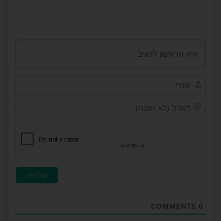
שם*
דוא"ל
(לא
חובה
COMMENTS
0