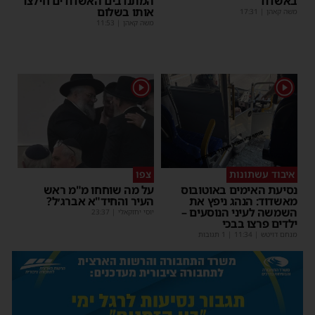
באשדוד
המתנדבים האשדודים חילצו
אותו בשלום
משה קאהן
|
17:31
משה קאהן
|
11:53
1
1
איבוד עשתונות
צפו
נסיעת האימים באוטובוס
על מה שוחחו מ"מ ראש
מאשדוד: הנהג ניפץ את
העיר והחיד"א אברג׳ל?
השמשה לעיני הנוסעים –
יוסי יחזקאלי
|
23:37
ילדים פרצו בבכי
מנחם דויטש
|
11:34
| 1 תגובות