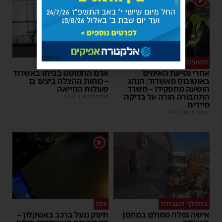
פרסומת
השעיה מיידית
ליבו שב לפעום
אחרי נסיעת האימים
אדם התמוטט בביתו באשדוד
באוטובוס מאשדוד: הנהג
– כוחות ההצלה ביצעו בו
הושעה מתפקידו – משרד
פעולות החייאה
התחבורה הורה על בדיקה
מנחם דויטש
|
17:35
מיידית
מנחם דויטש
|
17:44
1
במהלך העבודה
צפו
אישה נפלה מסולם במחסן
תינוק ננעל ברכב באשקלון –