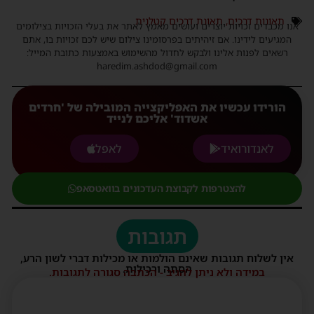
תאונות דרכים
,
תאונת דרכים קטלנית
אנו מכבדים זכויות יוצרים ועושים מאמץ לאתר את בעלי הזכויות בצילומים
המגיעים לידינו. אם זיהיתים בפרסומינו צילום שיש לכם זכויות בו, אתם
רשאים לפנות אלינו ולבקש לחדול מהשימוש באמצעות כתובת המייל:
haredim.ashdod@gmail.com
הורידו עכשיו את האפליקצייה המובילה של 'חרדים
אשדוד' אליכם לנייד
לאנדורואיד
לאפל
להצטרפות לקבוצת העדכונים בוואטסאפ
תגובות
אין לשלוח תגובות שאינם הולמות או מכילות דברי לשון הרע,
הסתה ורכילות.
במידה ולא ניתן להגיב - הכתבה סגורה לתגובות.