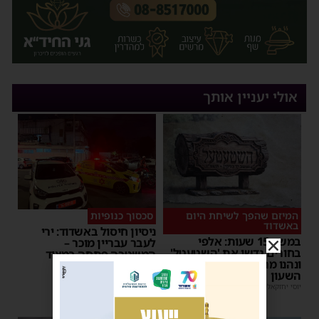
אולי יעניין אותך
המיזם שהפך לשיחת היום
סכסוך כנופיות
באשדוד
ניסיון חיסול באשדוד: ירי
במשך 15 שעות: אלפי
לעבר עבריין מוכר –
בחורים גדשו את 'השטעטל'
המשטרה פתחה במצוד
ונהנו מרצף חוויות סביב
מנחם דויטש
|
06:54
השעון
יוסי יחזקאלי
|
06:59