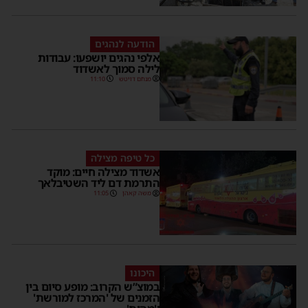
הודעה לנהגים
אלפי נהגים יושפעו: עבודות
לילה סמוך לאשדוד
מנחם דויטש
11:10
כל טיפה מצילה
אשדוד מצילה חיים: מוקד
התרמת דם ליד השטיבלאך
משה קאהן
11:05
היכונו
במוצ”ש הקרוב: מופע סיום בין
הזמנים של 'המרכז למורשת'