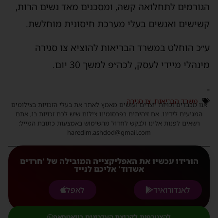
הגורמים לתחלואה קשה, ומסכנים מאד נשים הרות,
קשישים ואנשים בעלי מערכת חיסונית מוחלשת.
ע״כ הוחלט במשרד הבריאות להוציא צו סגירה
מינהלי מיידי לעסק, לכה״פ למשך 30 יום.
-
משרד הבריאות
,
צו סגירה
אנו מכבדים זכויות יוצרים ועושים מאמץ לאתר את בעלי הזכויות בצילומים
המגיעים לידינו. אם זיהיתים בפרסומינו צילום שיש לכם זכויות בו, אתם
רשאים לפנות אלינו ולבקש לחדול מהשימוש באמצעות כתובת המייל:
haredim.ashdod@gmail.com
הורידו עכשיו את האפליקצייה המובילה של 'חרדים
אשדוד' אליכם לנייד
לאנדורואיד
לאפל
להצטרפות לקבוצת העדכונים בוואטסאפ