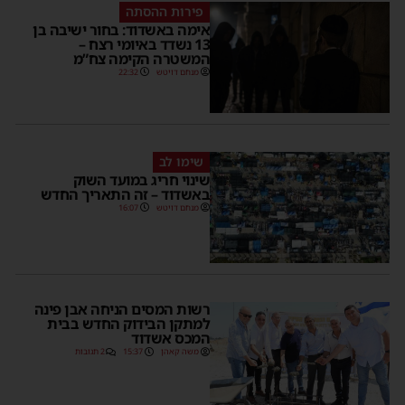
פירות ההסתה
אימה באשדוד: בחור ישיבה בן
13 נשדד באיומי רצח –
המשטרה הקימה צח”מ
מנחם דויטש
22:32
שימו לב
שינוי חריג במועד השוק
באשדוד – זה התאריך החדש
מנחם דויטש
16:07
רשות המסים הניחה אבן פינה
למתקן הבידוק החדש בבית
המכס אשדוד
משה קאהן
15:37
2 תגובות