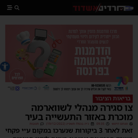
פתח סרג
בריאות הציבור
צו סגירה מנהלי לשווארמה
מוכרת באזור התעשייה בעיר
מנחם דויטש
09:35
כ״ה בכסלו תשפ״ג (19/12/2022)
תגובות
זאת לאחר 3 ביקורות שנערכו במקום ע״י פקחי