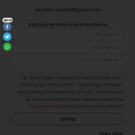
haredim.ashdod@gmail.com
שיתוף
או שילחו אלינו פנייה ונחזור אליכם בהקדם
אני מאשר/ת כי הפרטים שמסרתי יישמרו במאגר של
"אמפסיס" (מפעילת אתר "חרדים אשדוד") לצורך טיפול
ומענה לפנייתי. ידוע לי כי אני רשאי/ת לעיין במידע, לבקש
את תיקונו או מחיקתו. מסירת הפרטים היא רשות, אך
בלעדיהם לא ניתן לטפל בפנייה.
למדיניות הפרטיות
.
שליחה
ניווט באתר