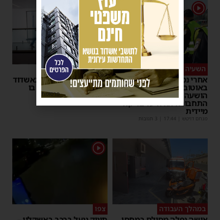
1
השעיה מיידית
ליבו שב לפעום
אחרי נסיעת האימים
אדם התמוטט בביתו באשדוד
באוטובוס מאשדוד: הנהג
– כוחות ההצלה ביצעו בו
פרסומת
הושעה מתפקידו – משרד
פעולות החייאה
התחבורה הורה על בדיקה
מנחם דויטש
|
17:35
מיידית
מנחם דויטש
|
17:44
| 3 תגובות
1
במהלך העבודה
צפו
אישה נפלה מסולם במחסן
תינוק ננעל ברכב באשקלון –