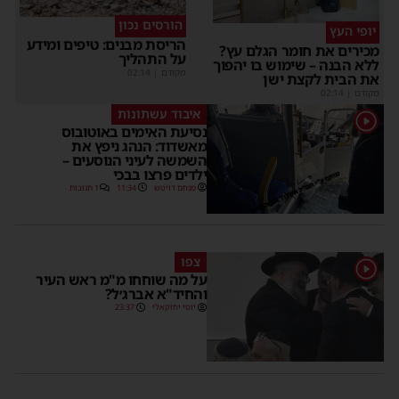
הורסים נכון
יופי העץ
הריסת מבנים: טיפים ומידע
מכירים את חומר הגלם עץ?
על התהליך
ללא הבנה – שימוש בו יהפוך
מקודם
|
02:14
את הבית לקצת ישן
מקודם
|
02:14
איבוד עשתונות
1
נסיעת האימים באוטובוס
מאשדוד: הנהג ניפץ את
השמשה לעיני הנוסעים –
ילדים פרצו בבכי
מנחם דויטש
11:34
1 תגובות
צפו
1
על מה שוחחו מ"מ ראש העיר
והחיד"א אברג׳ל?
יוסי יחזקאלי
23:37