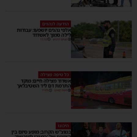
הודעה לנהגים
אלפי נהגים יושפעו: עבודות
לילה סמוך לאשדוד
מנחם דויטש
11:10
כל טיפה מצילה
אשדוד מצילה חיים: מוקד
התרמת דם ליד השטיבלאך
משה קאהן
11:05
היכונו
במוצ”ש הקרוב: מופע סיום בין
הזמנים של 'המרכז למורשת'