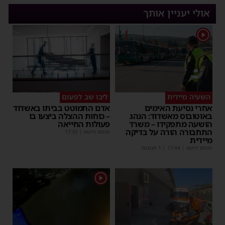
אולי יעניין אותך
1
השעיה מיידית
ליבו שב לפעום
אחרי נסיעת האימים
אדם התמוטט בביתו באשדוד
באוטובוס מאשדוד: הנהג
– כוחות ההצלה ביצעו בו
הושעה מתפקידו – משרד
פעולות החייאה
התחבורה הורה על בדיקה
מנחם דויטש
|
17:35
מיידית
מנחם דויטש
|
17:44
| 1 תגובות
1