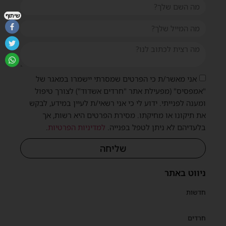
שיתוף
אני מאשר/ת כי הפרטים שמסרתי יישמרו במאגר של
"אמפסיס" (מפעילת אתר "חרדים אשדוד") לצורך טיפול
ומענה לפנייתי. ידוע לי כי אני רשאי/ת לעיין במידע, לבקש
את תיקונו או מחיקתו. מסירת הפרטים היא רשות, אך
בלעדיהם לא ניתן לטפל בפנייה.
למדיניות הפרטיות
.
שליחה
ניווט באתר
חדשות
חרדים