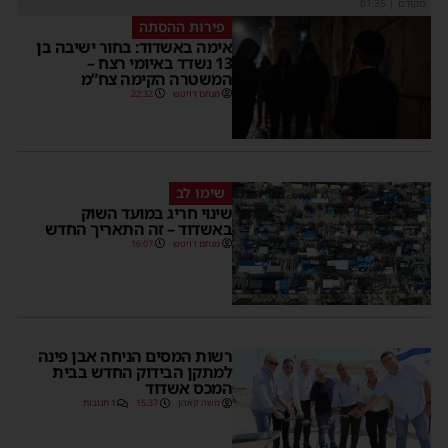
מקודם
|
01:35
פירות ההסתה
אימה באשדוד: בחור ישיבה בן
13 נשדד באיומי רצח –
המשטרה הקימה צח”מ
מנחם דויטש
22:32
שימו לב
שינוי חריג במועד השוק
באשדוד – זה התאריך החדש
מנחם דויטש
16:07
רשות המסים הניחה אבן פינה
למתקן הבידוק החדש בבית
המכס אשדוד
משה קאהן
15:37
1 תגובות