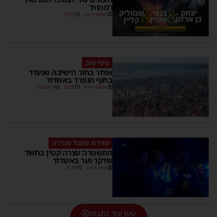
ו'מהות'
מנחם דויטש
11:01
סוף טוב
אותר בחור הישיבה שנעדר
בחוף הנפרד באשדוד
מנחם דויטש
22:08
3 תגובות
סגירת מעגל מהירה
המשטרה עצרה קטין בחשד
שדקר נער באשדוד
משה קאהן
21:59
טען עוד כתבות