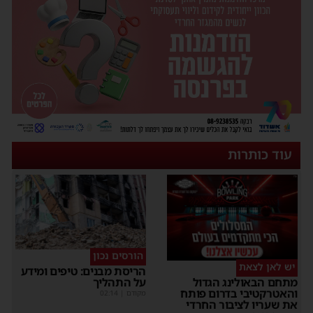
עוד כותרות
הורסים נכון
יש לאן לצאת
הריסת מבנים: טיפים ומידע
על התהליך
מתחם הבאולינג הגדול
והאטרקטיבי בדרום פותח
מקודם
|
02:14
את שעריו לציבור החרדי