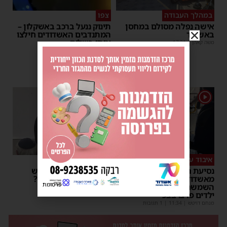
במהלך העבודה
צפו
אישה נפלה מסולם במחסן
תינוק ננעל ברכב באשקלון –
באשדוד
המתנדבים האשדודים חילצו
אותו בשלום
משה קאהן
|
17:31
משה קאהן
|
11:53
1
1
איבוד עשתונות
צפו
נסיעת האימים באוטובוס
על מה שוחחו מ"מ ראש
מאשדוד: הנהג ניפץ את
העיר והחיד"א אברג׳ל?
פרסומת
השמשה לעיני הנוסעים –
יוסי יחזקאלי
|
23:37
ילדים פרצו בבכי
מנחם דויטש
|
11:34
| 1 תגובות