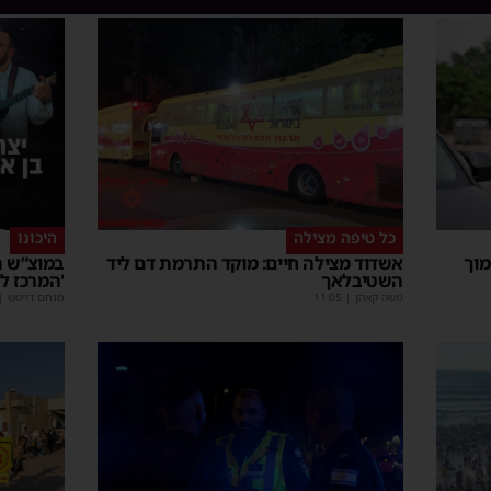
כל טיפה מצילה
היכונו
מוך
אשדוד מצילה חיים: מוקד התרמת דם ליד
במוצ”ש ה
השטיבלאך
'המרכז ל
משה קאהן
|
11:05
מנחם דויטש
|