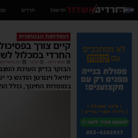
חדשות
חרדים
ממס
המתיחות הבטחונית
קיים צורך בפסיכו
החרדי במכלול לשע
מנחם דויטש
12:59
כ״ג בתשרי תשפ״ד (2023
הבוקר בדיון הערכת המצב
יחיאל וינגרטן הודגש כי י
במוסדות החינוך, כולל הח