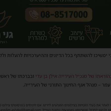
ימשיכו להשתתף בכל הדיונים וההיערכויות להעלות ולק
וראתו של מנכ״ל העירייה אילן בן עדי
ובברכתו של ראש ה
מר – מנהל אגף החינוך התורני של העירייה.
 לאתר את בעלי הזכויות בצילומים המגיעים לידינו. אם זיהיתים בפרסומינו צילום 
ו ולבקש לחדול מהשימוש באמצעות כתובת המייל: haredim.ashdod@gmail.com