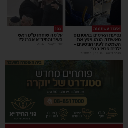
איבוד עשתונות
צפו
נסיעת האימים באוטובוס
על מה שוחחו מ"מ ראש
מאשדוד: הנהג ניפץ את
העיר והחיד"א אברג׳ל?
השמשה לעיני הנוסעים –
יוסי יחזקאלי
|
23:37
ילדים פרצו בבכי
מנחם דויטש
|
11:34
| 1 תגובות