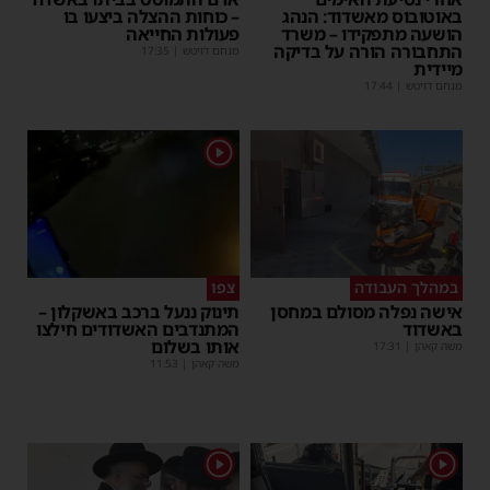
באוטובוס מאשדוד: הנהג
– כוחות ההצלה ביצעו בו
הושעה מתפקידו – משרד
פעולות החייאה
התחבורה הורה על בדיקה
מנחם דויטש
|
17:35
מיידית
מנחם דויטש
|
17:44
1
במהלך העבודה
צפו
אישה נפלה מסולם במחסן
תינוק ננעל ברכב באשקלון –
באשדוד
המתנדבים האשדודים חילצו
אותו בשלום
משה קאהן
|
17:31
משה קאהן
|
11:53
1
1