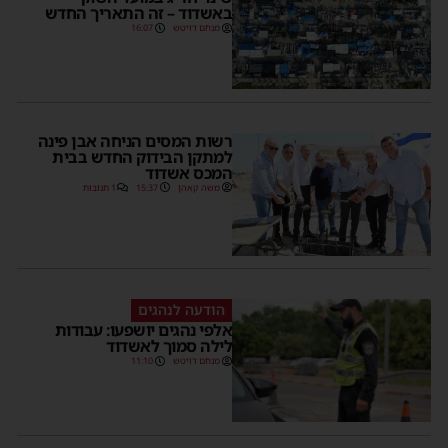
באשדוד – זה התאריך החדש
מנחם דויטש
16:07
רשות המסים הניחה אבן פינה
למתקן הבידוק החדש בבית
המכס אשדוד
משה קאהן
15:37
1 תגובות
הודעה לנהגים
אלפי נהגים יושפעו: עבודות
לילה סמוך לאשדוד
מנחם דויטש
11:10