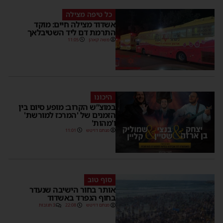
כל טיפה מצילה
אשדוד מצילה חיים: מוקד
התרמת דם ליד השטיבלאך
משה קאהן
11:05
היכונו
במוצ”ש הקרוב: מופע סיום בין
הזמנים של 'המרכז למורשת'
ו'מהות'
מנחם דויטש
11:01
סוף טוב
אותר בחור הישיבה שנעדר
בחוף הנפרד באשדוד
מנחם דויטש
22:08
3 תגובות