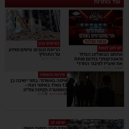
עוד כותרות
הורסים נכון
יש לאן לצאת
הריסת מבנים: טיפים ומידע
על התהליך
מתחם הבאולינג הגדול
והאטרקטיבי בדרום פותח
מקודם
|
02:14
את שעריו לציבור החרדי
מקודם
|
01:35
פירות ההסתה
אימה באשדוד: בחור ישיבה בן
13 נשדד באיומי רצח –
המשטרה הקימה צח”מ
מנחם דויטש
22:32
שימו לב
שינוי חריג במועד השוק