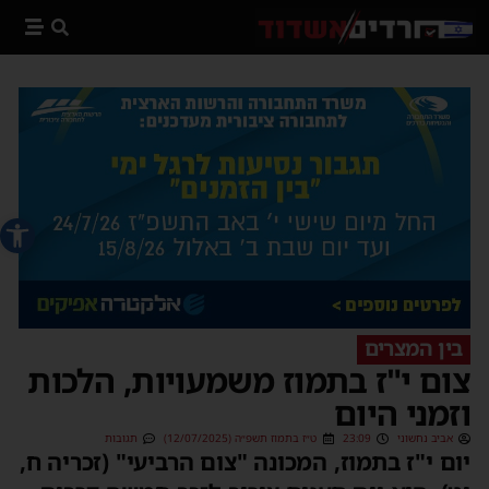
פתח סרג
בין המצרים
צום י"ז בתמוז משמעויות, הלכות
וזמני היום
אביב נחשוני
23:09
ט״ז בתמוז תשפ״ה (12/07/2025)
תגובות
יום י"ז בתמוז, המכונה "צום הרביעי" (זכריה ח,