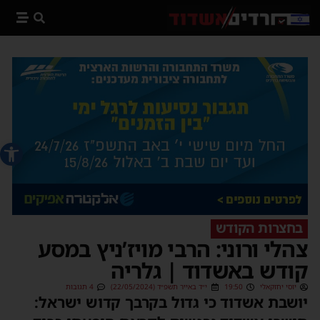
פתח סרג
בחצרות הקודש
צהלי ורוני: הרבי מויז’ניץ במסע
קודש באשדוד | גלריה
יוסי יחזקאלי
19:50
י״ד באייר תשפ״ד (22/05/2024)
4 תגובות
יושבת אשדוד כי גדול בקרבך קדוש ישראל: