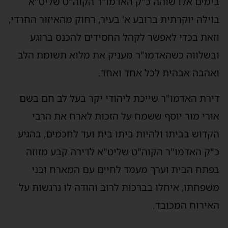
בימים אלו שוהה כ"ק האדמו"ר הקוה"ט שליט"א
בוילה יוקרתית ברובע א' בעיר, רחוק מהאיזור החרדי,
וזאת בכדי לאפשר לקהל החסידים להכנס ברוגע
ובשלווה כשהאדמו"ר מעניק את מלוא תשומת הלב
ואהבה אבהית לכל אחד ואחד.
דירת האדמו"ר שייכת ליהודי יקר בעל לב חם בשם
אורי מור יוסף ששמח על הזכות לארח את הרבי
הקדוש בביתו ולהיות ביתו בית ועד לחכמים, בהגיע
כ"ק האדמו"ר הקוה"ט שליט"א לדירה קבע מזוזה
בפתח הבית וערך מעמד לחיים עם המארח ובני
משפחתו, איחלו בברכות לרוב והודה לו נרגשות על
האירוח המכובד.