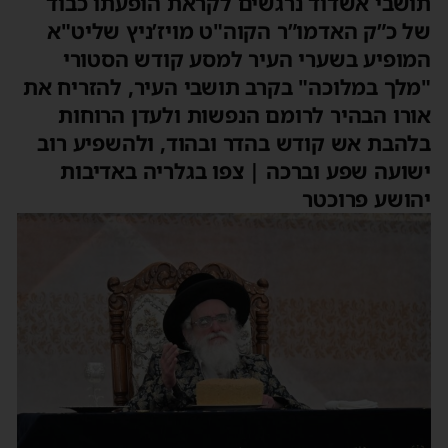
תושבי אשדוד נרגשים לקראת הופעתו כבוד
של כ”ק האדמו”ר הקוה"ט מויז’ניץ שליט"א
המופיע בשערי העיר למסע קודש הסטורי
"מלך במלוכה" בקרב תושבי העיר, להזריח את
אורו הבהיר לרומם הנפשות ולעדן הרוחות
בלהבת אש קודש בהדר ובהוד, ולהשפיע רוב
ישועה שפע וברכה | צפו בגלריה באדיבות
יהושע פרוכטר